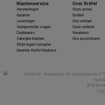
Klantenservice
Over Krëfel
Herstellingen
Onze acties
Garantie
Solden
Leveringen
Ons verhaal
 laptops
BuyBack
Veelgestelde vragen
Onze winkels
Cashbacks
Vacatures
ques
Stofzuigers met ecocheques
Strijkijzers met ecocheques
Ste
Zakelijke klanten
Ons assortiment
Strijd tegen corruptie
 met ecocheques
Bruiswatertoestellen met ecocheques
Waterfilt
Garantie Krëfel Keukens
s
Diepvriezers met ecocheques
Ovens met ecocheques
Fornuiz
Krëfel NV - Steenstraat 44 - Industriezone 4 "
Humbe
Koptelefoons met ecocheques
Oortjes met ecocheques
Platensp
BTW BE 04
Copy
ptops met ecocheques
Monitors met ecocheques
Powerbanks m