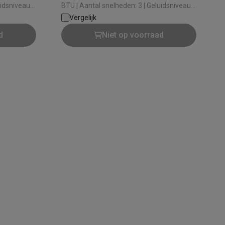
BTU | Aantal snelheden: 3 | Geluidsniveau:
65 dB | Maximale ruimte: 140 m³
Vergelijk
d
Niet op voorraad
alaxy Fold8
alaxy Flip8 & Fold8 (Ultra) hoesjes
lers