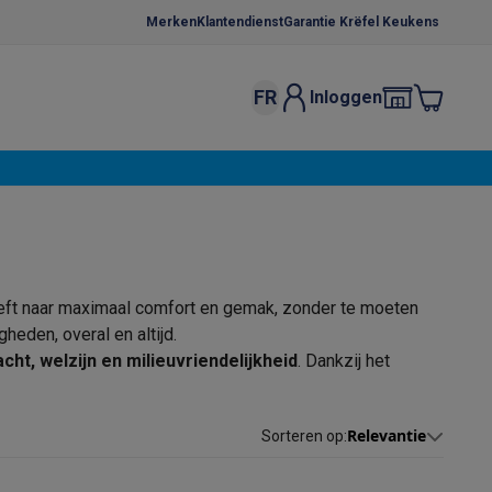
Merken
Klantendienst
Garantie Krëfel Keukens
FR
Inloggen
kels
Droogrekken
s
 microgolfovens
Inbouw wasmachines
ten
eeft naar maximaal comfort en gemak, zonder te moeten
eden, overal en altijd.
acht, welzijn en milieuvriendelijkheid
. Dankzij het
rmaat en hebben als belangrijkste voordeel dat ze goed
o
Koffiezetapparaten
Koffie, capsules & pads
Accessoires
ust
. Kortom, bij Krëfel vind je de mobiele airco die je
Relevantie
Sorteren op
: