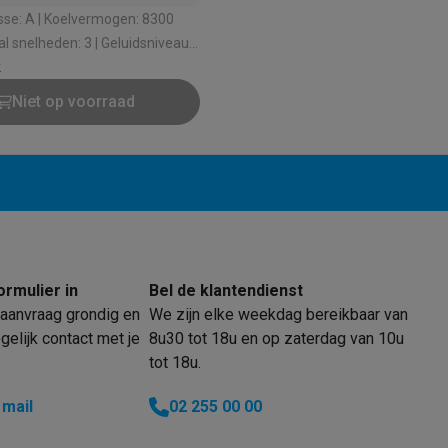
oftware
vermogen: 8300
n
Muismatten
Overige accessoires
heden: 3 | Geluidsniveau:
ximale ruimte: 60 m³
k
on controllers
Playstation headsets
Playstation VR-brillen
Playsta
Niet op voorraad
do Switch controllers
Nintendo Switch headsets
Nintendo Switch
cessoires
ing muizen
Gaming toetsenborden
PC gaming controllers
stoelen
Gaming desks
Gaming TV
Gaming monitors
VR brillen
Sim 
ders
che steps accessoires
GPS accessoires
ormulier in
Bel de klantendienst
men
Bewegingsdetectoren
Slimme deurbellen
Rookmelders
AirTag
aanvraag grondig en
We zijn elke weekdag bereikbaar van
elijk contact met je
8u30 tot 18u en op zaterdag van 10u
Voice assistant
Weerstations
tot 18u.
r
Apple TV
Batterijen & opladers
Stekkers & adapters
 mail
02 255 00 00
spressomachines
Slimme ovens
Slimme keukenrobots
roogkasten
Slimme luchtbehandeling
Slimme stofzuigers
Slimme