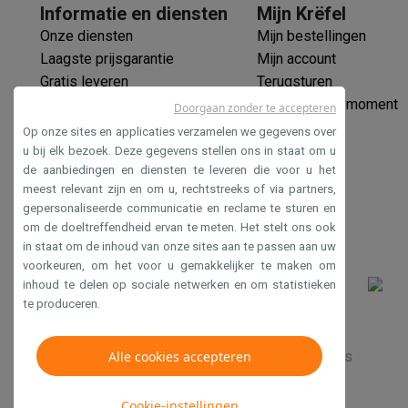
Eco producten
Informatie en diensten
Mijn Krëfel
Ecocheques
Onze diensten
Mijn bestellingen
Info ecocheques
Alle eco producten
Alle eco promoties
Laagste prijsgarantie
Mijn account
Refurbished
Gratis leveren
Terugsturen
Refurbished smartphones
Refurbished tablets
Refurbished
Verlengde garantie
Mijn leveringsmoment
Doorgaan zonder te accepteren
Huishouden
Ecocheques
Op onze sites en applicaties verzamelen we gegevens over
Wasmachines met ecocheques
Droogkasten met ecoche
Veilig betalen
u bij elk bezoek. Deze gegevens stellen ons in staat om u
Kleine keukentoestellen
de aanbiedingen en diensten te leveren die voor u het
Toegankelijkheidsverklaring
Kleine keukentoestellen met ecocheques
Koffiemachines
meest relevant zijn en om u, rechtstreeks of via partners,
Grote keukentoestellen
gepersonaliseerde communicatie en reclame te sturen en
om de doeltreffendheid ervan te meten. Het stelt ons ook
Vaatwassers met ecocheques
Koelkasten met ecocheque
in staat om de inhoud van onze sites aan te passen aan uw
Airco
voorkeuren, om het voor u gemakkelijker te maken om
Airco's met ecocheques
inhoud te delen op sociale netwerken en om statistieken
TV & audio
te produceren.
TV met ecocheques
Bluetooth speakers met ecocheques
Multimedia & telefonie
Verkoopsvoorwaarden
Alle cookies accepteren
Privacy
Disclaimer
Cookies
Smartphones met ecocheques
Tablets met ecocheques
La
Transport
Cookie-instellingen