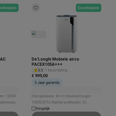
ocheques
Ecocheques
akken
Accessoires
PAC
De'Longhi Mobiele airco
PACEX105A+++
3.5
1 beoordeling
€ 999,00
5 Jaar garantie
Energieklasse: A+++ | Koelvermogen:
10000 BTU | Aantal snelheden: 3 |
³
Geluidsniveau: 63 dB | Maximale ruimte:
Vergelijk
kels
Droogrekken
100 m³