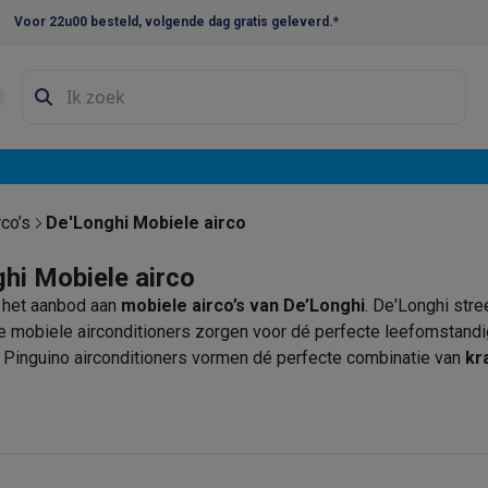
Voor 22u00 besteld, volgende dag gratis geleverd.*
en droogkast sets
Was-droogcombinaties
Tussenkaders en sok
e vaatwassers
e koelkasten
Amerikaanse koelkasten
Wijnkoelkasten
Diepvriezer
w koelkasten
Inbouw diepvriezers
Inbouw wijnkoelkasten
Inbouw
co’s
De'Longhi Mobiele airco
kplaten
Gas kookplaten
Kookplaten met afzuiging
Pannen
Kookpot
hi Mobiele airco
 het aanbod aan
mobiele airco’s van De’Longhi
. De'Longhi str
izen
Gasfornuizen
e mobiele airconditioners zorgen voor dé perfecte leefomstandigh
iemachines
Pinguino airconditioners vormen dé perfecte combinatie van
kr
 water leveren ze snelle koeling. Daarnaast zijn ze klein van fo
ressomachines
Capsule- & padsmachines
Nespresso
Dolce Gust
met
een lager energieverbruik, voor maximaal comfort en r
machines
Juicers
Eierkokers
Yoghurtmachines
Accessoires
nd hier ons aanbod aan verkoelingstoestellen.
 monsieur machines
Accessoires