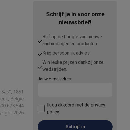
Schrijf je in voor onze
nieuwsbrief!
Blijf op de hoogte van nieuwe
aanbiedingen en producten.
elstofzuigers met ecocheques
Sledestofzuigers met ecochequ
Krijg persoonlijk advies.
erkannen
Keukenaccessoires met ecocheques
Win leuke prijzen dankzij onze
wedstrijden.
en met ecocheques
Dampkappen met ecocheques
Kookplaten me
Jouw e-mailadres
T Sas", 1851
ek, België
elers met ecocheques
Ik ga akkoord met
de privacy
00.673.544
policy.
right 2026
et ecocheques
Inkt en papier met ecocheques
Schrijf in