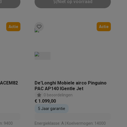
d
Niet op voorraad
Actie
Actie
Thermometers
Accessoires
 PACEM82
De'Longhi Mobiele airco Pinguino
PAC AP140 IGentle Jet
0 beoordelingen
€ 1.099,00
5 Jaar garantie
Energieklasse: A | Koelvermogen: 14000