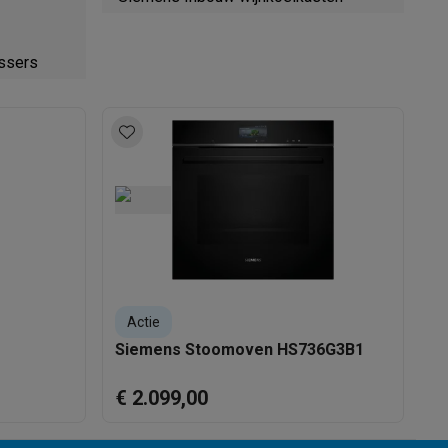
ssers
Actie
Siemens Stoomoven HS736G3B1
S
€ 2.099,00
€