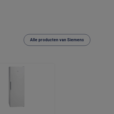
 laptops
BuyBack
Alle producten van Siemens
ques
Stofzuigers met ecocheques
Strijkijzers met ecocheques
Ste
 met ecocheques
Bruiswatertoestellen met ecocheques
Waterfilt
s
Diepvriezers met ecocheques
Ovens met ecocheques
Fornuiz
Koptelefoons met ecocheques
Oortjes met ecocheques
Platensp
ptops met ecocheques
Monitors met ecocheques
Powerbanks m