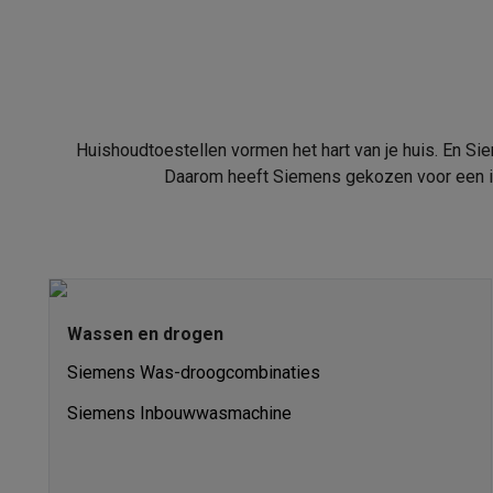
Robots & mixers
Keukenmachines
Keukenrobots
Mixers
Bl
Koken & stomen
Multicookers
Rijst- en stoomkokers
Water
Fun cooking
Gourmet toestellen
Fondue
Raclette
TeppanYak
Barbecues
Elektrische barbecues
Houtskoolbarbecues
Gas
Koude dranken
Juicers
Bruiswatermachines
Waterfilterkan
Kookgerei
Pannen
Kookpotten
Keukenweegschalen
Vacuüm
Huishoudtoestellen vormen het hart van je huis. En Sie
Desserts
Wafelijzers
Ijsmachines
Pannenkoekenmakers
Di
Daarom heeft Siemens gekozen voor een in
Smart garden
Binnentuin
Kruiden
Compost machines
Access
Huishouden & airco
Stofzuigen
Stofzuigers
Robotstofzuigers
Steelstofzuigers
Robots
Robotstofzuigers
Dweilrobots
Robotmaaiers
Zwemb
Schoonmaken
Vloerreinigers
Stoomreinigers
Tapijtreinigers
Strijken
Stoomgenerators
Strijkijzers
Kledingstomers
Actiev
Wassen en drogen
Naaien
Naaimachines
Accessoires
Siemens Was-droogcombinaties
Verkoelen
Mobiele airco’s
Aircoolers
Ventilators
Accessoir
Siemens Inbouwwasmachine
Luchtbehandeling
Luchtreinigers
Luchtbevochtigers
Luchto
Verwarmen
Elektrische verwarming
Elektrische dekens
Wassen & drogen
Wasmachines
Droogkasten
Wasmachine 