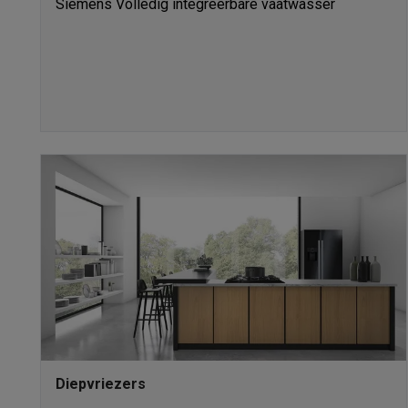
Siemens Volledig integreerbare vaatwasser
Fototoestellen
Digitale camera's
Instant camera's
Canon cam
Video
GoPro
Action cams
Drones
Camcorder
Foto accessoires
Cameratassen
Flitsers & filters
SD-kaart
Telefonie & smartwatches
GSM's
Smartphones
Apple iPhone
Samsung smartphones
G
Refurbished
Refurbished smartphones
BuyBack
GSM bescherming
iPhone hoesjes
Samsung hoesjes
Alle 
Smartwatches
Smartwatches
Activity Trackers
Bandjes
Opla
GSM opladers
Opladers en kabels
Draadloze opladers
USB
GSM accessoires
AirTags & GPS trackers
Draadloze oortj
Vaste telefoons
Vaste telefoons
Walkie talkies
Babyfoons
Computers & tablets
Computers
Laptops
Gaming laptops
Apple MacBook
Window
Randapparatuur IT
Muizen
Toetsenborden
Webcams
PC spe
Tablets & e-readers
Tablets
Apple iPad
Samsung Galaxy Ta
Printen
Printers
Inktpatronen & papier
Cricut
Netwerk & wifi
Routers & access points
Powerline & Wi-Fi
Diepvriezers
Geheugen & opslag
Externe harde schijven
SSD
USB-sticks