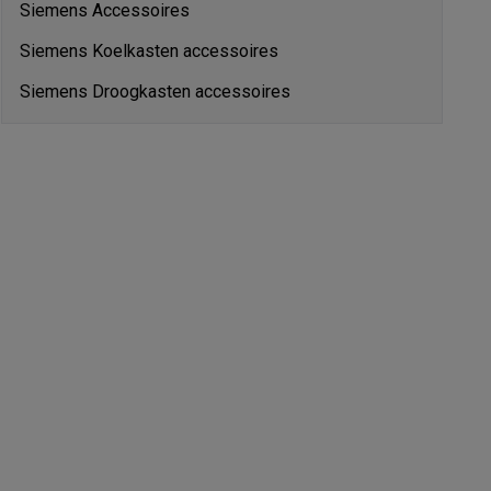
Siemens Accessoires
Siemens Koelkasten accessoires
tion accessoires
Siemens Droogkasten accessoires
 accessoires
Racing
Smartphone gaming controllers
Accessoires
s & GPS trackers
 personenweegschalen
Slimme elektrische tandenborstels
Babyf