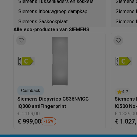
Siemens Tussenkaders en sokkels
Siemens 
Siemens Inbouwgroep dampkap
Siemens
Siemens Gaskookplaat
Siemens 
Alle eco-producten van SIEMENS
Cashback
4.7
Siemens Diepvries GS36NVICG
Siemens 
iQ300 antiFingerprint
€ 1.169,00
€ 1.339,00
€ 999,00
€ 1.027
-
15
%