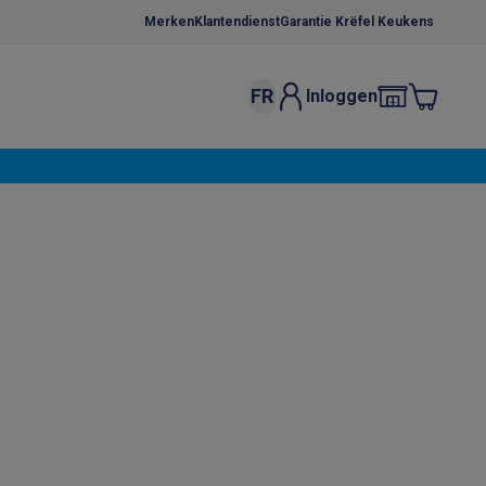
Merken
Klantendienst
Garantie Krëfel Keukens
FR
Inloggen
kels
Droogrekken
s
 microgolfovens
Inbouw wasmachines
ten
o
Koffiezetapparaten
Koffie, capsules & pads
Accessoires