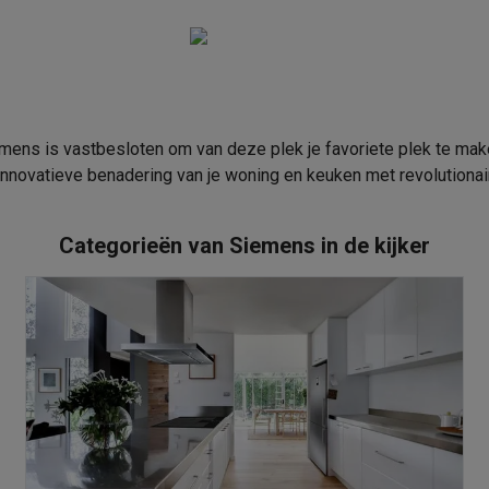
enders
Soepmakers
Hakmolens
Accessoires
kokers
Kookrobots
Pastamachines
Opzetkookplaten
Accessoires
i
Pizzamakers
Accessoires
barbecues
Accessoires
nen
Waterfilterpatronen
Ijsblokjesmachines
toestellen
Keukengerei & gadgets
mens is vastbesloten om van deze plek je favoriete plek te make
verse desserten
novatieve benadering van je woning en keuken met revolutionair
oires
Categorieën van Siemens in de kijker
Sledestofzuigers
Handstofzuigers
Bouwstofzuigers
Stofzuigerz
adrobots
Robot ramenwassers
Hogedrukreinigers
Ruitenwassers
Dweilsystemen
Accessoires
e strijkplanken
Strijkplanken
Accessoires
es
ntvochtigers
Weerstations
en droogkast sets
Was-droogcombinaties
Tussenkaders en sok