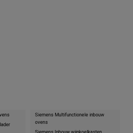
teKt
ires
vens
Siemens Multifunctionele inbouw
ovens
lader
Siemens Inbouw wijnkoelkasten