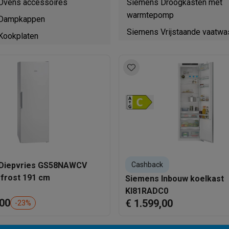
Ovens accessoires
Siemens Droogkasten met
warmtepomp
 Dampkappen
Siemens Vrijstaande vaatwa
Kookplaten
Diepvries GS58NAWCV
Cashback
iQ500 No-frost 191 cm
Siemens Inbouw koelkast
KI81RADC0
,00
€ 1.599,00
-
23
%