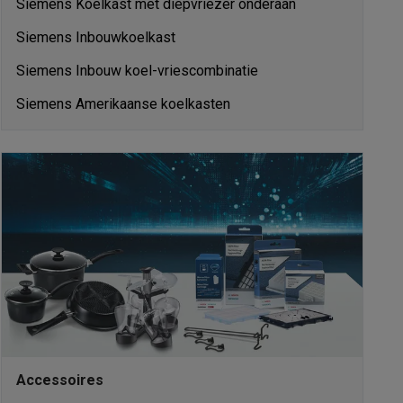
Siemens Koelkast met diepvriezer onderaan
Siemens Inbouwkoelkast
Siemens Inbouw koel-vriescombinatie
alaxy Fold8
Siemens Amerikaanse koelkasten
alaxy Flip8 & Fold8 (Ultra) hoesjes
lers
Accessoires