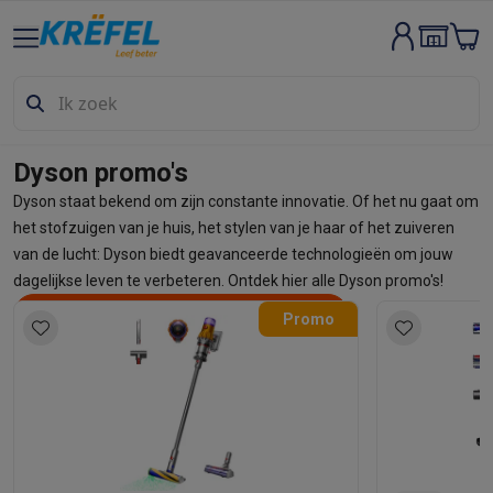
Groot elektro & inbouw
Wassen & drogen
Wasmachines
Droogkasten
Wasmachine en d
Vaatwassers
Vaatwassers
Inbouw vaatwassers
Vrijstaande va
Koelen & vriezen
Koelkasten
Inbouw koelkasten
Vrijstaande ko
Inbouwtoestellen
Inbouw vaatwassers
Inbouw ovens
Inbouw ko
Dyson promo's
Ovens & microgolfovens
Ovens
Microgolfovens
Dyson staat bekend om zijn constante innovatie. Of het nu gaat om
Kookplaten
Kookplaten
Inductiekookplaten
Keramische kookpla
het stofzuigen van je huis, het stylen van je haar of het zuiveren
Dampkappen
Dampkappen
van de lucht: Dyson biedt geavanceerde technologieën om jouw
Fornuizen
Fornuizen
Gemengde fornuizen
Elektrische fornuizen
dagelijkse leven te verbeteren. Ontdek hier alle Dyson promo's!
Kleine inbouwtoestellen
Warmhoudlades
Espresso- & koffiema
Ontdek hier al onze Dyson producten
Deel
Promo
Kleine keukenapparaten
Koffie
Koffiemachines
Volautomatische koffiemachines
Espress
Ontbijt
Waterkokers
Broodroosters
Broodbakmachines
Snijmach
Frituren & grillen
Airfryers
Friteuses
Grills
TeppanYaki
Croque mon
Robots & mixers
Keukenmachines
Keukenrobots
Mixers
Blende
Koken & stomen
Multicookers
Rijst- en stoomkokers
Waterkoke
Fun cooking
Gourmet toestellen
Fondue
Raclette
TeppanYaki
Piz