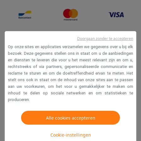
Doorgaan zonder te accepteren
Op onze sites en applicaties verzamelen we gegevens over u bij elk
bezoek. Deze gegevens stellen ons in staat om u de aanbiedingen
en diensten te leveren die voor u het meest relevant zijn en om u,
Verkoopsvoorwaarden
rechtstreeks of via partners, gepersonaliseerde communicatie en
reclame te sturen en om de doeltreffendheid ervan te meten. Het
Privacy
stelt ons ook in staat om de inhoud van onze sites aan te passen
Disclaimer
aan uw voorkeuren, om het voor u gemakkelijker te maken om
inhoud te delen op sociale netwerken en om statistieken te
Cookies
produceren.
Krëfel NV - Steenstraat 44 - Industriezone 4 "T Sas",
Alle cookies accepteren
1851 Humbeek, België
BTW BE 0400.673.544
Cookie-instellingen