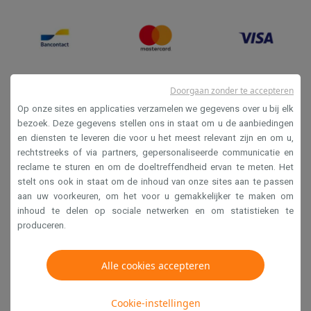
Doorgaan zonder te accepteren
Op onze sites en applicaties verzamelen we gegevens over u bij elk
bezoek. Deze gegevens stellen ons in staat om u de aanbiedingen
en diensten te leveren die voor u het meest relevant zijn en om u,
Verkoopsvoorwaarden
rechtstreeks of via partners, gepersonaliseerde communicatie en
reclame te sturen en om de doeltreffendheid ervan te meten. Het
Privacy
stelt ons ook in staat om de inhoud van onze sites aan te passen
Disclaimer
aan uw voorkeuren, om het voor u gemakkelijker te maken om
inhoud te delen op sociale netwerken en om statistieken te
Cookies
produceren.
Krëfel NV - Steenstraat 44 - Industriezone 4 "T Sas",
Alle cookies accepteren
1851 Humbeek, België
BTW BE 0400.673.544
Cookie-instellingen