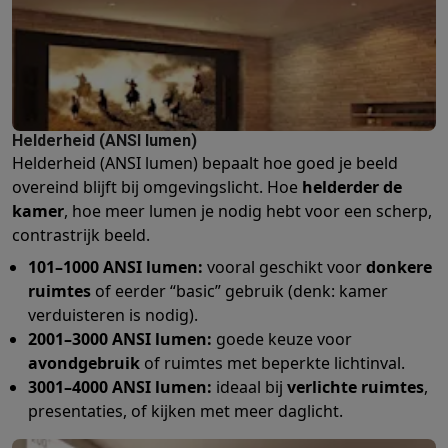
Info ecocheques
Alle eco producten
Alle eco promoties
Refurbished
Refurbished smartphones
Refurbished tablets
Refurbished lap
Huishouden
Wasmachines met ecocheques
Droogkasten met ecocheques
Kleine keukentoestellen
Helderheid (ANSI lumen)
Kleine keukentoestellen met ecocheques
Koffiemachines met
Helderheid (ANSI lumen) bepaalt hoe goed je beeld
Grote keukentoestellen
overeind blijft bij omgevingslicht. Hoe
helderder de
Vaatwassers met ecocheques
Koelkasten met ecocheques
Die
kamer
, hoe meer lumen je nodig hebt voor een scherp,
Airco
contrastrijk beeld.
Airco's met ecocheques
101–1000 ANSI lumen:
vooral geschikt voor
donkere
TV & audio
ruimtes
of eerder “basic” gebruik (denk: kamer
TV met ecocheques
Bluetooth speakers met ecocheques
Kopt
verduisteren is nodig).
Multimedia & telefonie
2001–3000 ANSI lumen:
goede keuze voor
Smartphones met ecocheques
Tablets met ecocheques
Laptop
avondgebruik
of ruimtes met beperkte lichtinval.
Transport
3001–4000 ANSI lumen:
ideaal bij
verlichte ruimtes
,
Elektrische steps met ecocheques
presentaties, of kijken met meer daglicht.
Eco initiatieven
Impact
Energie besparen
Recycleer je oud elektro