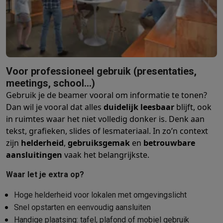
Barbecues
Elektrische barbecues
Houtskoolbarbecues
Gasbarb
Koude dranken
Juicers
Bruiswatermachines
Waterfilterkannen
Wa
Kookgerei
Pannen
Kookpotten
Keukenweegschalen
Vacuümtoest
Desserts
Wafelijzers
Ijsmachines
Pannenkoekenmakers
Divers
Smart garden
Binnentuin
Kruiden
Compost machines
Accessoire
Voor professioneel gebruik (presentaties,
Huishouden & airco
meetings, school…)
Stofzuigen
Stofzuigers
Robotstofzuigers
Steelstofzuigers
Sled
Gebruik je de beamer vooral om informatie te tonen?
Robots
Robotstofzuigers
Dweilrobots
Robotmaaiers
Zwembadr
Dan wil je vooral dat alles
duidelijk leesbaar
blijft, ook
Schoonmaken
Vloerreinigers
Stoomreinigers
Tapijtreinigers
Hoge
in ruimtes waar het niet volledig donker is. Denk aan
Strijken
Stoomgenerators
Strijkijzers
Kledingstomers
Actieve str
tekst, grafieken, slides of lesmateriaal. In zo’n context
Naaien
Naaimachines
Accessoires
zijn
helderheid
,
gebruiksgemak
en
betrouwbare
Verkoelen
Mobiele airco’s
Aircoolers
Ventilators
Accessoires
aansluitingen
vaak het belangrijkste.
Luchtbehandeling
Luchtreinigers
Luchtbevochtigers
Luchtontvoc
Verwarmen
Elektrische verwarming
Elektrische dekens
Waar let je extra op?
Wassen & drogen
Wasmachines
Droogkasten
Wasmachine en d
Hoge helderheid voor lokalen met omgevingslicht
Huisdieren
Automatische voerbak
Automatische kattenbak
Huis
Snel opstarten en eenvoudig aansluiten
Beauty & gezondheid
Handige plaatsing: tafel, plafond of mobiel gebruik
Haarverzorging
Haardrogers
Stijltangen
Krultangen
Föhnborstels