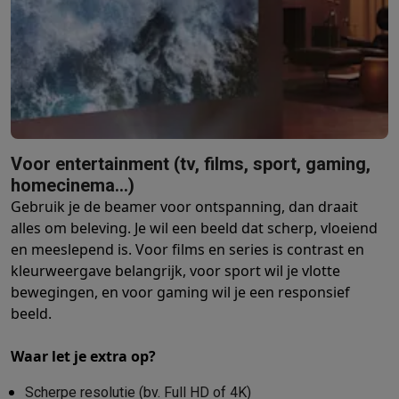
Foto accessoires
Cameratassen
Flitsers & filters
SD-kaarten
Sta
Telefonie & smartwatches
GSM's
Smartphones
Apple iPhone
Samsung smartphones
GSM’s
Refurbished
Refurbished smartphones
BuyBack
GSM bescherming
iPhone hoesjes
Samsung hoesjes
Alle hoesj
Smartwatches
Smartwatches
Activity Trackers
Bandjes
Opladers
GSM opladers
Opladers en kabels
Draadloze opladers
USB-C k
GSM accessoires
AirTags & GPS trackers
Draadloze oortjes
GS
Voor entertainment (tv, films, sport, gaming,
Vaste telefoons
Vaste telefoons
Walkie talkies
Babyfoons
homecinema…)
Computers & tablets
Gebruik je de beamer voor ontspanning, dan draait
Computers
Laptops
Gaming laptops
Apple MacBook
Windows la
alles om beleving. Je wil een beeld dat scherp, vloeiend
Randapparatuur IT
Muizen
Toetsenborden
Webcams
PC speaker
en meeslepend is. Voor films en series is contrast en
Tablets & e-readers
Tablets
Apple iPad
Samsung Galaxy Tab
Tab
kleurweergave belangrijk, voor sport wil je vlotte
Printen
Printers
Inktpatronen & papier
Cricut
bewegingen, en voor gaming wil je een responsief
Netwerk & wifi
Routers & access points
Powerline & Wi-Fi adap
beeld.
Geheugen & opslag
Externe harde schijven
SSD
USB-sticks
SD-k
Waar let je extra op?
Software
Windows & Microsoft Office
Anti-Virus
Overige softwa
Toebehoren IT
Opladers & kabels
Tassen & sleeves
Steunen
Mu
Scherpe resolutie (bv. Full HD of 4K)