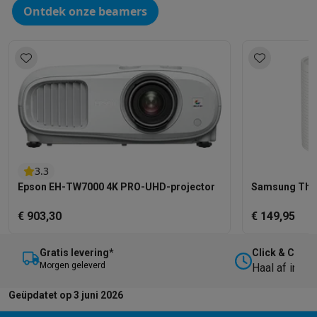
Ontdek onze beamers
3.3
Epson EH-TW7000 4K PRO-UHD-projector
Samsung The F
€ 903,30
€ 149,95
Gratis levering*
Click & Collec
M
orgen geleverd
Haal af in on
Geüpdatet op 3 juni 2026