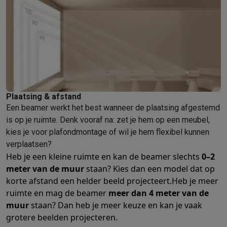
Info & acties
Solden
Alle soldendeals
Solden op groot elektro
Solden op klein
Acties
Deals van het moment
Promoties
Cashbacks
Solden
Black
Daarom Krëfel
Gratis levering
Laagste prijsgarantie
Persoonlijke
Installatie aan huis
Groot elektro installatie
Inbouw installatie
TV 
Betalingsmogelijkheden
Gift card
Ecocheques
Kopen op afbetal
Klantenservice
Herstelling van je toestel
Controleer jouw leveri
Plaatsing & afstand
Groot elektro & inbouw
Vind jouw ideale wasmachine
Welke kook
Een beamer werkt het best wanneer de plaatsing afgestemd
Klein elektro
Beauty & gezondheid
Huishouden
Keuken
Meer...
is op je ruimte. Denk vooraf na: zet je hem op een meubel,
Beeld & Geluid
Kies jouw ideale TV
Een speaker voor elke situa
kies je voor plafondmontage of wil je hem flexibel kunnen
Sport & Ontspanning
Hoe kies je een smartwatch?
Hoe kies je 
verplaatsen?
Outlet
Heb je een kleine ruimte en kan de beamer slechts
0–2
Outlet
Alle outlet deals
Outlet multimedia & telefonie
Outlet groo
meter van de muur
staan? Kies dan een model dat op
korte afstand een helder beeld projecteert.
Heb je meer
ruimte en mag de beamer
meer dan 4 meter van de
muur
staan? Dan heb je meer keuze en kan je vaak
grotere beelden projecteren.