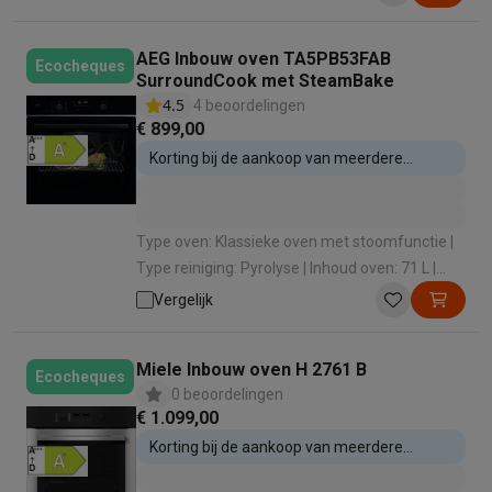
lucht (bakken op 3 niveaus)
AEG Inbouw oven TA5PB53FAB
Ecocheques
SurroundCook met SteamBake
4.5
4 beoordelingen
€ 899,00
Korting bij de aankoop van meerdere
inbouwtoestellen
Type oven: Klassieke oven met stoomfunctie |
Type reiniging: Pyrolyse | Inhoud oven: 71 L |
Energie-efficiëntieklasse: A+ |
Vergelijk
Verwarmingswijze: Hete lucht en stoomfunctie
Miele Inbouw oven H 2761 B
Ecocheques
0 beoordelingen
€ 1.099,00
Korting bij de aankoop van meerdere
inbouwtoestellen