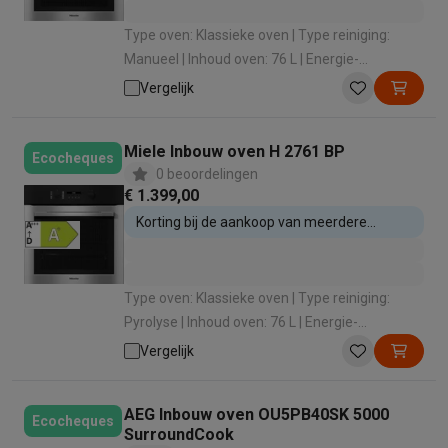
Type oven: Klassieke oven | Type reiniging:
Manueel | Inhoud oven: 76 L | Energie-
efficiëntieklasse: A+ | Verwarmingswijze: Hete
Vergelijk
lucht (bakken op 3 niveaus)
Miele Inbouw oven H 2761 BP
Ecocheques
0 beoordelingen
€ 1.399,00
Korting bij de aankoop van meerdere
inbouwtoestellen
Type oven: Klassieke oven | Type reiniging:
Pyrolyse | Inhoud oven: 76 L | Energie-
efficiëntieklasse: A+ | Verwarmingswijze: Hete
Vergelijk
lucht (bakken op 3 niveaus)
AEG Inbouw oven OU5PB40SK 5000
Ecocheques
SurroundCook