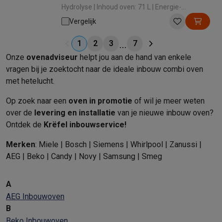
Hydrolyse | Inhoud oven: 71 L | Energie-
efficiëntieklasse: A+ | Verwarmingswijze:
Vergelijk
Warme lucht (bakken op 2 niveaus)
1
2
3
7
Onze
ovenadviseur
helpt jou aan de hand van enkele
vragen bij je zoektocht naar de ideale inbouw combi oven
met hetelucht.
Op zoek naar een
oven in promotie
of wil je meer weten
over de
levering en installatie
van je nieuwe inbouw oven?
Ontdek de
Krëfel inbouwservice!
Merken
: Miele | Bosch | Siemens | Whirlpool | Zanussi |
AEG | Beko | Candy | Novy | Samsung | Smeg
A
AEG Inbouwoven
B
Beko Inbouwoven