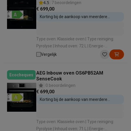
4.5
7 beoordelingen
€ 699,00
Korting bij de aankoop van meerdere
inbouwtoestellen
Type oven: Klassieke oven | Type reiniging:
Pyrolyse | Inhoud oven: 72 L | Energie-
efficiëntieklasse: A++ | Verwarmingswijze: Hete
Vergelijk
lucht (bakken op 3 niveaus)
AEG Inbouw oven OS6PB52AM
Ecocheques
SenseCook
0 beoordelingen
€ 699,00
Korting bij de aankoop van meerdere
inbouwtoestellen
Type oven: Klassieke oven | Type reiniging:
Pyrolyse | Inhoud oven: 71 L | Energie-