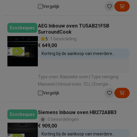
efficiëntieklasse: A+ | Verwarmingswijze: Hete
Vergelijk
lucht (bakken op 3 niveaus)
AEG Inbouw oven TU5AB21FSB
Ecocheques
SurroundCook
5
1 beoordeling
€ 649,00
Korting bij de aankoop van meerdere
inbouwtoestellen
Type oven: Klassieke oven | Type reiniging:
Manueel | Inhoud oven: 72 L | Energie-
efficiëntieklasse: A+ | Verwarmingswijze: Hete
Vergelijk
lucht (bakken op 3 niveaus)
Siemens Inbouw oven HB272ABB3
Ecocheques
0 beoordelingen
€ 909,00
Korting bij de aankoop van meerdere