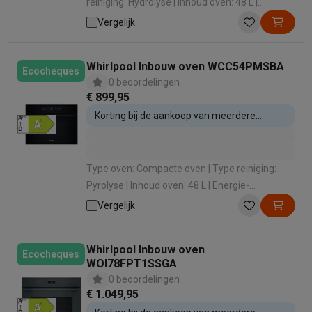
reiniging: Hydrolyse | Inhoud oven: 48 L |
Energie-efficiëntieklasse: A+ |
Vergelijk
Verwarmingswijze: Hete lucht en stoomfunctie
Whirlpool Inbouw oven WCC54PMSBA
Ecocheques
0 beoordelingen
€ 899,95
Korting bij de aankoop van meerdere
inbouwtoestellen
Type oven: Compacte oven | Type reiniging:
Pyrolyse | Inhoud oven: 48 L | Energie-
efficiëntieklasse: A+ | Verwarmingswijze: Hete
Vergelijk
lucht (bakken op 3 niveaus)
Whirlpool Inbouw oven
Ecocheques
WOI78FPT1SSGA
0 beoordelingen
€ 1.049,95