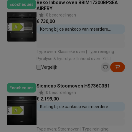
Beko Inbouw oven BBIM17300BPSEA
Ecocheques
AIRFRY
0 beoordelingen
€ 730,00
Korting bij de aankoop van meerdere
inbouwtoestellen
Type oven: Klassieke oven | Type reiniging:
Pyrolyse & hydrolyse | Inhoud oven: 72 L |
Energie-efficiëntieklasse: A+ |
Vergelijk
Verwarmingswijze: Hete lucht (bakken op 3
niveaus)
Siemens Stoomoven HS736G3B1
Ecocheques
0 beoordelingen
€ 2.199,00
Korting bij de aankoop van meerdere
inbouwtoestellen
Type oven: Stoomoven | Type reiniging: