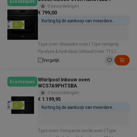
Ecocheques
0 beoordelingen
€ 799,00
Korting bij de aankoop van meerdere
inbouwtoestellen
Type oven: Klassieke oven | Type reiniging:
Pyrolyse & hydrolyse | Inhoud oven: 71 L |
Energie-efficiëntieklasse: A+ |
Vergelijk
Verwarmingswijze: Hete lucht (bakken op 3
niveaus)
Whirlpool Inbouw oven
Ecocheques
WCS7A9PHTSBA
0 beoordelingen
€ 1.199,95
Korting bij de aankoop van meerdere
inbouwtoestellen
Type oven: Compacte combi oven | Type