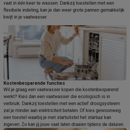
vaat in één keer te wassen. Dankzij toestellen met een
Info & acties
flexibele indeling, kan je dan weer grote pannen gemakkelijk
Solden
Alle soldendeals
Solden op groot elektro
Solden op klein
kwijt in je vaatwasser.
Acties
Deals van het moment
Promoties
Cashbacks
Solden
Black
Daarom Krëfel
Gratis levering
Laagste prijsgarantie
Persoonlijke
Installatie aan huis
Groot elektro installatie
Inbouw installatie
TV 
Betalingsmogelijkheden
Gift card
Ecocheques
Kopen op afbetal
Klantenservice
Herstelling van je toestel
Controleer jouw leveri
Groot elektro & inbouw
Vind jouw ideale wasmachine
Welke kook
Klein elektro
Beauty & gezondheid
Huishouden
Keuken
Meer...
Beeld & Geluid
Kies jouw ideale TV
Een speaker voor elke situa
Sport & Ontspanning
Hoe kies je een smartwatch?
Hoe kies je 
Kostenbesparende functies
Outlet
Wil je graag een vaatwasser kopen die kostenbesparend
Outlet
Alle outlet deals
Outlet multimedia & telefonie
Outlet groo
werkt? Kies dan een vaatwasser die ecologisch is in
verbruik. Dankzij toestellen met een actief droogsysteem
zal je minder aan elektriciteit betalen. Of kies gewoonweg
een toestel waarbij je met startuitstel het startuur kan
ingeven. Zo kan jij jouw vaat laten draaien tijdens de daluren.