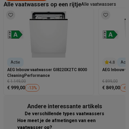
Alle vaatwassers op een rijtje
Alle vaatwassers
4.8
Actie
Acti
AEG Inbouw vaatwasser GI8220X2TC 8000
AEG Inbouw v
CleaningPerformance
€ 1.149,00
€ 899,00
€ 999,00
€ 849,00
-
13
%
-
6
Andere interessante artikels
De verschillende types vaatwassers
Hoe meet je de afmetingen van een
vaatwasser op?