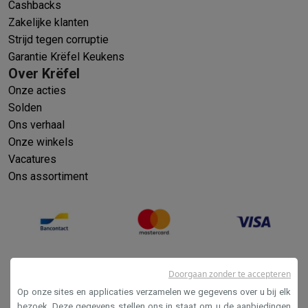
Cashbacks
Zakelijke klanten
Strijd tegen corruptie
Garantie Krëfel Keukens
Over Krëfel
Onze acties
Solden
Ons verhaal
Onze winkels
Vacatures
Ons assortiment
Doorgaan zonder te accepteren
Op onze sites en applicaties verzamelen we gegevens over u bij elk
bezoek. Deze gegevens stellen ons in staat om u de aanbiedingen