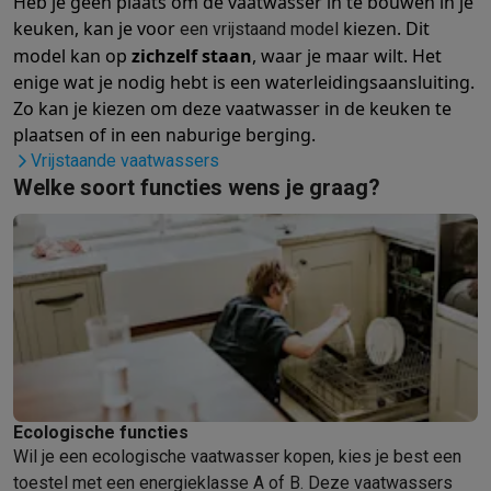
Heb je geen plaats om de vaatwasser in te bouwen in je
Gaming
keuken, kan je voor
kiezen. Dit
een vrijstaand model
PlayStation
PlayStation 5
PS5 games
PS4 games
Playstation co
model kan op
zichzelf staan
, waar je maar wilt. Het
Nintendo
Nintendo Switch 2
Nintendo Switch games
Nintendo Sw
enige wat je nodig hebt is een waterleidingsaansluiting.
Xbox
Xbox games
Xbox controllers
Xbox headsets
Xbox access
Zo kan je kiezen om deze vaatwasser in de keuken te
PC gaming
Gaming laptops
Gaming PC
Gaming monitors
Gaming
plaatsen of in een naburige berging.
Gaming setup
Gaming headsets
Gaming microfoons
Gamingstoe
Vrijstaande vaatwassers
Gaming consoles
Welke soort functies wens je graag?
Smart home & devices
Smartwatches
Smartwatches
Activity Trackers
Bandjes
Opladers
Mobiliteit
Elektrische steps
Dashcams
GPS
Coyote
Elektrische 
Veiligheid & bescherming
Bewakingscamera's
Alarmsystemen
B
Contactloos betalen
Betaalterminals
Accessoires SumUp
Omgeving & comfort
Verlichting
Plug & play zonnepanelen
Voice
Entertainment
Smart TV
Smart speakers
Google TV Streamer
App
Keuken
Slimme koelkasten
Slimme vaatwassers
Slimme espre
Huishouden & gezondheid
Slimme wasmachines
Slimme droog
Ecologische functies
Eco producten
Wil je een ecologische vaatwasser kopen, kies je best een
Ecocheques
toestel met een energieklasse A of B. Deze vaatwassers