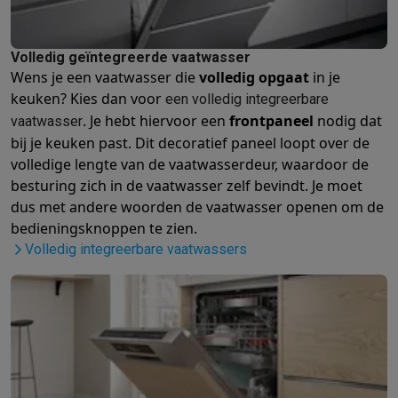
Barbecues
Elektrische barbecues
Houtskoolbarbecues
Gasbarb
Koude dranken
Juicers
Bruiswatermachines
Waterfilterkannen
Wa
Volledig geïntegreerde vaatwasser
Kookgerei
Pannen
Kookpotten
Keukenweegschalen
Vacuümtoest
Wens je een vaatwasser die
volledig opgaat
in je
Desserts
Wafelijzers
Ijsmachines
Pannenkoekenmakers
Divers
keuken? Kies dan voor
een volledig integreerbare
Smart garden
Binnentuin
Kruiden
Compost machines
Accessoire
. Je hebt hiervoor een
frontpaneel
nodig dat
vaatwasser
Huishouden & airco
bij je keuken past. Dit decoratief paneel loopt over de
Stofzuigen
Stofzuigers
Robotstofzuigers
Steelstofzuigers
Sled
volledige lengte van de vaatwasserdeur, waardoor de
Robots
Robotstofzuigers
Dweilrobots
Robotmaaiers
Zwembadr
besturing zich in de vaatwasser zelf bevindt. Je moet
Schoonmaken
Vloerreinigers
Stoomreinigers
Tapijtreinigers
Hoge
dus met andere woorden de vaatwasser openen om de
Strijken
Stoomgenerators
Strijkijzers
Kledingstomers
Actieve str
bedieningsknoppen te zien.
Naaien
Naaimachines
Accessoires
Volledig integreerbare vaatwassers
Verkoelen
Mobiele airco’s
Aircoolers
Ventilators
Accessoires
Luchtbehandeling
Luchtreinigers
Luchtbevochtigers
Luchtontvoc
Verwarmen
Elektrische verwarming
Elektrische dekens
Wassen & drogen
Wasmachines
Droogkasten
Wasmachine en d
Huisdieren
Automatische voerbak
Automatische kattenbak
Huis
Beauty & gezondheid
Haarverzorging
Haardrogers
Stijltangen
Krultangen
Föhnborstels