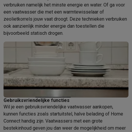
Info ecocheques
Alle eco producten
Alle eco promoties
verbruiken namelijk het minste energie en water. Of ga voor
Refurbished
een vaatwasser die met een warmtewisselaar of
Refurbished smartphones
Refurbished tablets
Refurbished lap
zeolietkorrels jouw vaat droogt. Deze technieken verbruiken
Huishouden
ook aanzienlijk minder energie dan toestellen die
Wasmachines met ecocheques
Droogkasten met ecocheques
bijvoorbeeld statisch drogen.
Kleine keukentoestellen
Kleine keukentoestellen met ecocheques
Koffiemachines met
Grote keukentoestellen
Vaatwassers met ecocheques
Koelkasten met ecocheques
Die
Airco
Airco's met ecocheques
TV & audio
TV met ecocheques
Bluetooth speakers met ecocheques
Kopt
Multimedia & telefonie
Gebruiksvriendelijke functies
Smartphones met ecocheques
Tablets met ecocheques
Laptop
Wil je een gebruiksvriendelijke vaatwasser aankopen,
Transport
kunnen functies zoals startuitstel, halve belading of Home
Elektrische steps met ecocheques
Connect handig zijn. Vaatwassers met een grote
Eco initiatieven
bestekinhoud geven jou dan weer de mogelijkheid om meer
Impact
Energie besparen
Recycleer je oud elektro