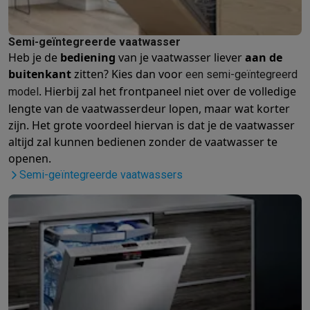
Mondhygiëne
Elektrische tandenborstels
Opzetborstels
Waterf
Scheren
Elektrische scheerapparaten
Baardtrimmers
Multigroo
Semi-geïntegreerde vaatwasser
Lichaamsontharing
IPL ontharing
Epilators
Ladyshaves
Heb je de
bediening
van je vaatwasser liever
aan de
Beauty
Gelaatsverzorging
LED Maskers
Spiegels
Hand & voetve
buitenkant
zitten? Kies dan voor
een semi-geïntegreerd
Massage
Voetmassage
Massagestoelen
Nek & schoudermass
. Hierbij zal het frontpaneel niet over de volledige
model
Gezondheid
Personenweegschalen
Bloeddrukmeters
Elektrosti
lengte van de vaatwasserdeur lopen, maar wat korter
Voor de baby
Babyfoons
Borstkolven
Flessenwarmers
Aerosols
zijn. Het grote voordeel hiervan is dat je de vaatwasser
TV, audio & foto
altijd zal kunnen bedienen zonder de vaatwasser te
TV & beamers
TV
TV's met soundbar
2026 TV
LG TV
Samsung TV
openen.
Randapparatuur TV
Soundbars
Home cinema
Versterkers
Medias
Semi-geïntegreerde vaatwassers
Hoofdtelefoons & oortjes
Koptelefoons
Draadloze koptelefoo
Speakers
Speakers
Bluetooth speakers
Smart speakers
Party s
Muziek in huis
Radio's & wekkers
Platenspelers
Hifi-ketens
Navigatie
Dashcams
GPS
Coyote
GPS accessoires
TV & audio accessoires
Steunen
Kabels
Draagbare mediaspele
Fototoestellen
Digitale camera's
Instant camera's
Canon camera'
Video
GoPro
Action cams
Drones
Camcorder