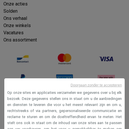
Onze acties
Solden
Ons verhaal
Onze winkels
Vacatures
Ons assortiment
Doorgaan zonder te accepteren
Op onze sites en applicaties verzamelen we gegevens over u bij elk
bezoek. Deze gegevens stellen ons in staat om u de aanbiedingen
en diensten te leveren die voor u het meest relevant zijn en om u,
Verkoopsvoorwaarden
rechtstreeks of via partners, gepersonaliseerde communicatie en
Privacy
reclame te sturen en om de doeltreffendheid ervan te meten. Het
stelt ons ook in staat om de inhoud van onze sites aan te passen
Disclaimer
aan uw voorkeuren, om het voor u gemakkelijker te maken om