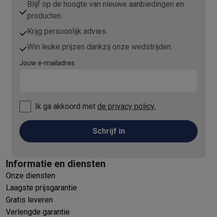
Refurbished
Blijf op de hoogte van nieuwe aanbiedingen en
Refurbished smartphones
Refurbished tablets
Refurbished lap
producten.
Huishouden
Krijg persoonlijk advies.
Wasmachines met ecocheques
Droogkasten met ecocheques
Win leuke prijzen dankzij onze wedstrijden.
Kleine keukentoestellen
Kleine keukentoestellen met ecocheques
Koffiemachines met
Jouw e-mailadres
Grote keukentoestellen
Vaatwassers met ecocheques
Koelkasten met ecocheques
Die
Airco
Ik ga akkoord met
de privacy policy.
Airco's met ecocheques
TV & audio
Schrijf in
TV met ecocheques
Bluetooth speakers met ecocheques
Kopt
Multimedia & telefonie
Smartphones met ecocheques
Tablets met ecocheques
Laptop
Informatie en diensten
Transport
Onze diensten
Elektrische steps met ecocheques
Laagste prijsgarantie
Eco initiatieven
Gratis leveren
Impact
Energie besparen
Recycleer je oud elektro
Verlengde garantie
Info & acties