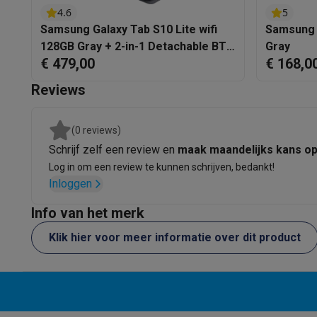
Ecocheques
4.6
5
Info ecocheques
Alle eco producten
Alle eco promoties
Schermgrootte
Samsung Galaxy Tab S10 Lite wifi
Samsung 
Refurbished
128GB Gray + 2-in-1 Detachable BT
Gray
Schermkwaliteit
Refurbished smartphones
Refurbished tablets
Refurbished
€ 479,00
€ 168,0
keyboard
Huishouden
Schermtype
Reviews
Wasmachines met ecocheques
Droogkasten met ecoche
Kleine keukentoestellen
Refresh rate
Kleine keukentoestellen met ecocheques
Koffiemachines
(0 reviews)
Camera
Grote keukentoestellen
Schrijf zelf een review en
maak maandelijks kans o
Vaatwassers met ecocheques
Koelkasten met ecocheque
Log in om een review te kunnen schrijven, bedankt!
Resolutie camera achterkant
Airco
Inloggen
Airco's met ecocheques
Resolutie camera voorkant
Info van het merk
TV & audio
TV met ecocheques
Bluetooth speakers met ecocheques
Klik hier voor meer informatie over dit product
Multimedia & telefonie
Smartphones met ecocheques
Tablets met ecocheques
La
Transport
Elektrische steps met ecocheques