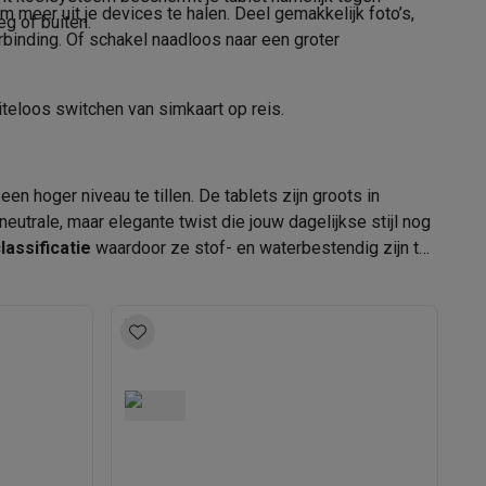
 meer uit je devices te halen. Deel gemakkelijk foto’s,
eg of buiten.
erbinding. Of schakel naadloos naar een groter
41010561
tion accessoires
teloos switchen van simkaart op reis.
Samsung
 accessoires
8806095596884
n hoger niveau te tillen. De tablets zijn groots in
Racing
Smartphone gaming controllers
Accessoires
SM-X920NZSPEUB
neutrale, maar elegante twist die jouw dagelijkse stijl nog
lassificatie
waardoor ze stof- en waterbestendig zijn tot
s & GPS trackers
 personenweegschalen
Slimme elektrische tandenborstels
Babyf