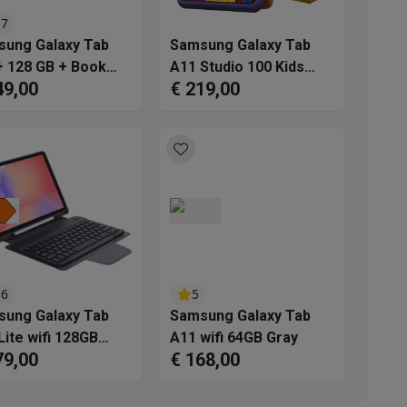
.7
ung Galaxy Tab
Samsung Galaxy Tab
 128 GB + Book
A11 Studio 100 Kids
49,00
€ 219,00
r + JBL Tune
Bundel 64GB
C - Zwart
akken
Accessoires
.6
5
ung Galaxy Tab
Samsung Galaxy Tab
Lite wifi 128GB
A11 wifi 64GB Gray
79,00
€ 168,00
 + 2-in-1
chable BT
kels
Droogrekken
board