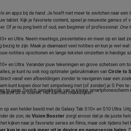
Armor aluminium
era's
Nikon camera's
Lenzen
Bluetooth versie
ools en apps bij de hand. Je hoeft niet meer te switchen naar een
IP68
NFC
en
Statieven & tripods
Action cam accessoires
w tablet. Kijk je favoriete content, speel je nieuwste games of ve
Besturingssysteem
r. Of je nu jong bent of oud, een beginner of professional:
One ta
SM’s met toetsen
Refurbished smartphones
iPhone 17
Samsung G
USB type-C
10+ en Ultra. Neem meetings, presentaties en meer op en laat ze
OS
hoesjes
Screenprotectors
iPhone 17 Hoesjes
Galaxy S26 hoesjes
G
 bezig te zijn. Maak je daarnaast veel notities en kun je wel wat
1500 GB
OS Versie
 jouw notities opschonen en lange teksten omzetten in handige s
ders
-C kabels
Lightning kabels
Powerbanks
Micro SD
Kidsmodus
10+ en Ultra. Verander jouw tekeningen en grove schetsen om to
es
GSM houders auto
Micro SD-kaarten
Overige accessoires
et alles, je kunt nu ook nog optimaler gebruikmaken van
Circle to
Spraakassistent
direct vanaf een afbeeldingen zonder te navigeren naar een zoek
 hem kunt kopen door het simpelweg met (of zonder) je S Pen te
3.4 GHz
Accessoires
s laptops
Copilot+ pc
Chromebooks
Monitors
Desktops
g te gaan. Switch gemakkelijk van je kleine smartphonescherm na
racht uit te voeren. Het kan niet makkelijker!
akers
PC headsets
Microfoons
Docking stations
Externe DVD spe
8
Meegeleverde accessoires
b
Tablethoezen
E-readers
Accessoires
kenen op een helder beeld met de Galaxy Tab S10+ en S10 Ultra. Ui
Energieklasse
onder de zon, de
Vision Booster
zorgt ervoor dat je de juiste he
 adapters
Mesh Wi-Fi
Switches
Netwerkkabels
 het kijken naar je favoriete series en films, maar ook tijdens he
16 u
Energielabel
SD-kaarten
CD's & DVD's
r kun je nu ook meer uit je device en gamesessie halen.
D