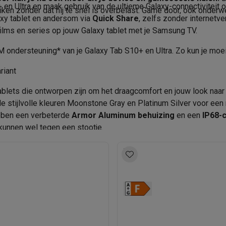
oftware
n Ultra en maak gebruik van de ultieme Galaxy-connectiviteit om
11200 mAh
iken zonder dat hij te snel is overbelast. Game door, ook onderw
Product informatie
n
Muismatten
Overige accessoires
axy tablet en andersom via
Quick Share
, zelfs zonder internetv
45 W
films en series op jouw Galaxy tablet met je Samsung TV.
Krëfel code
on controllers
Playstation headsets
Playstation VR-brillen
Playsta
M ondersteuning* van je Galaxy Tab S10+ en Ultra. Zo kun je moei
Merk
do Switch controllers
Nintendo Switch headsets
Nintendo Switch
cessoires
riant
EAN
ing muizen
Gaming toetsenborden
PC gaming controllers
lets die ontworpen zijn om het draagcomfort en jouw look naar ee
stoelen
Gaming desks
Gaming TV
Gaming monitors
VR brillen
Sim 
Verkoperscode
de stijlvolle kleuren Moonstone Gray en Platinum Silver voor een 
4
ebben een verbeterde
Armor Aluminum behuizing
en een
IP68-c
ders
 kunnen wel tegen een stootje.
che steps accessoires
GPS accessoires
men
Bewegingsdetectoren
Slimme deurbellen
Rookmelders
AirTag
Voice assistant
Weerstations
S & GLONASS, Gyroscoop,
r
Apple TV
Batterijen & opladers
Stekkers & adapters
Omgevingslichtsensor,
spressomachines
Slimme ovens
Slimme keukenrobots
meter, Vingerafdruksensor
roogkasten
Slimme luchtbehandeling
Slimme stofzuigers
Slimme