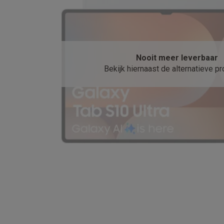
Robots & mixers
Keukenmachines
Keukenrobots
Mixers
Bl
Koken & stomen
Multicookers
Rijst- en stoomkokers
Water
Fun cooking
Gourmet toestellen
Fondue
Raclette
TeppanYak
Barbecues
Elektrische barbecues
Houtskoolbarbecues
Gas
Koude dranken
Juicers
Bruiswatermachines
Waterfilterkan
Nooit meer leverbaar
Kookgerei
Pannen
Kookpotten
Keukenweegschalen
Vacuüm
Bekijk hiernaast de alternatieve p
Desserts
Wafelijzers
Ijsmachines
Pannenkoekenmakers
Di
Smart garden
Binnentuin
Kruiden
Compost machines
Access
Huishouden & airco
Stofzuigen
Stofzuigers
Robotstofzuigers
Steelstofzuigers
Robots
Robotstofzuigers
Dweilrobots
Robotmaaiers
Zwemb
Schoonmaken
Vloerreinigers
Stoomreinigers
Tapijtreinigers
Strijken
Stoomgenerators
Strijkijzers
Kledingstomers
Actiev
Naaien
Naaimachines
Accessoires
Verkoelen
Mobiele airco’s
Aircoolers
Ventilators
Accessoir
Luchtbehandeling
Luchtreinigers
Luchtbevochtigers
Luchto
Verwarmen
Elektrische verwarming
Elektrische dekens
Wassen & drogen
Wasmachines
Droogkasten
Wasmachine 