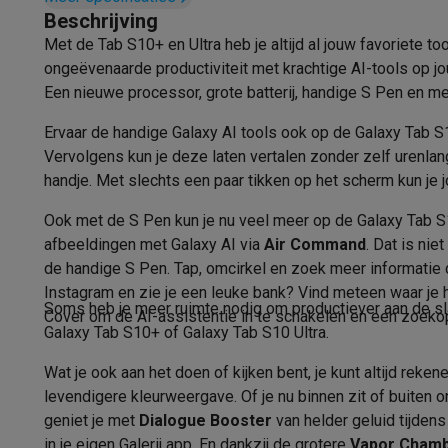
Materiaal
Fototoestellen
Digitale camera's
Instant camera's
Canon cam
Beschrijving
Video
GoPro
Action cams
Drones
Camcorder
Met de Tab S10+ en Ultra heb je altijd al jouw favoriete t
IP-Certificering
Foto accessoires
Cameratassen
Flitsers & filters
SD-kaart
ongeëvenaarde productiviteit met krachtige AI-tools op jou
Telefonie & smartwatches
Aansluitingen
Een nieuwe processor, grote batterij, handige S Pen en mee
GSM's
Smartphones
Apple iPhone
Samsung smartphones
G
USB
Refurbished
Refurbished smartphones
BuyBack
Ervaar de handige Galaxy AI tools ook op de Galaxy Tab S
GSM bescherming
iPhone hoesjes
Samsung hoesjes
Alle 
Vervolgens kun je deze laten vertalen zonder zelf urenlang
Opslagcapaciteit uitbreidbaar tot
handje. Met slechts een paar tikken op het scherm kun je
Smartwatches
Smartwatches
Activity Trackers
Bandjes
Opla
GSM opladers
Opladers en kabels
Draadloze opladers
USB
Type kaartlezer
Ook met de S Pen kun je nu veel meer op de Galaxy Tab S
GSM accessoires
AirTags & GPS trackers
Draadloze oortj
afbeeldingen met Galaxy AI via
Air Command
. Dat is ni
Processor
Vaste telefoons
Vaste telefoons
Walkie talkies
Babyfoons
de handige S Pen. Tap, omcirkel en zoek meer informatie 
Computers & tablets
Instagram en zie je een leuke bank? Vind meteen waar je
Tabletprocessor
Computers
Laptops
Gaming laptops
Apple MacBook
Window
Soms heb je meer ruimte nodig om productiever aan de sla
Cover om de AI-assistentie in te schakelen en een zoekopd
Randapparatuur IT
Muizen
Toetsenborden
Webcams
PC spe
Galaxy Tab S10+ of Galaxy Tab S10 Ultra.
Processorkernen
Tablets & e-readers
Tablets
Apple iPad
Samsung Galaxy Ta
Wat je ook aan het doen of kijken bent, je kunt altijd re
Batterij
Printen
Printers
Inktpatronen & papier
Cricut
levendigere kleurweergave. Of je nu binnen zit of buiten 
Netwerk & wifi
Routers & access points
Powerline & Wi-Fi
geniet je met
Dialogue Booster
van helder geluid tijdens
Autonomie batterij (internet)
Geheugen & opslag
Externe harde schijven
SSD
USB-sticks
in je eigen Galerij app. En dankzij de grotere
Vapor Chambe