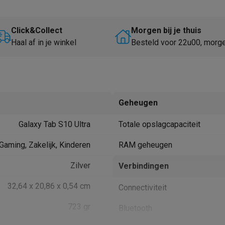
Huisdierverzorging
GPS trackers dieren
tels
Multistylers
Krulspelden
Click&Collect
Morgen bij je thuis
terflossers
Haal af in je winkel
Besteld voor 22u00, morg
groomers
Tondeuses
Scheerkoppen
Accessoires
etverzorging
Accessoires
massage
Massage guns
rostimulatie apparaten
Bloedcirculatie apparaten
Infraroodlampen
Geheugen
sols
Luchtbevochtigers
Galaxy Tab S10 Ultra
Totale opslagcapaciteit
g TV
TCL TV
TV steunen
Beamers
 Gaming, Zakelijk, Kinderen
RAM geheugen
diastreamers
DVD & Blu-Ray spelers
efoons
Oortjes
Draadloze oortjes
Sportoortjes
Zilver
Verbindingen
ty speakers
32,64 x 20,86 x 0,54 cm
Connectiviteit
s
723 gr
Bluetooth
pelers
Audio accessoires