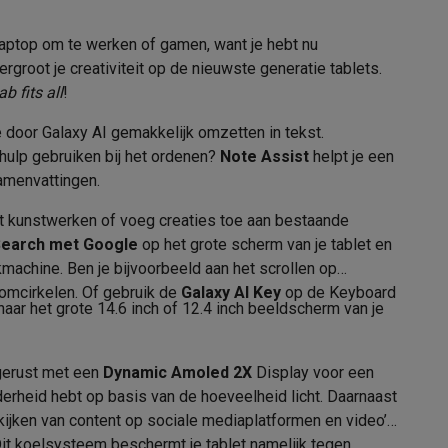
5.3
 laptop om te werken of gamen, want je hebt nu
rgroot je creativiteit op de nieuwste generatie tablets.
b fits all
!
alaxy Fold8
 door Galaxy AI gemakkelijk omzetten in tekst.
Android
alaxy Flip8 & Fold8 (Ultra) hoesjes
 hulp gebruiken bij het ordenen?
Note Assist
helpt je een
Android 14
amenvattingen.
t kunstwerken of voeg creaties toe aan bestaande
 Search met Google
op het grote scherm van je tablet en
Bixby
machine. Ben je bijvoorbeeld aan het scrollen op
 omcirkelen. Of gebruik de
Galaxy AI Key
op de Keyboard
ar het grote 14.6 inch of 12.4 inch beeldscherm van je
lers
Handleiding, Stylus pen
tgerust met een
Dynamic Amoled 2X
Display voor een
lderheid hebt op basis van de hoeveelheid licht. Daarnaast
t kijken van content op sociale mediaplatformen en video’s
G
it koelsysteem beschermt je tablet namelijk tegen