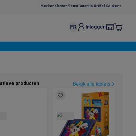
Merken
Klantendienst
Garantie Krëfel Keukens
FR
Inloggen
kels
Droogrekken
s
 microgolfovens
Inbouw wasmachines
ten
natieve producten
Bekijk alle tablets
o
Koffiezetapparaten
Koffie, capsules & pads
Accessoires