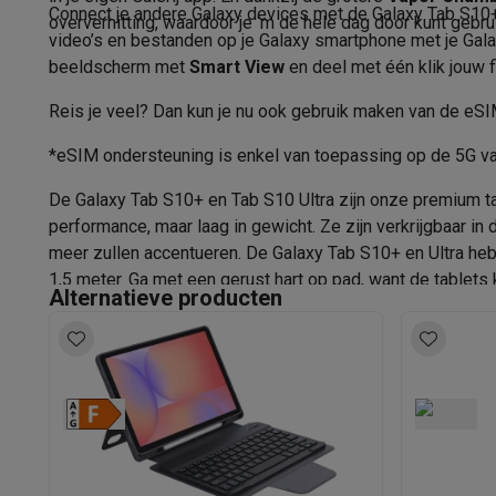
Software
Windows & Microsoft Office
Anti-Virus
Overige s
Connect je andere Galaxy devices met de Galaxy Tab S10+ e
Capaciteit batterij (mAh)
oververhitting, waardoor je ‘m de hele dag door kunt gebru
Toebehoren IT
Opladers & kabels
Tassen & sleeves
Steune
video’s en bestanden op je Galaxy smartphone met je Gal
Vermogen voeding
Gaming
beeldscherm met
Smart View
en deel met één klik jouw 
PlayStation
PlayStation 5
PS5 games
PS4 games
Playstati
Fast charging
Reis je veel? Dan kun je nu ook gebruik maken van de eSI
Nintendo
Nintendo Switch 2
Nintendo Switch games
Ninten
Xbox
Xbox games
Xbox controllers
Xbox headsets
Xbox ac
*eSIM ondersteuning is enkel van toepassing op de 5G va
Geluid
PC gaming
Gaming laptops
Gaming PC
Gaming monitors
Gam
De Galaxy Tab S10+ en Tab S10 Ultra zijn onze premium tab
Gaming setup
Gaming headsets
Gaming microfoons
Gaming
Geïntegreerde luidsprekers
performance, maar laag in gewicht. Ze zijn verkrijgbaar in 
Smart home & devices
Aantal luidsprekers
meer zullen accentueren. De Galaxy Tab S10+ en Ultra h
Smartwatches
Smartwatches
Activity Trackers
Bandjes
Opla
1,5 meter. Ga met een gerust hart op pad, want de tablets
Mobiliteit
Elektrische steps
Dashcams
GPS
Coyote
Elektris
Ingebouwde microfoon
Alternatieve producten
Veiligheid & bescherming
Bewakingscamera's
Alarmsyste
Sensoren
Contactloos betalen
Betaalterminals
Accessoires SumUp
Omgeving & comfort
Verlichting
Plug & play zonnepanelen
Assisted GP
Entertainment
Smart TV
Smart speakers
Google TV Streame
Sensoren
Keuken
Slimme koelkasten
Slimme vaatwassers
Slimme e
Versnellings
Huishouden & gezondheid
Slimme wasmachines
Slimme d
Eco producten
Scherm