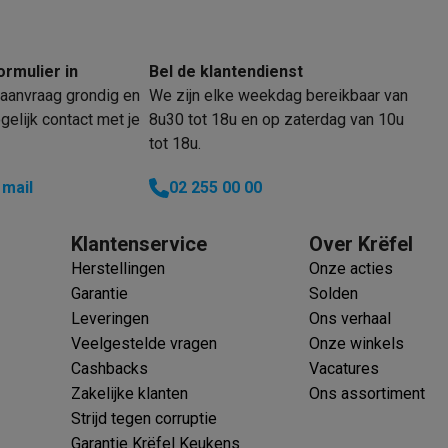
ormulier in
Bel de klantendienst
klein elektro
Solden op multimedia
Solden op TV & audio
aanvraag grondig en
We zijn elke weekdag bereikbaar van
Black Friday
elijk contact met je
8u30 tot 18u en op zaterdag van 10u
lijke winkelbeleving
Niet tevreden, geld terug
tot 18u.
ie
TV installatie
etaling
Alma: betaal in 2 of 3 keer
Klarna: betaal binnen 30 dagen
 mail
02 255 00 00
everingsuur
Zakelijke klanten
ProteKt: verzeker je toestel
Swap Pro
 kookplaat past bij jouw keuken?
Meer...
Klantenservice
Over Krëfel
..
Herstellingen
Onze acties
ituatie
Hoofdtelefoon of oortjes?
Meer...
Garantie
Solden
 je een elektrische step?
Hoe kies je een drone ?
Leveringen
Ons verhaal
Veelgestelde vragen
Onze winkels
 groot elektro
Outlet klein elektro
Outlet TV & audio
Outlet accesso
Cashbacks
Vacatures
Zakelijke klanten
Ons assortiment
Strijd tegen corruptie
Garantie Krëfel Keukens