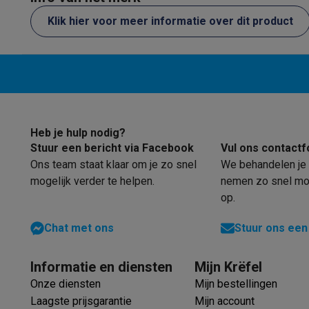
Software
Windows & Microsoft Office
Anti-Virus
Overige s
Klik hier voor meer informatie over dit product
Toebehoren IT
Opladers & kabels
Tassen & sleeves
Steune
Gaming
PlayStation
PlayStation 5
PS5 games
PS4 games
Playstati
Nintendo
Nintendo Switch 2
Nintendo Switch games
Ninten
Xbox
Xbox games
Xbox controllers
Xbox headsets
Xbox ac
PC gaming
Gaming laptops
Gaming PC
Gaming monitors
Gam
Gaming setup
Gaming headsets
Gaming microfoons
Gaming
Heb je hulp nodig?
Smart home & devices
Stuur een bericht via Facebook
Vul ons contactf
Smartwatches
Smartwatches
Activity Trackers
Bandjes
Opla
Ons team staat klaar om je zo snel
We behandelen je 
Mobiliteit
Elektrische steps
Dashcams
GPS
Coyote
Elektris
mogelijk verder te helpen.
nemen zo snel mog
Veiligheid & bescherming
Bewakingscamera's
Alarmsyste
op.
Contactloos betalen
Betaalterminals
Accessoires SumUp
Chat met ons
Stuur ons een
Omgeving & comfort
Verlichting
Plug & play zonnepanelen
Entertainment
Smart TV
Smart speakers
Google TV Streame
Keuken
Slimme koelkasten
Slimme vaatwassers
Slimme e
Informatie en diensten
Mijn Krëfel
Huishouden & gezondheid
Slimme wasmachines
Slimme d
Onze diensten
Mijn bestellingen
Eco producten
Laagste prijsgarantie
Mijn account