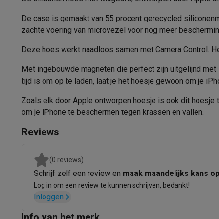
Hoesje
Fototoestellen
Digitale camera's
Instant camera's
Canon cam
Video
GoPro
Action cams
Drones
Camcorder
De case is gemaakt van 55 procent gerecycled siliconenmat
MagSaf
Foto accessoires
Cameratassen
Flitsers & filters
SD-kaart
Oplaadbaar met hoesje via …
zachte voering van microvezel voor nog meer beschermin
Telefonie & smartwatches
Deze hoes werkt naadloos samen met Camera Control. Het
GSM's
Smartphones
Apple iPhone
Samsung smartphones
G
Refurbished
Refurbished smartphones
BuyBack
Met ingebouwde magneten die perfect zijn uitgelijnd met 
GSM bescherming
iPhone hoesjes
Samsung hoesjes
Alle 
tijd is om op te laden, laat je het hoesje gewoon om je iPh
Smartwatches
Smartwatches
Activity Trackers
Bandjes
Opla
Zoals elk door Apple ontworpen hoesje is ook dit hoesje ti
GSM opladers
Opladers en kabels
Draadloze opladers
USB
om je iPhone te beschermen tegen krassen en vallen.
GSM accessoires
AirTags & GPS trackers
Draadloze oortj
Vaste telefoons
Vaste telefoons
Walkie talkies
Babyfoons
Reviews
Computers & tablets
Computers
Laptops
Gaming laptops
Apple MacBook
Window
(0 reviews)
Randapparatuur IT
Muizen
Toetsenborden
Webcams
PC spe
Schrijf zelf een review en
maak maandelijks kans o
Tablets & e-readers
Tablets
Apple iPad
Samsung Galaxy Ta
Log in om een review te kunnen schrijven, bedankt!
Printen
Printers
Inktpatronen & papier
Cricut
Inloggen
Netwerk & wifi
Routers & access points
Powerline & Wi-Fi
Geheugen & opslag
Externe harde schijven
SSD
USB-sticks
Info van het merk