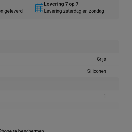
Levering 7 op 7
en geleverd
Levering zaterdag en zondag
Grijs
Thermometers
Accessoires
Siliconen
1
61008571
 iPhone te beschermen.