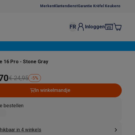
Merken
Klantendienst
Garantie Krëfel Keukens
FR
Inloggen
kels
Droogrekken
s
 microgolfovens
Inbouw wasmachines
 16 Pro - Stone Gray
ten
,70
€ 24,95
-
5
%
In winkelmandje
e bestellen
o
Koffiezetapparaten
Koffie, capsules & pads
Accessoires
hikbaar in 4 winkels