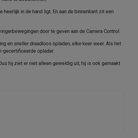
Apple
eerlijk in de hand ligt. En aan de binnenkant zit een
195949885303
MYYL3ZM/A
vingerbewegingen door te geven aan de Camera Control.
alaxy Fold8
ng en sneller draadloos opladen, elke keer weer. Als het
alaxy Flip8 & Fold8 (Ultra) hoesjes
Qi-gecertificeerde oplader.
 hij ziet er niet alleen geweldig uit, hij is ook gemaakt
lers