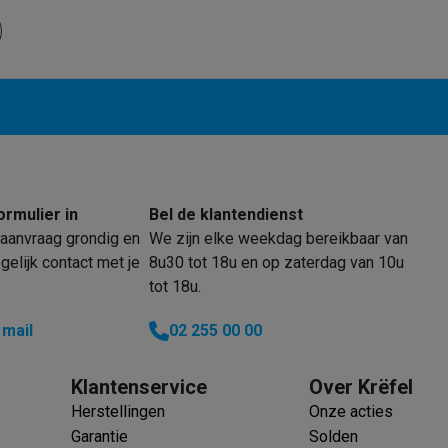
oftware
n
Muismatten
Overige accessoires
on controllers
Playstation headsets
Playstation VR-brillen
Playsta
do Switch controllers
Nintendo Switch headsets
Nintendo Switch
cessoires
ing muizen
Gaming toetsenborden
PC gaming controllers
stoelen
Gaming desks
Gaming TV
Gaming monitors
VR brillen
Sim 
ormulier in
Bel de klantendienst
ders
aanvraag grondig en
We zijn elke weekdag bereikbaar van
che steps accessoires
GPS accessoires
elijk contact met je
8u30 tot 18u en op zaterdag van 10u
men
Bewegingsdetectoren
Slimme deurbellen
Rookmelders
AirTag
tot 18u.
 mail
02 255 00 00
Voice assistant
Weerstations
r
Apple TV
Batterijen & opladers
Stekkers & adapters
spressomachines
Slimme ovens
Slimme keukenrobots
Klantenservice
Over Krëfel
roogkasten
Slimme luchtbehandeling
Slimme stofzuigers
Slimme
Herstellingen
Onze acties
Garantie
Solden