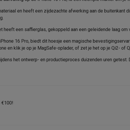
Merk
era's
Nikon camera's
Lenzen
eriaal en heeft een zijdezachte afwerking aan de buitenkant die h
e, Draadloos oplaadbaar,
EAN
en
Statieven & tripods
Action cam accessoires
g.
Oplaadkabel
Verkoperscode
 heeft een saffierglas, gekoppeld aan een geleidende laag om 
SM’s met toetsen
Refurbished smartphones
iPhone 17
Samsung G
iPhone 16 Pro, biedt dit hoesje een magische bevestigingservari
hoesjes
Screenprotectors
iPhone 17 Hoesjes
Galaxy S26 hoesjes
G
one en klik je op je MagSafe-oplader, of zet je het op je Qi2- of 
ders
jdens het ontwerp- en productieproces duizenden uren getest. Dus
-C kabels
Lightning kabels
Powerbanks
es
GSM houders auto
Micro SD-kaarten
Overige accessoires
s laptops
Copilot+ pc
Chromebooks
Monitors
Desktops
akers
PC headsets
Microfoons
Docking stations
Externe DVD spe
p
€100!
b
Tablethoezen
E-readers
Accessoires
 adapters
Mesh Wi-Fi
Switches
Netwerkkabels
SD-kaarten
CD's & DVD's