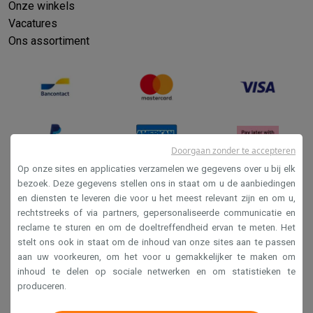
Info ecocheques
Alle eco producten
Alle eco promoties
Onze winkels
Refurbished
Vacatures
Refurbished smartphones
Refurbished tablets
Refurbished lap
Ons assortiment
Huishouden
Wasmachines met ecocheques
Droogkasten met ecocheques
Kleine keukentoestellen
Kleine keukentoestellen met ecocheques
Koffiemachines met
Grote keukentoestellen
Vaatwassers met ecocheques
Koelkasten met ecocheques
Die
Doorgaan zonder te accepteren
Airco
Op onze sites en applicaties verzamelen we gegevens over u bij elk
Airco's met ecocheques
bezoek. Deze gegevens stellen ons in staat om u de aanbiedingen
TV & audio
en diensten te leveren die voor u het meest relevant zijn en om u,
Verkoopsvoorwaarden
TV met ecocheques
Bluetooth speakers met ecocheques
Kopt
rechtstreeks of via partners, gepersonaliseerde communicatie en
Privacy
Multimedia & telefonie
reclame te sturen en om de doeltreffendheid ervan te meten. Het
Smartphones met ecocheques
Tablets met ecocheques
Laptop
stelt ons ook in staat om de inhoud van onze sites aan te passen
Disclaimer
Transport
aan uw voorkeuren, om het voor u gemakkelijker te maken om
Cookies
inhoud te delen op sociale netwerken en om statistieken te
Elektrische steps met ecocheques
produceren.
Eco initiatieven
Krëfel NV - Steenstraat 44 - Industriezone 4 "T Sas",
Impact
Energie besparen
Recycleer je oud elektro