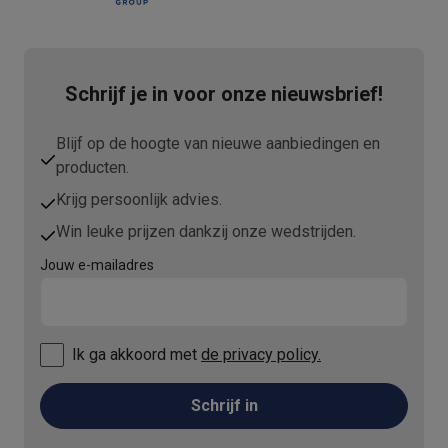
Info ecocheques
Alle eco producten
Alle eco promoties
Refurbished
Refurbished smartphones
Refurbished tablets
Refurbished lap
Huishouden
Schrijf je in voor onze nieuwsbrief!
Wasmachines met ecocheques
Droogkasten met ecocheques
Kleine keukentoestellen
Blijf op de hoogte van nieuwe aanbiedingen en
Kleine keukentoestellen met ecocheques
Koffiemachines met
producten.
Grote keukentoestellen
Vaatwassers met ecocheques
Koelkasten met ecocheques
Die
Krijg persoonlijk advies.
Airco
Win leuke prijzen dankzij onze wedstrijden.
Airco's met ecocheques
Jouw e-mailadres
TV & audio
TV met ecocheques
Bluetooth speakers met ecocheques
Kopt
Multimedia & telefonie
Smartphones met ecocheques
Tablets met ecocheques
Laptop
Ik ga akkoord met
de privacy policy.
Transport
Elektrische steps met ecocheques
Schrijf in
Eco initiatieven
Impact
Energie besparen
Recycleer je oud elektro