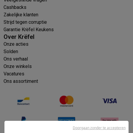
Cashbacks
Zakelijke klanten
Strijd tegen corruptie
Garantie Krëfel Keukens
Over Krëfel
Onze acties
Solden
Ons verhaal
Onze winkels
Vacatures
Ons assortiment
Doorgaan zonder te accepteren