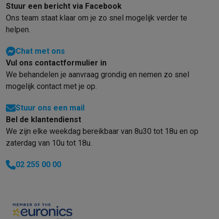
Gaming
Stuur een bericht via Facebook
PlayStation
PlayStation 5
PS5 games
PS4 games
Playstation co
Ons team staat klaar om je zo snel mogelijk verder te
Nintendo
Nintendo Switch 2
Nintendo Switch games
Nintendo Sw
helpen.
Xbox
Xbox games
Xbox controllers
Xbox headsets
Xbox access
PC gaming
Gaming laptops
Gaming PC
Gaming monitors
Gaming
Chat met ons
Gaming setup
Gaming headsets
Gaming microfoons
Gamingstoe
Vul ons contactformulier in
Gaming consoles
We behandelen je aanvraag grondig en nemen zo snel
mogelijk contact met je op.
Smart home & devices
Smartwatches
Smartwatches
Activity Trackers
Bandjes
Opladers
Stuur ons een mail
Mobiliteit
Elektrische steps
Dashcams
GPS
Coyote
Elektrische 
Bel de klantendienst
Veiligheid & bescherming
Bewakingscamera's
Alarmsystemen
B
We zijn elke weekdag bereikbaar van 8u30 tot 18u en op
Contactloos betalen
Betaalterminals
Accessoires SumUp
zaterdag van 10u tot 18u.
Omgeving & comfort
Verlichting
Plug & play zonnepanelen
Voice
Entertainment
Smart TV
Smart speakers
Google TV Streamer
App
02 255 00 00
Keuken
Slimme koelkasten
Slimme vaatwassers
Slimme espre
Huishouden & gezondheid
Slimme wasmachines
Slimme droog
Eco producten
Ecocheques