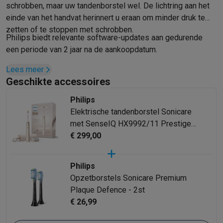
schrobben, maar uw tandenborstel wel. De lichtring aan het
Info & acties
einde van het handvat herinnert u eraan om minder druk te
Solden
Alle soldendeals
Solden op groot elektro
Solden op klein
zetten of te stoppen met schrobben.
Acties
Deals van het moment
Promoties
Cashbacks
Solden
Black
Philips biedt relevante software-updates aan gedurende
Daarom Krëfel
Gratis levering
Laagste prijsgarantie
Persoonlijke
een periode van 2 jaar na de aankoopdatum.
Installatie aan huis
Groot elektro installatie
Inbouw installatie
TV 
Lees meer
Betalingsmogelijkheden
Gift card
Ecocheques
Kopen op afbetal
Geschikte accessoires
Klantenservice
Herstelling van je toestel
Controleer jouw leveri
Groot elektro & inbouw
Vind jouw ideale wasmachine
Welke kook
Philips
Klein elektro
Beauty & gezondheid
Huishouden
Keuken
Meer...
Elektrische tandenborstel Sonicare
Beeld & Geluid
Kies jouw ideale TV
Een speaker voor elke situa
met SenseIQ HX9992/11 Prestige
Sport & Ontspanning
Hoe kies je een smartwatch?
Hoe kies je 
9900 Series
€ 299,00
Outlet
Outlet
Alle outlet deals
Outlet multimedia & telefonie
Outlet groo
Philips
Opzetborstels Sonicare Premium
Plaque Defence - 2st
€ 26,99