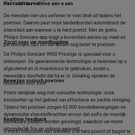
Info ecocheques
Alle eco producten
Alle eco promoties
niet in de buurt is.
Past zich in realtime aan u aan
Refurbished
De meesten van ons oefenen te veel druk uit tijdens het
Refurbished smartphones
Refurbished tablets
Refurbished lap
Huishouden
poetsen. Daarom past onze tandenborstel automatisch de
intensiteit aan wanneer u te hard poetst. Met de gratis
Wasmachines met ecocheques
Droogkasten met ecocheques
Philips Sonicare-app krijgt u bovendien advies op maat en
Kleine keukentoestellen
Zorgt voor uw mondhygiëne
persoonlijke tips om uw tanden nog beter te poetsen.
Kleine keukentoestellen met ecocheques
Koffiemachines met
Grote keukentoestellen
De Philips Sonicare 9900 Prestige is speciaal voor u
Vaatwassers met ecocheques
Koelkasten met ecocheques
Die
ontworpen. De geavanceerde technologie is helemaal op u
Airco
afgestemd en is moeiteloos te gebruiken, zodat u
Airco's met ecocheques
nauwelijks doorhebt dat hij er is. Gelukkig spreken de
Bewezen sonisch poetsen
TV & audio
resultaten voor zich.
TV met ecocheques
Bluetooth speakers met ecocheques
Kopt
Poets tandplak weg met sonische technologie: onze
Multimedia & telefonie
trendsetter op het gebied van effectieve en zachte reiniging.
Smartphones met ecocheques
Tablets met ecocheques
Laptop
Tijdens het poetsen zorgen 62.000 borstelbewegingen en
Transport
dynamische vloeistofkrachten ervoor dat zelfs de moeilijk
Elektrische steps met ecocheques
Realtime feedback
bereikbare plekjes worden gereinigd, waardoor uw mond
Eco initiatieven
uitzonderlijk fris en schoon aanvoelt.
U merkt misschien niet wanneer u te hard poetst of begint te
Impact
Energie besparen
Recycleer je oud elektro