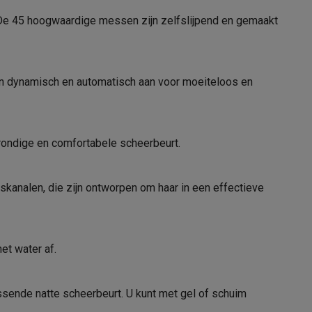
De 45 hoogwaardige messen zijn zelfslijpend en gemaakt
tion accessoires
 accessoires
en dynamisch en automatisch aan voor moeiteloos en
Racing
Smartphone gaming controllers
Accessoires
rondige en comfortabele scheerbeurt.
kanalen, die zijn ontworpen om haar in een effectieve
s & GPS trackers
et water af.
 personenweegschalen
Slimme elektrische tandenborstels
Babyf
ssende natte scheerbeurt. U kunt met gel of schuim