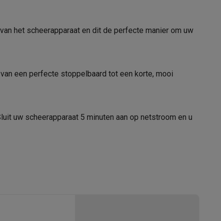
 van het scheerapparaat en dit de perfecte manier om uw
elstofzuigers met ecocheques
Sledestofzuigers met ecochequ
 van een perfecte stoppelbaard tot een korte, mooi
erkannen
Keukenaccessoires met ecocheques
en met ecocheques
Dampkappen met ecocheques
Kookplaten me
 Sluit uw scheerapparaat 5 minuten aan op netstroom en u
elers met ecocheques
et ecocheques
Inkt en papier met ecocheques