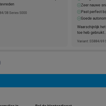
tevreden
Zeer nauwe sni
Past perfect bi
884/38 Series 5000
Goede autono
Waarschijnlijk he
toe heb gebruikt..
maar ik ben er z
Variant: S5884/69 