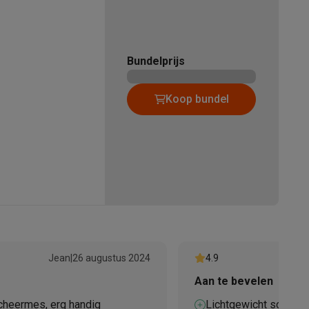
Bundelprijs
Koop bundel
teKt
ires
Jean
|
26 augustus 2024
4.9
Aan te bevelen
cheermes, erg handig
Lichtgewicht scheerm