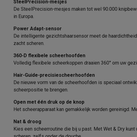
SteelPrecision-mesjes
Software
Windows & Microsoft Office
Anti-Virus
Overige s
De SteelPrecision-mesjes maken tot wel 90.000 knipbewe
Toebehoren IT
Opladers & kabels
Tassen & sleeves
Steune
Turbofunctie
in Europa.
Gaming
Geschikt voor gevoelige huid
PlayStation
PlayStation 5
PS5 games
PS4 games
Playstati
Power Adapt-sensor
Nintendo
Nintendo Switch 2
Nintendo Switch games
Ninten
Styling opties
Gladd
De intelligente gezichtshaarsensor meet de haardichthe
Xbox
Xbox games
Xbox controllers
Xbox headsets
Xbox ac
zacht scheren.
PC gaming
Gaming laptops
Gaming PC
Gaming monitors
Gam
360-D flexibele scheerhoofden
Gaming setup
Gaming headsets
Gaming microfoons
Gaming
Volledig flexibele scheerkoppen draaien 360° om uw gezic
Smart home & devices
Smartwatches
Smartwatches
Activity Trackers
Bandjes
Opla
Hair-Guide-precisiescheerhoofden
Mobiliteit
Elektrische steps
Dashcams
GPS
Coyote
Elektris
De nieuwe vorm van de scheerhoofden is speciaal ontwikke
Veiligheid & bescherming
Bewakingscamera's
Alarmsyste
scheerpositie te brengen.
Contactloos betalen
Betaalterminals
Accessoires SumUp
Omgeving & comfort
Verlichting
Plug & play zonnepanelen
Open met één druk op de knop
Het scheerapparaat kan gemakkelijk worden gereinigd. Met
Entertainment
Smart TV
Smart speakers
Google TV Streame
Keuken
Slimme koelkasten
Slimme vaatwassers
Slimme e
Nat & droog
Huishouden & gezondheid
Slimme wasmachines
Slimme d
Kies een scheerroutine die bij u past. Met Wet & Dry kun
Eco producten
scheren, zelfs onder de douche.