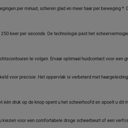
oftware
gingen per minuut, scheren glad en meer haar per beweging *. 
n
Muismatten
Overige accessoires
on controllers
Playstation headsets
Playstation VR-brillen
Playsta
do Switch controllers
Nintendo Switch headsets
Nintendo Switch
e scheerbeurt, Detailleren
id 250 keer per seconde. De technologie past het scheervermog
cessoires
ing muizen
Gaming toetsenborden
PC gaming controllers
stoelen
Gaming desks
Gaming TV
Gaming monitors
VR brillen
Sim 
htscontouren te volgen. Ervaar optimaal huidcontact voor een g
ders
che steps accessoires
GPS accessoires
ld voor precisie. Het oppervlak is verbeterd met haargeleidings
men
Bewegingsdetectoren
Slimme deurbellen
Rookmelders
AirTag
Voice assistant
Weerstations
 één druk op de knop opent u het scheerhoofd en spoelt u dit m
r
Apple TV
Batterijen & opladers
Stekkers & adapters
spressomachines
Slimme ovens
Slimme keukenrobots
roogkasten
Slimme luchtbehandeling
Slimme stofzuigers
Slimme
t u kiezen voor een comfortabele droge scheerbeurt of een verfri