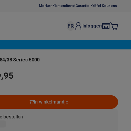
Merken
Klantendienst
Garantie Krëfel Keukens
FR
Inloggen
kels
Droogrekken
s
 microgolfovens
Inbouw wasmachines
84/38 Series 5000
ten
9,95
In winkelmandje
o
Koffiezetapparaten
Koffie, capsules & pads
Accessoires
e bestellen