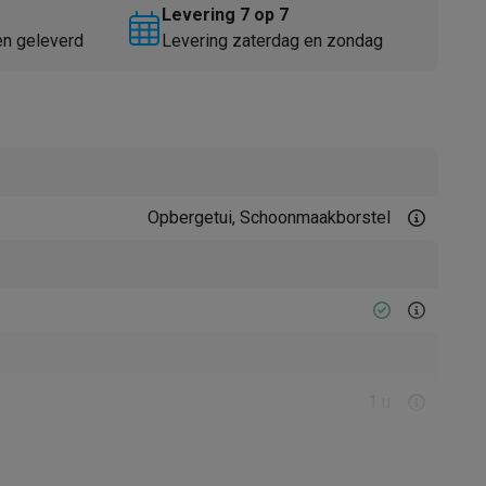
Levering 7 op 7
en geleverd
Levering zaterdag en zondag
Opbergetui, Schoonmaakborstel
Thermometers
Accessoires
1 u
60 min