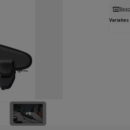
enders
Soepmakers
Hakmolens
Accessoires
kokers
Kookrobots
Pastamachines
Opzetkookplaten
Accessoires
Besc
i
Pizzamakers
Accessoires
Variaties
barbecues
Accessoires
nen
Waterfilterpatronen
Ijsblokjesmachines
toestellen
Keukengerei & gadgets
verse desserten
oires
Sledestofzuigers
Handstofzuigers
Bouwstofzuigers
Stofzuigerz
adrobots
Robot ramenwassers
Hogedrukreinigers
Ruitenwassers
Dweilsystemen
Accessoires
e strijkplanken
Strijkplanken
Accessoires
es
ntvochtigers
Weerstations
+
9
en droogkast sets
Was-droogcombinaties
Tussenkaders en sok