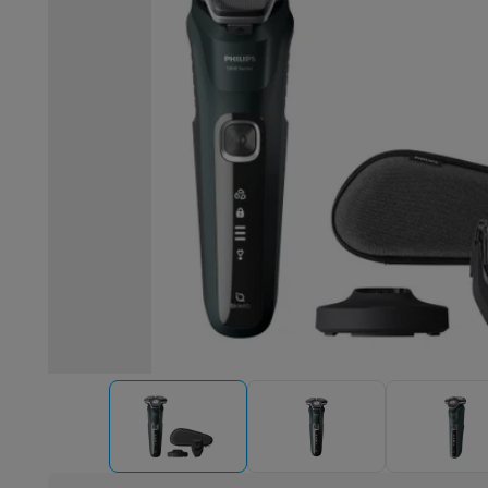
Robots & mixers
Keukenmachines
Keukenrobots
Mixers
Bl
Koken & stomen
Multicookers
Rijst- en stoomkokers
Water
Fun cooking
Gourmet toestellen
Fondue
Raclette
TeppanYak
Barbecues
Elektrische barbecues
Houtskoolbarbecues
Gas
Koude dranken
Juicers
Bruiswatermachines
Waterfilterkan
Kookgerei
Pannen
Kookpotten
Keukenweegschalen
Vacuüm
Desserts
Wafelijzers
Ijsmachines
Pannenkoekenmakers
Di
Smart garden
Binnentuin
Kruiden
Compost machines
Access
Huishouden & airco
Stofzuigen
Stofzuigers
Robotstofzuigers
Steelstofzuigers
Robots
Robotstofzuigers
Dweilrobots
Robotmaaiers
Zwemb
Schoonmaken
Vloerreinigers
Stoomreinigers
Tapijtreinigers
Strijken
Stoomgenerators
Strijkijzers
Kledingstomers
Actiev
Naaien
Naaimachines
Accessoires
Verkoelen
Mobiele airco’s
Aircoolers
Ventilators
Accessoir
Luchtbehandeling
Luchtreinigers
Luchtbevochtigers
Luchto
Verwarmen
Elektrische verwarming
Elektrische dekens
Wassen & drogen
Wasmachines
Droogkasten
Wasmachine 