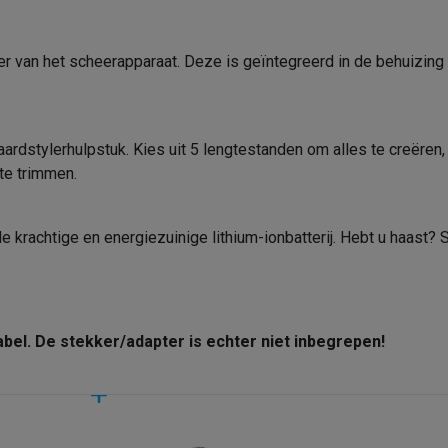
r van het scheerapparaat. Deze is geïntegreerd in de behuizing
 laptops
BuyBack
ques
Stofzuigers met ecocheques
Strijkijzers met ecocheques
Ste
ardstylerhulpstuk. Kies uit 5 lengtestanden om alles te creëren,
te trimmen.
 met ecocheques
Bruiswatertoestellen met ecocheques
Waterfilt
s
Diepvriezers met ecocheques
Ovens met ecocheques
Fornuiz
e krachtige en energiezuinige lithium-ionbatterij. Hebt u haast?
Koptelefoons met ecocheques
Oortjes met ecocheques
Platensp
el. De stekker/adapter is echter niet inbegrepen!
ptops met ecocheques
Monitors met ecocheques
Powerbanks m