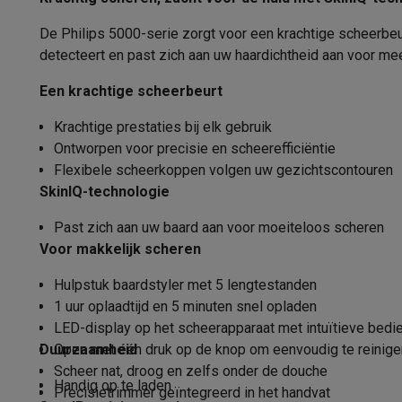
Gebruiksgemak
Fototoestellen
Digitale camera's
Instant camera's
Canon cam
Video
GoPro
Action cams
Drones
Camcorder
De Philips 5000-serie zorgt voor een krachtige scheerbe
Waterbestendig
Foto accessoires
Cameratassen
Flitsers & filters
SD-kaart
detecteert en past zich aan uw haardichtheid aan voor me
Telefonie & smartwatches
Draadloos
Een krachtige scheerbeurt
GSM's
Smartphones
Apple iPhone
Samsung smartphones
G
Indicatietype
Refurbished
Refurbished smartphones
BuyBack
Krachtige prestaties bij elk gebruik
GSM bescherming
iPhone hoesjes
Samsung hoesjes
Alle 
Ontworpen voor precisie en scheerefficiëntie
Travel lock
Smartwatches
Smartwatches
Activity Trackers
Bandjes
Opla
Flexibele scheerkoppen volgen uw gezichtscontouren
GSM opladers
Opladers en kabels
Draadloze opladers
USB
App
SkinIQ-technologie
GSM accessoires
AirTags & GPS trackers
Draadloze oortj
Functies
Past zich aan uw baard aan voor moeiteloos scheren
Vaste telefoons
Vaste telefoons
Walkie talkies
Babyfoons
Voor makkelijk scheren
Computers & tablets
Flexibele kop
Computers
Laptops
Gaming laptops
Apple MacBook
Window
Hulpstuk baardstyler met 5 lengtestanden
Randapparatuur IT
Muizen
Toetsenborden
Webcams
PC spe
Aantal scheerringen
1 uur oplaadtijd en 5 minuten snel opladen
Tablets & e-readers
Tablets
Apple iPad
Samsung Galaxy Ta
LED-display op het scheerapparaat met intuïtieve bed
Ingebouwde trimmer
Printen
Printers
Inktpatronen & papier
Cricut
Duurzaamheid
Open met één druk op de knop om eenvoudig te reinige
Netwerk & wifi
Routers & access points
Powerline & Wi-Fi
Scheer nat, droog en zelfs onder de douche
Droog, Me
Scheerwijze
Handig op te laden
Geheugen & opslag
Externe harde schijven
SSD
USB-sticks
Precisietrimmer geïntegreerd in het handvat