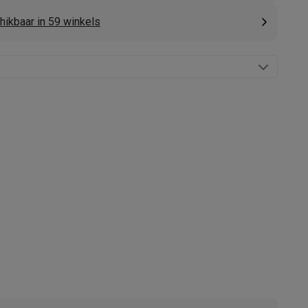
hikbaar in 59 winkels
akken
Accessoires
kels
Droogrekken