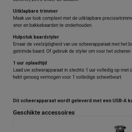
Ecocheques
Info ecocheques
Alle eco producten
Alle eco promoties
Uitklapbare trimmer
Refurbished
Maak uw look compleet met de uitklapbare precisietrimme
Refurbished smartphones
Refurbished tablets
Refurbished
snor en bakkebaarden te onderhouden.
Huishouden
Hulpstuk baardstyler
Wasmachines met ecocheques
Droogkasten met ecoche
Ervaar de veelzijdigheid van uw scheerapparaat met het ba
Kleine keukentoestellen
getrimde baard. Of gebruik de styler om voor het scheren 
Kleine keukentoestellen met ecocheques
Koffiemachines
Grote keukentoestellen
1 uur oplaadtijd
Vaatwassers met ecocheques
Koelkasten met ecocheque
Laad uw scheerapparaat in slechts 1 uur volledig op met d
Airco
hebt genoeg vermogen voor 1 volledige scheerbeurt.
Airco's met ecocheques
TV & audio
TV met ecocheques
Bluetooth speakers met ecocheques
Dit scheerapparaat wordt geleverd met een USB-A kab
Multimedia & telefonie
Smartphones met ecocheques
Tablets met ecocheques
La
Geschikte accessoires
Transport
Elektrische steps met ecocheques