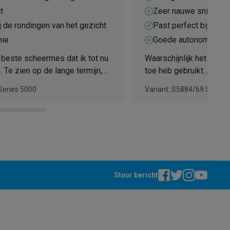
t
Zeer nauwe snit
j de rondingen van het gezicht
Past perfect bij de r
mie
Goede autonomie
t beste scheermes dat ik tot nu
Waarschijnlijk het best
.. Te zien op de lange termijn,
toe heb gebruikt.... Te z
eer tevreden mee!
maar ik ben er zeer te
Series 5000
Variant: S5884/69 Series
Stuur bericht