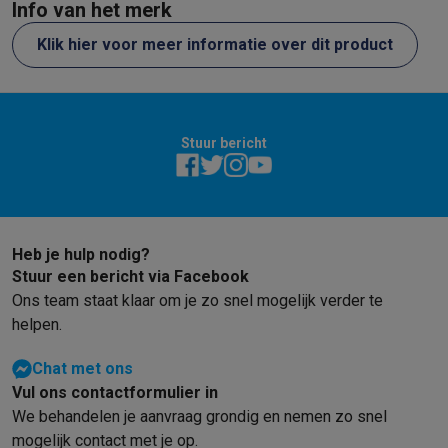
Refurbished
Info van het merk
Refurbished smartphones
Refurbished tablets
Refurbished lap
Klik hier voor meer informatie over dit product
Huishouden
Wasmachines met ecocheques
Droogkasten met ecocheques
Kleine keukentoestellen
Kleine keukentoestellen met ecocheques
Koffiemachines met
Stuur bericht
Grote keukentoestellen
Vaatwassers met ecocheques
Koelkasten met ecocheques
Die
Airco
Airco's met ecocheques
TV & audio
Heb je hulp nodig?
TV met ecocheques
Bluetooth speakers met ecocheques
Kopt
Stuur een bericht via Facebook
Multimedia & telefonie
Ons team staat klaar om je zo snel mogelijk verder te
Smartphones met ecocheques
Tablets met ecocheques
Laptop
helpen.
Transport
Chat met ons
Elektrische steps met ecocheques
Vul ons contactformulier in
Eco initiatieven
We behandelen je aanvraag grondig en nemen zo snel
Impact
Energie besparen
Recycleer je oud elektro
mogelijk contact met je op.
Info & acties