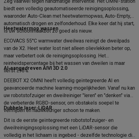
Info ecocheques
Alle eco producten
Alle eco promoties
Zeg vaarwel tegen handmatige interventie. Het OMNI-station
Refurbished
biedt een volledig geautomatiseerde reinigingsoplossing,
waaronder Auto-Clean met heetwatermopwas, Auto-Empty,
Refurbished smartphones
Refurbished tablets
Refurbished lap
Huishouden
automatisch drogen en zelfonderhoud. Elke keer dat hij start,
Heetwatermop wassen
is uw schoonmaakbot zo goed als nieuw.
Wasmachines met ecocheques
Droogkasten met ecocheques
Kleine keukentoestellen
ECOVACS 55°C warmwater dweilwas reinigt de dweilpads
Kleine keukentoestellen met ecocheques
Koffiemachines met
van de X2. Heet water lost niet alleen olievlekken beter op,
Grote keukentoestellen
maar verbetert ook de reinigingsoplossing. Het
Vaatwassers met ecocheques
Koelkasten met ecocheques
Die
reinheidspercentage bij het wassen van dweilen is maar
AI-aangedreven AIVI 3D 2.0
Airco
liefst ≥96%.
Airco's met ecocheques
DEEBOT X2 OMNI heeft volledig geïntegreerde AI en
TV & audio
geavanceerde machine learning-mogelijkheden. Vanaf nu kan
TV met ecocheques
Bluetooth speakers met ecocheques
Kopt
uw robotstofzuiger en dweilreiniger "leren" en "denken" via
Multimedia & telefonie
de verbeterde RGBD-sensor, om obstakels soepel te
Smartphones met ecocheques
Tablets met ecocheques
Laptop
Dubbele laser-LiDAR
vermijden en nauwkeuriger schoon te maken.
Transport
Dit is de eerste geïntegreerde robotstofzuiger- en
Elektrische steps met ecocheques
dweilreinigingsoplossing met een LiDAR-sensor die
Eco initiatieven
volledig in het lichaam is ingebed - dezelfde technologie die
Impact
Energie besparen
Recycleer je oud elektro