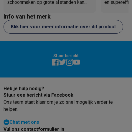
schoonmaken op grote afstanden kan
en supereffic
worden gedaan, in tegenstelling tot mijn
het terugbeta
Info van het merk
oude, die alleen een vochtige doek had.
J7.
Ga ervoor! 💪
Klik hier voor meer informatie over dit product
Stuur bericht
Heb je hulp nodig?
Stuur een bericht via Facebook
Ons team staat klaar om je zo snel mogelijk verder te
helpen.
Chat met ons
Vul ons contactformulier in