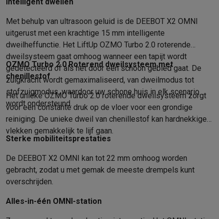
Gaming
Intelligent dweilen
PlayStation
PlayStation 5
PS5 games
PS4 games
Playstation co
Met behulp van ultrasoon geluid is de DEEBOT X2 OMNI
Nintendo
Nintendo Switch 2
Nintendo Switch games
Nintendo Sw
uitgerust met een krachtige 15 mm intelligente
Xbox
Xbox games
Xbox controllers
Xbox headsets
Xbox access
dweilheffunctie. Het LiftUp OZMO Turbo 2.0 roterende
PC gaming
Gaming laptops
Gaming PC
Gaming monitors
Gaming
dweilsysteem gaat omhoog wanneer een tapijt wordt
Gaming setup
Gaming headsets
Gaming microfoons
Gamingstoe
OZMO Turbo 2.0 Roterend dweilsysteem met
gedetecteerd of als het door een schoon gebied gaat. De
Gaming consoles
chenillestof
zuigkracht wordt gemaximaliseerd, van dweilmodus tot
Smart home & devices
stofzuigmodus, waardoor uw schone huis in elk scenario
Het unieke OZMO Turbo 2.0 roterende dweilsysteem zorgt
Smartwatches
Smartwatches
Activity Trackers
Bandjes
Opladers
wordt ondersteund.
voor een constante druk op de vloer voor een grondige
Mobiliteit
Elektrische steps
Dashcams
GPS
Coyote
Elektrische 
reiniging. De unieke dweil van chenillestof kan hardnekkige
Veiligheid & bescherming
Bewakingscamera's
Alarmsystemen
B
vlekken gemakkelijk te lijf gaan.
Contactloos betalen
Betaalterminals
Accessoires SumUp
Sterke mobiliteitsprestaties
Omgeving & comfort
Verlichting
Plug & play zonnepanelen
Voice
De DEEBOT X2 OMNI kan tot 22 mm omhoog worden
Entertainment
Smart TV
Smart speakers
Google TV Streamer
App
gebracht, zodat u met gemak de meeste drempels kunt
Keuken
Slimme koelkasten
Slimme vaatwassers
Slimme espre
overschrijden.
Huishouden & gezondheid
Slimme wasmachines
Slimme droog
Eco producten
Alles-in-één OMNI-station
Ecocheques