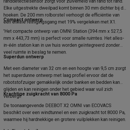
Foto accessoires
Cameratassen
Flitsers & filters
SD-kaarten
Sta
randdetectiesensor zorgt voor zuiverheid van rand tot rand.
Telefonie & smartwatches
Elke uitgestrekte dweilpad komt binnen 30 mm dichter bij de
GSM's
Smartphones
Apple iPhone
Samsung smartphones
GSM’s
hoeken. De 200 mm rolborstel verhoogt de efficiëntie van
Compact ontwerp
Refurbished
Refurbished smartphones
BuyBack
een enkele reinigingsgang met 19% vergeleken met X1.
GSM bescherming
iPhone hoesjes
Samsung hoesjes
Alle hoesj
'Het compacte ontwerp van OMNI Station (394 mm x 527,5
Smartwatches
Smartwatches
Activity Trackers
Bandjes
Opladers
mm x 443,73 mm) is perfect voor smalle ruimtes. Het alles-
GSM opladers
Opladers en kabels
Draadloze opladers
USB-C k
in-één station kan in uw huis worden geïntegreerd zonder
GSM accessoires
AirTags & GPS trackers
Draadloze oortjes
GS
veel ruimte in beslag te nemen.
Superdun ontwerp
Vaste telefoons
Vaste telefoons
Walkie talkies
Babyfoons
Computers & tablets
Met een diameter van 32 cm en een hoogte van 9,5 cm zorgt
Computers
Laptops
Gaming laptops
Apple MacBook
Windows la
het superdunne ontwerp met laag profiel ervoor dat de
Randapparatuur IT
Muizen
Toetsenborden
Webcams
PC speaker
robotstofzuiger gemakkelijk onder banken en bedden kan
Tablets & e-readers
Tablets
Apple iPad
Samsung Galaxy Tab
Tab
glijden en kan reinigen onder het gebied waar vuil zich
Krachtige zuigkracht van 8000 Pa
Printen
Printers
Inktpatronen & papier
Cricut
verbergt.
Netwerk & wifi
Routers & access points
Powerline & Wi-Fi adap
De toonaangevende DEEBOT X2 OMNI van ECOVACS
Geheugen & opslag
Externe harde schijven
SSD
USB-sticks
SD-k
beschikt over een windtunnel en een zuigkracht tot 8000 Pa,
Software
Windows & Microsoft Office
Anti-Virus
Overige softwa
waarmee hij hardnekkige en grotere vuilplekken kan reinigen.
Toebehoren IT
Opladers & kabels
Tassen & sleeves
Steunen
Mu