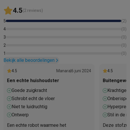
huishoudster.
4.5
(2 reviews)
5
(
2
)
4
(
0
)
3
(
0
)
2
(
0
)
1
(
0
)
Bekijk alle beoordelingen
4.5
Manara
|
6 juni 2024
4.5
Een echte huishoudster
Buitengewo
Goede zuigkracht
Krachtige 
Schrobt echt de vloer
Onberispel
Niet te luidruchtig
Hyperprec
Ontwerp
Stil in de
Een echte robot waarmee het
Deze stofzuig