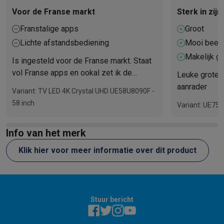
Voor de Franse markt
Sterk in zij
Franstalige apps
Groot
Lichte afstandsbediening
Mooi beel
Makelijk g
Is ingesteld voor de Franse markt. Staat
vol Franse apps en ookal zet ik de
Leuke grote t
instellingen in het nederlands, komen hier
aanrader
Variant: TV LED 4K Crystal UHD UE58U8090F -
en daar toch franse instructies. De
58 inch
Variant: UE7
afstandbedienings ziet er uit alsof die
heel snel kapot zal gaan (heel licht en
Info van het merk
gevoelige knoppen)
Klik hier voor meer informatie over dit product
Stuur bericht