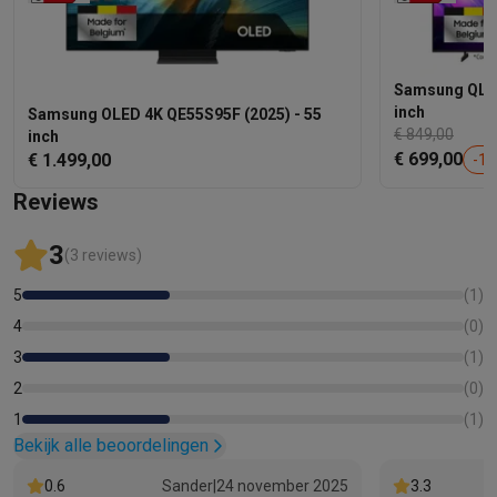
Samsung QLED
inch
Samsung OLED 4K QE55S95F (2025) - 55
€ 849,00
inch
€ 699,00
€ 1.499,00
-
18
Reviews
3
(3 reviews)
5
(
1
)
4
(
0
)
3
(
1
)
2
(
0
)
1
(
1
)
Bekijk alle beoordelingen
0.6
Sander
|
24 november 2025
3.3