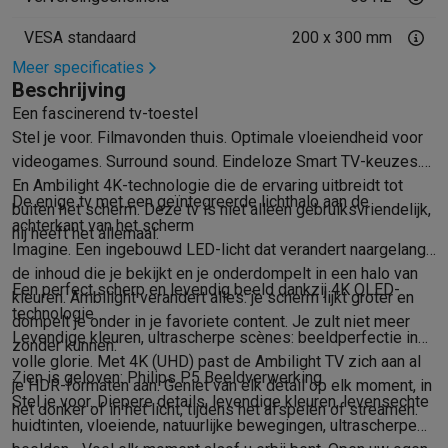
Info ecocheques
Alle eco producten
Alle eco promoties
Refurbished
VESA standaard
200 x 300 mm
Refurbished smartphones
Refurbished tablets
Refurbished lap
Meer specificaties
Huishouden
Beschrijving
Wasmachines met ecocheques
Droogkasten met ecocheques
Een fascinerend tv-toestel
Kleine keukentoestellen
Stel je voor. Filmavonden thuis. Optimale vloeiendheid voor
Kleine keukentoestellen met ecocheques
Koffiemachines met
videogames. Surround sound. Eindeloze Smart TV-keuzes.
Grote keukentoestellen
En Ambilight 4K-technologie die de ervaring uitbreidt tot
Vaatwassers met ecocheques
Koelkasten met ecocheques
Die
De enige tv met een geïntegreerde lichthalo aan de
buiten het scherm. Deze tv is niet alleen gebruiksvriendelijk,
Airco
achterkant van het scherm
hij heeft het allemaal.
Airco's met ecocheques
Imagine. Een ingebouwd LED-licht dat verandert naargelang
TV & audio
de inhoud die je bekijkt en je onderdompelt in een halo van
Een perfect scherp en levendig beeld dankzij 4K QLED-
TV met ecocheques
Bluetooth speakers met ecocheques
Kopt
kleuren. Ambilight verandert alles: je scherm lijkt groter en
technologie
Multimedia & telefonie
dompelt je onder in je favoriete content. Je zult niet meer
Levendige kleuren, ultrascherpe scènes: beeldperfectie in
zonder kunnen.
Smartphones met ecocheques
Tablets met ecocheques
Laptop
volle glorie. Met 4K (UHD) past de Ambilight TV zich aan al
Transport
Zien is geloven: Philips P5 Beeldverwerking
je HDR-formaten aan. Geniet van elk detail op elk moment, in
Elektrische steps met ecocheques
Stel je voor. Diepere details, levendige kleuren, levensechte
het donker of in het licht, tijdens het afspelen of streamen.
Eco initiatieven
huidtinten, vloeiende, natuurlijke bewegingen, ultrascherpe
Impact
Energie besparen
Recycleer je oud elektro