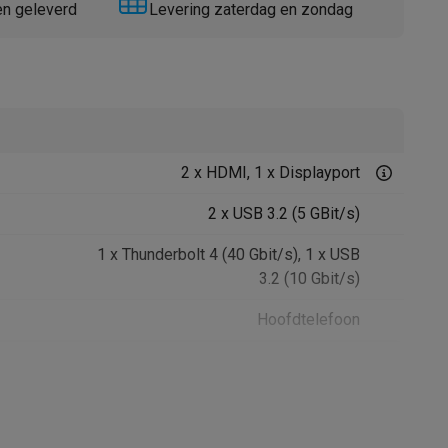
en geleverd
Levering zaterdag en zondag
2 x HDMI, 1 x Displayport
Thermometers
Accessoires
2 x USB 3.2 (5 GBit/s)
1 x Thunderbolt 4 (40 Gbit/s), 1 x USB
3.2 (10 Gbit/s)
Hoofdtelefoon
41008486
LG