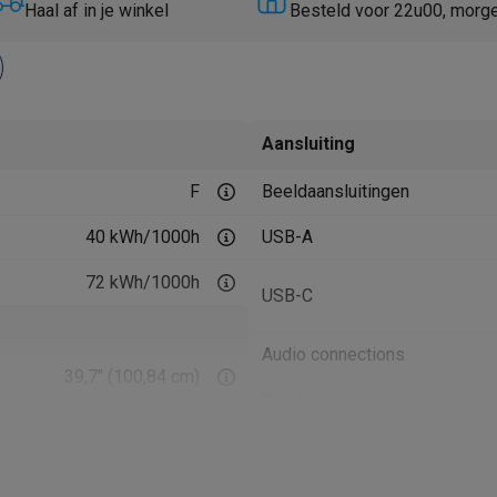
Huisdierverzorging
GPS trackers dieren
Haal af in je winkel
Besteld voor 22u00, morg
tels
Multistylers
Krulspelden
terflossers
groomers
Tondeuses
Scheerkoppen
Accessoires
Aansluiting
etverzorging
Accessoires
F
Beeldaansluitingen
massage
Massage guns
rostimulatie apparaten
Bloedcirculatie apparaten
Infraroodlampen
40 kWh/1000h
USB-A
sols
Luchtbevochtigers
72 kWh/1000h
USB-C
g TV
TCL TV
TV steunen
Beamers
diastreamers
DVD & Blu-Ray spelers
Audio connections
efoons
Oortjes
Draadloze oortjes
Sportoortjes
39,7" (100,84 cm)
ty speakers
Product informatie
s
5K2K (5120 x 2160 px)
Krëfel code
IPS
pelers
Audio accessoires
Merk