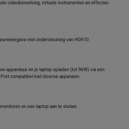
oals videobewerking, virtuele instrumenten en effecten
8806087974836
40WP95CP-W.AEU
alaxy Fold8
kleurweergave met ondersteuning van HDR10.
alaxy Flip8 & Fold8 (Ultra) hoesjes
n apparatuur en je laptop opladen (tot 96W) via een
ayPort compatibel met diverse apparaten.
lers
onitoren en een laptop aan te sluiten.