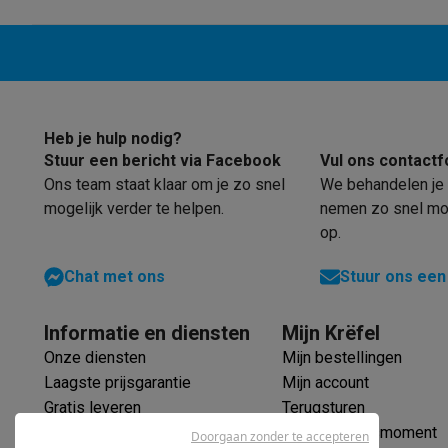
Ecocheques
via dezelfd
Info ecocheques
Alle eco producten
Alle eco promoties
door het el
Refurbished
vond hier 
Refurbished smartphones
Refurbished tablets
Refurbished
zonder verl
Huishouden
weliswaar 
Wasmachines met ecocheques
Droogkasten met ecoche
gebogen), 
Heb je hulp nodig?
Kleine keukentoestellen
dat dezelfd
Stuur een bericht via Facebook
Vul ons contactf
Kleine keukentoestellen met ecocheques
Koffiemachines
op een 32-i
Ons team staat klaar om je zo snel
We behandelen je 
Grote keukentoestellen
jammer dat
mogelijk verder te helpen.
nemen zo snel mog
cd/m² is, 
Vaatwassers met ecocheques
Koelkasten met ecocheque
op.
Airco
omgevingsli
Chat met ons
Stuur ons een
gameomgevi
Airco's met ecocheques
450 cd/m².
TV & audio
TV met ecocheques
Bluetooth speakers met ecocheques
Informatie en diensten
Mijn Krëfel
Multimedia & telefonie
Onze diensten
Mijn bestellingen
Smartphones met ecocheques
Tablets met ecocheques
La
Laagste prijsgarantie
Mijn account
Transport
Gratis leveren
Terugsturen
Elektrische steps met ecocheques
Verlengde garantie
Mijn leveringsmoment
Doorgaan zonder te accepteren