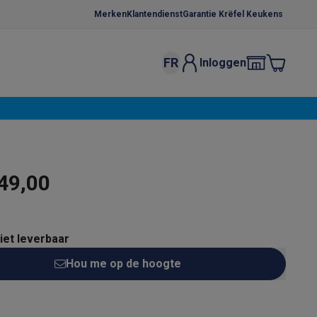
Merken
Klantendienst
Garantie Krëfel Keukens
FR
Inloggen
kels
Droogrekken
s
 microgolfovens
Inbouw wasmachines
ten
49,00
niet leverbaar
Hou me op de hoogte
o
Koffiezetapparaten
Koffie, capsules & pads
Accessoires