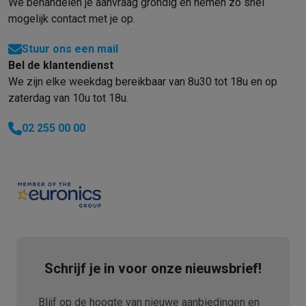
Info ecocheques
Alle eco producten
Alle eco promoties
We behandelen je aanvraag grondig en nemen zo snel
Refurbished
mogelijk contact met je op.
Refurbished smartphones
Refurbished tablets
Refurbished lap
Stuur ons een mail
Huishouden
Bel de klantendienst
Wasmachines met ecocheques
Droogkasten met ecocheques
We zijn elke weekdag bereikbaar van 8u30 tot 18u en op
Kleine keukentoestellen
zaterdag van 10u tot 18u.
Kleine keukentoestellen met ecocheques
Koffiemachines met
Grote keukentoestellen
02 255 00 00
Vaatwassers met ecocheques
Koelkasten met ecocheques
Die
Airco
Airco's met ecocheques
TV & audio
TV met ecocheques
Bluetooth speakers met ecocheques
Kopt
Multimedia & telefonie
Smartphones met ecocheques
Tablets met ecocheques
Laptop
Transport
Schrijf je in voor onze nieuwsbrief!
Elektrische steps met ecocheques
Eco initiatieven
Blijf op de hoogte van nieuwe aanbiedingen en
Impact
Energie besparen
Recycleer je oud elektro