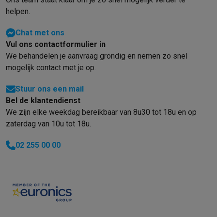
Refurbished
helpen.
Refurbished smartphones
Refurbished tablets
Refurbished lap
Huishouden
Chat met ons
Wasmachines met ecocheques
Droogkasten met ecocheques
Vul ons contactformulier in
Kleine keukentoestellen
We behandelen je aanvraag grondig en nemen zo snel
Kleine keukentoestellen met ecocheques
Koffiemachines met
mogelijk contact met je op.
Grote keukentoestellen
Vaatwassers met ecocheques
Koelkasten met ecocheques
Die
Stuur ons een mail
Airco
Bel de klantendienst
Airco's met ecocheques
We zijn elke weekdag bereikbaar van 8u30 tot 18u en op
TV & audio
zaterdag van 10u tot 18u.
TV met ecocheques
Bluetooth speakers met ecocheques
Kopt
Multimedia & telefonie
02 255 00 00
Smartphones met ecocheques
Tablets met ecocheques
Laptop
Transport
Elektrische steps met ecocheques
Eco initiatieven
Impact
Energie besparen
Recycleer je oud elektro
Info & acties