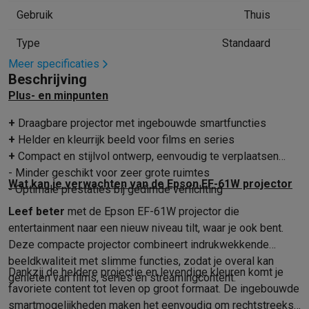
Gebruik
Thuis
Mondhygiëne
Elektrische tandenborstels
Opzetborstels
Waterf
Scheren
Elektrische scheerapparaten
Baardtrimmers
Multigroo
Type
Standaard
Lichaamsontharing
IPL ontharing
Epilators
Ladyshaves
Meer specificaties
Beauty
Gelaatsverzorging
LED Maskers
Spiegels
Hand & voetve
Beschrijving
Massage
Voetmassage
Massagestoelen
Nek & schoudermass
Plus- en minpunten
Gezondheid
Personenweegschalen
Bloeddrukmeters
Elektrosti
Voor de baby
Babyfoons
Borstkolven
Flessenwarmers
Aerosols
+
Draagbare projector met ingebouwde smartfuncties
TV, audio & foto
+
Helder en kleurrijk beeld voor films en series
TV & beamers
TV
TV's met soundbar
2026 TV
LG TV
Samsung TV
+
Compact en stijlvol ontwerp, eenvoudig te verplaatsen
Randapparatuur TV
Soundbars
Home cinema
Versterkers
Medias
- Minder geschikt voor zeer grote ruimtes
Wat kan je verwachten van de Epson EF-61W projector
Hoofdtelefoons & oortjes
Koptelefoons
Draadloze koptelefoo
- Optimale prestaties bij gedimde verlichting
Speakers
Speakers
Bluetooth speakers
Smart speakers
Party s
Leef beter
met de Epson EF-61W projector die
Muziek in huis
Radio's & wekkers
Platenspelers
Hifi-ketens
entertainment naar een nieuw niveau tilt, waar je ook bent.
Navigatie
Dashcams
GPS
Coyote
GPS accessoires
Deze compacte projector combineert indrukwekkende
TV & audio accessoires
Steunen
Kabels
Draagbare mediaspele
beeldkwaliteit met slimme functies, zodat je overal kan
Dankzij de heldere projectie en levendige kleuren komt je
Fototoestellen
Digitale camera's
Instant camera's
Canon camera'
genieten van films, series en streamingcontent.
favoriete content tot leven op groot formaat. De ingebouwde
Video
GoPro
Action cams
Drones
Camcorder
smartmogelijkheden maken het eenvoudig om rechtstreeks