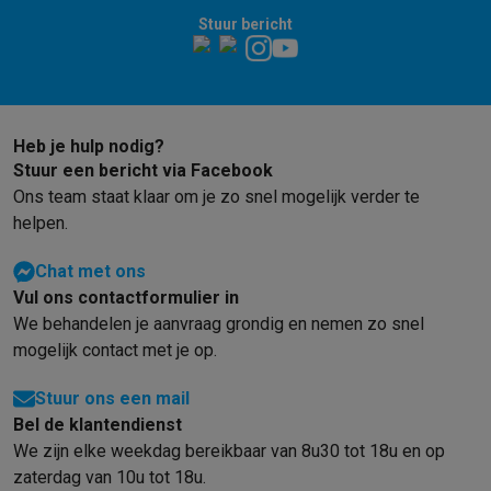
Info ecocheques
Alle eco producten
Alle eco promoties
Stuur bericht
Refurbished
Refurbished smartphones
Refurbished tablets
Refurbished lap
Huishouden
Wasmachines met ecocheques
Droogkasten met ecocheques
Kleine keukentoestellen
Heb je hulp nodig?
Kleine keukentoestellen met ecocheques
Koffiemachines met
Stuur een bericht via Facebook
Grote keukentoestellen
Ons team staat klaar om je zo snel mogelijk verder te
Vaatwassers met ecocheques
Koelkasten met ecocheques
Die
helpen.
Airco
Chat met ons
Airco's met ecocheques
TV & audio
Vul ons contactformulier in
We behandelen je aanvraag grondig en nemen zo snel
TV met ecocheques
Bluetooth speakers met ecocheques
Kopt
mogelijk contact met je op.
Multimedia & telefonie
Smartphones met ecocheques
Tablets met ecocheques
Laptop
Stuur ons een mail
Transport
Bel de klantendienst
Elektrische steps met ecocheques
We zijn elke weekdag bereikbaar van 8u30 tot 18u en op
Eco initiatieven
zaterdag van 10u tot 18u.
Impact
Energie besparen
Recycleer je oud elektro