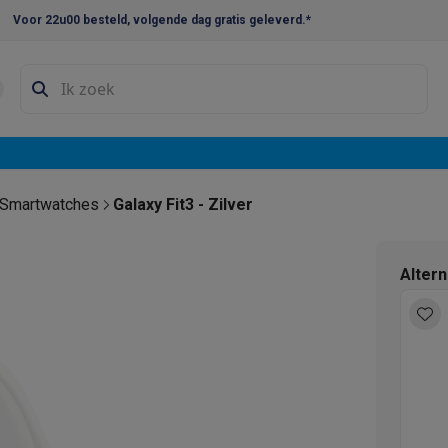
Voor 22u00 besteld, volgende dag gratis geleverd.*
en droogkast sets
Was-droogcombinaties
Tussenkaders en sok
e vaatwassers
e koelkasten
Amerikaanse koelkasten
Wijnkoelkasten
Diepvriezer
w koelkasten
Inbouw diepvriezers
Inbouw wijnkoelkasten
Inbouw
Smartwatches
Galaxy Fit3 - Zilver
kplaten
Gas kookplaten
Kookplaten met afzuiging
Pannen
Kookpot
Alter
izen
Gasfornuizen
iemachines
ressomachines
Capsule- & padsmachines
Nespresso
Dolce Gust
machines
Juicers
Eierkokers
Yoghurtmachines
Accessoires
 monsieur machines
Accessoires