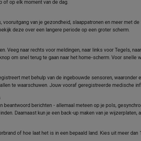
aap of op elk moment van de dag.
es, vooruitgang van je gezondheid, slaappatronen en meer met de
 laptops
BuyBack
ekijk deze over een langere periode op een groter scherm.
1.6 inch
ques
Stofzuigers met ecocheques
Strijkijzers met ecocheques
Ste
en. Veeg naar rechts voor meldingen, naar links voor Tegels, naa
AMOLED
 met ecocheques
Bruiswatertoestellen met ecocheques
Waterfilt
op om snel terug te gaan naar het home-scherm. Voor snelle 
s
Diepvriezers met ecocheques
Ovens met ecocheques
Fornuiz
al registreert met behulp van de ingebouwde sensoren, waaronder 
llen te waarschuwen. Jouw vooraf geregistreerde medische inf
256x402 px
s
Koptelefoons met ecocheques
Oortjes met ecocheques
Platensp
 en beantwoord berichten - allemaal meteen op je pols, gesynchr
 vinden. Daarnaast kun je een back-up maken van je wijzerplaten, 
ptops met ecocheques
Monitors met ecocheques
Powerbanks m
rand of hoe laat het is in een bepaald land. Kies uit meer dan 100