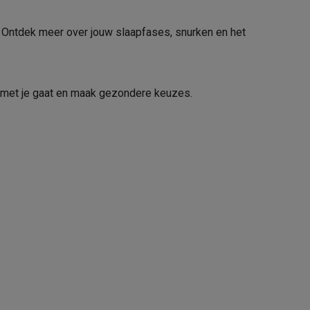
Aluminium
ij. Ontdek meer over jouw slaapfases, snurken en het
tion accessoires
 accessoires
het met je gaat en maak gezondere keuzes.
Racing
Smartphone gaming controllers
Accessoires
51006580
s & GPS trackers
Samsung
8806095369488
R390NZSAEUB
.
 personenweegschalen
Slimme elektrische tandenborstels
Babyf