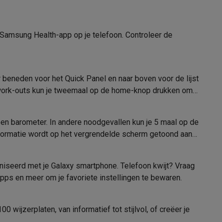
 Samsung Health-app op je telefoon. Controleer de
elstofzuigers met ecocheques
Sledestofzuigers met ecochequ
r beneden voor het Quick Panel en naar boven voor de lijst
erkannen
Keukenaccessoires met ecocheques
work-outs kun je tweemaal op de home-knop drukken om
en met ecocheques
Dampkappen met ecocheques
Kookplaten me
een barometer. In andere noodgevallen kun je 5 maal op de
ormatie wordt op het vergrendelde scherm getoond aan
elers met ecocheques
oniseerd met je Galaxy smartphone. Telefoon kwijt? Vraag
apps en meer om je favoriete instellingen te bewaren.
et ecocheques
Inkt en papier met ecocheques
 wijzerplaten, van informatief tot stijlvol, of creëer je