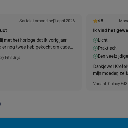
Sartelet amandine
|
1 april 2026
4.8
Mand
uct
Ik vind het gewe
ij met het horloge dat ik vorig jaar
Licht
 ik er nog twee heb gekocht om cadeau
Praktisch
Een veelzijdige
xy Fit3 Grijs
Dankjewel Krefel
mijn moeder, ze is
Variant: Galaxy Fit3