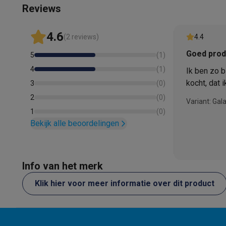
Reviews
4.6
(2 reviews)
4.4
Goed prod
5
(
1
)
4
(
1
)
Ik ben zo bl
kocht, dat
3
(
0
)
te geven.
2
(
0
)
Variant: Gala
1
(
0
)
Bekijk alle beoordelingen
Info van het merk
Klik hier voor meer informatie over dit product