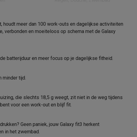
den
Regen, Douche, Zwembad
5ATM, IP68
t, houdt meer dan 100 work-outs en dagelijkse activiteiten
50 m
oogte, verbonden en moeiteloos op schema met de Galaxy
alaxy Fold8
alaxy Flip8 & Fold8 (Ultra) hoesjes
 batterijduur en meer focus op je dagelijkse fitheid.
RTOS
 minder tijd.
Wit
zing, die slechts 18,5 g weegt, zit niet in de weg tijdens
lers
Zilver
ent voor een work-out en blijf fit.
40 mm
rukken? Geen paniek, jouw Galaxy fit3 herkent
<= 40 mm
men in het zwembad.