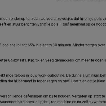
Gebruik in natte omstandighe
era's
Nikon camera's
Lenzen
Waterbestendigheid
en
Statieven & tripods
Action cam accessoires
mee zonder op te laden. Je voelt nauwelijks dat hij om je pols zi
Waterbestendig tot (m)
 heeft en stuur berichten vanaf je pols – blijf helemaal op de h
SM’s met toetsen
Refurbished smartphones
iPhone 17
Samsung G
Ongelukdetectie
hoesjes
Screenprotectors
iPhone 17 Hoesjes
Galaxy S26 hoesjes
G
Technische specificaties
ders
d snel bij tot 65% in slechts 30 minuten. Minder zorgen over de
-C kabels
Lightning kabels
Powerbanks
Besturingssysteem
es
GSM houders auto
Micro SD-kaarten
Overige accessoires
Ontwerp
et je Galaxy Fit3. Kijk, tik en veeg gemakkelijk om meer te doen in
Kleur polsband
s laptops
Copilot+ pc
Chromebooks
Monitors
Desktops
it3 moeiteloos in jouw work-outroutine. De dunne aluminium behui
akers
PC headsets
Microfoons
Docking stations
Externe DVD spe
Kleur behuizing
 dat hij bestand is tegen regen en stof. Laat zien dat je klaar b
da, Oproepen, SMS, Weer
b
Tablethoezen
E-readers
Accessoires
Afmetingen behuizing (mm)
 adapters
Mesh Wi-Fi
Switches
Netwerkkabels
schillende oefeningen om bij te houden. Vergeten op start te d
Grootte behuizing
, waaronder hardlopen, elliptical, roeimachine en nu zelfs zwem
SD-kaarten
CD's & DVD's