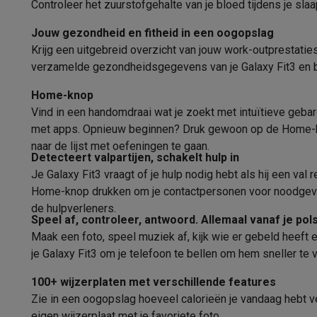
Controleer het zuurstofgehalte van je bloed tijdens je sl
Ecocheques
Info ecocheques
Alle eco producten
Alle eco promoties
Barometer
Jouw gezondheid en fitheid in een oogopslag
Refurbished
Krijg een uitgebreid overzicht van jouw work-outprestati
Scherm
Refurbished smartphones
Refurbished tablets
Refurbished
verzamelde gezondheidsgegevens van je Galaxy Fit3 en b
Huishouden
Grootte (inch)
Wasmachines met ecocheques
Droogkasten met ecoche
Home-knop
Kleine keukentoestellen
Vind in een handomdraai wat je zoekt met intuïtieve gebar
Type
Kleine keukentoestellen met ecocheques
Koffiemachines
met apps. Opnieuw beginnen? Druk gewoon op de Home-kn
Kleurenscherm
Grote keukentoestellen
naar de lijst met oefeningen te gaan.
Detecteert valpartijen, schakelt hulp in
Vaatwassers met ecocheques
Koelkasten met ecocheque
Wijzerplaat aanpasbaar
Je Galaxy Fit3 vraagt of je hulp nodig hebt als hij een v
Airco
Home-knop drukken om je contactpersonen voor noodgeva
Airco's met ecocheques
Resolutie (px)
de hulpverleners.
TV & audio
Speel af, controleer, antwoord. Allemaal vanaf je pol
Touchscreen
TV met ecocheques
Bluetooth speakers met ecocheques
Maak een foto, speel muziek af, kijk wie er gebeld heeft
Multimedia & telefonie
je Galaxy Fit3 om je telefoon te bellen om hem sneller te
Roterende bezel
Smartphones met ecocheques
Tablets met ecocheques
La
100+ wijzerplaten met verschillende features
Transport
Zie in een oogopslag hoeveel calorieën je vandaag hebt verb
Elektrische steps met ecocheques
eigen wijzerplaat met je favoriete foto.