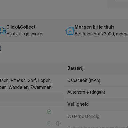
Huisdierverzorging
GPS trackers dieren
tels
Multistylers
Krulspelden
terflossers
Click&Collect
Morgen bij je thuis
groomers
Tondeuses
Scheerkoppen
Accessoires
Haal af in je winkel
Besteld voor 22u00, morg
etverzorging
Accessoires
massage
Massage guns
rostimulatie apparaten
Bloedcirculatie apparaten
Infraroodlampen
sols
Luchtbevochtigers
Batterij
g TV
TCL TV
TV steunen
Beamers
tsen, Fitness, Golf, Lopen,
Capaciteit (mAh)
diastreamers
DVD & Blu-Ray spelers
pen, Wandelen, Zwemmen
Autonomie (dagen)
efoons
Oortjes
Draadloze oortjes
Sportoortjes
ty speakers
Veiligheid
s
Waterbestendig
pelers
Audio accessoires