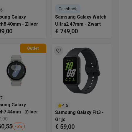
Cashback
.6
sung Galaxy
Samsung Galaxy Watch
h8 40mm - Zilver
Ultra2 47mm - Zwart
99,00
€ 749,00
Outlet
akken
Accessoires
.7
sung Galaxy
4.6
h7 44mm - Zilver
Samsung Galaxy Fit3 -
9,00
Grijs
60,55
kels
Droogrekken
€ 59,00
-
5
%