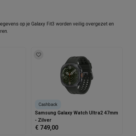
egevens op je Galaxy Fit3 worden veilig overgezet en
ren.
teKt
Cashback
ires
s
Samsung Galaxy Watch Ultra2 47mm
S
- Zilver
€ 749,00
€