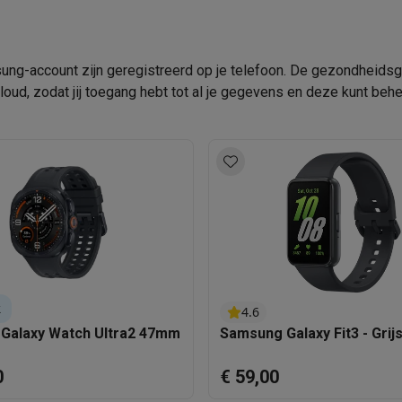
klein elektro
Solden op multimedia
Solden op TV & audio
ung-account zijn geregistreerd op je telefoon. De gezondheidsg
Black Friday
d, zodat jij toegang hebt tot al je gegevens en deze kunt behe
lijke winkelbeleving
Niet tevreden, geld terug
ie
TV installatie
etaling
Alma: betaal in 2 of 3 keer
Klarna: betaal binnen 30 dagen
everingsuur
Zakelijke klanten
ProteKt: verzeker je toestel
Swap Pro
 kookplaat past bij jouw keuken?
Meer...
..
ituatie
Hoofdtelefoon of oortjes?
Meer...
 je een elektrische step?
Hoe kies je een drone ?
k
4.6
 groot elektro
Outlet klein elektro
Outlet TV & audio
Outlet accesso
Galaxy Watch Ultra2 47mm
Samsung Galaxy Fit3 - Grij
0
€ 59,00