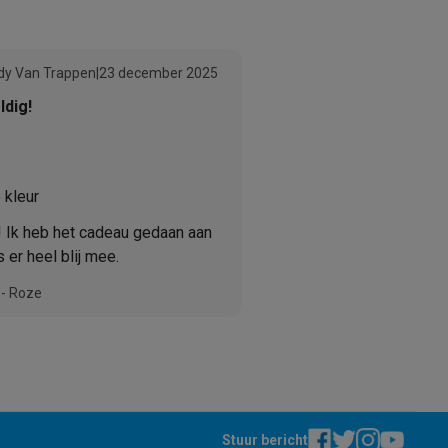
y Van Trappen
|
23 december 2025
ldig!
 kleur
! Ik heb het cadeau gedaan aan
 er heel blij mee.
 - Roze
Stuur bericht