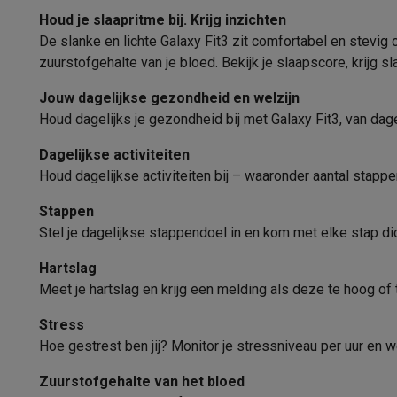
Software
Windows & Microsoft Office
Anti-Virus
Overige s
Houd je slaapritme bij. Krijg inzichten
Muziekbediening
Toebehoren IT
Opladers & kabels
Tassen & sleeves
Steune
De slanke en lichte Galaxy Fit3 zit comfortabel en stevig 
Gaming
zuurstofgehalte van je bloed. Bekijk je slaapscore, krijg s
Stopwatch
PlayStation
PlayStation 5
PS5 games
PS4 games
Playstati
Nintendo
Nintendo Switch 2
Nintendo Switch games
Ninten
Jouw dagelijkse gezondheid en welzijn
Wekker
Xbox
Xbox games
Xbox controllers
Xbox headsets
Xbox ac
Houd dagelijks je gezondheid bij met Galaxy Fit3, van dage
Timer
PC gaming
Gaming laptops
Gaming PC
Gaming monitors
Gam
Dagelijkse activiteiten
Gaming setup
Gaming headsets
Gaming microfoons
Gaming
Telefoon of smartwatch vinden
Houd dagelijkse activiteiten bij – waaronder aantal stapp
Smart home & devices
Smartwatches
Smartwatches
Activity Trackers
Bandjes
Opla
Betalen met watch
Stappen
Mobiliteit
Elektrische steps
Dashcams
GPS
Coyote
Elektris
Stel je dagelijkse stappendoel in en kom met elke stap dic
Afstandsbediener voor foto's
Veiligheid & bescherming
Bewakingscamera's
Alarmsyste
Hartslag
Contactloos betalen
Betaalterminals
Accessoires SumUp
Sensoren
Meet je hartslag en krijg een melding als deze te hoog of t
Omgeving & comfort
Verlichting
Plug & play zonnepanelen
Entertainment
Smart TV
Smart speakers
Google TV Streame
Hartslagmeter
Stress
Keuken
Slimme koelkasten
Slimme vaatwassers
Slimme e
Hoe gestrest ben jij? Monitor je stressniveau per uur e
Hoogtemeter
Huishouden & gezondheid
Slimme wasmachines
Slimme d
Zuurstofgehalte van het bloed
Eco producten
Gyroscoop