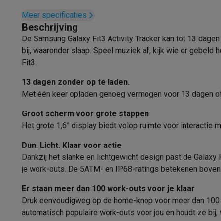
Fototoestellen
Digitale camera's
Instant camera's
Canon cam
Slaapanalyse
Meer specificaties
Video
GoPro
Action cams
Drones
Camcorder
Beschrijving
Foto accessoires
Cameratassen
Flitsers & filters
SD-kaart
Stappenteller
De Samsung Galaxy Fit3 Activity Tracker kan tot 13 dagen 
Telefonie & smartwatches
bij, waaronder slaap. Speel muziek af, kijk wie er gebeld
GSM's
Smartphones
Apple iPhone
Samsung smartphones
G
Calorieënteller
Fit3.
Refurbished
Refurbished smartphones
BuyBack
Stressmeter
GSM bescherming
iPhone hoesjes
Samsung hoesjes
Alle 
13 dagen zonder op te laden.
Smartwatches
Smartwatches
Activity Trackers
Bandjes
Opla
Zwemgegevens
Met één keer opladen genoeg vermogen voor 13 dagen of laa
GSM opladers
Opladers en kabels
Draadloze opladers
USB
ECG-scan maken
Groot scherm voor grote stappen
GSM accessoires
AirTags & GPS trackers
Draadloze oortj
Het grote 1,6” display biedt volop ruimte voor interactie m
Vaste telefoons
Vaste telefoons
Walkie talkies
Babyfoons
Functionaliteiten
Computers & tablets
Dun. Licht. Klaar voor actie
Computers
Laptops
Gaming laptops
Apple MacBook
Window
Smartphonemeldingen
Dankzij het slanke en lichtgewicht design past de Galaxy F
Randapparatuur IT
Muizen
Toetsenborden
Webcams
PC spe
je work-outs. De 5ATM- en IP68-ratings betekenen bovendien
Type smartphonemeldingen
Agen
Tablets & e-readers
Tablets
Apple iPad
Samsung Galaxy Ta
Printen
Printers
Inktpatronen & papier
Cricut
Er staan meer dan 100 work-outs voor je klaar
Noodoproepen
Netwerk & wifi
Routers & access points
Powerline & Wi-Fi
Druk eenvoudigweg op de home-knop voor meer dan 100 ver
automatisch populaire work-outs voor jou en houdt ze bij
Geheugen & opslag
Externe harde schijven
SSD
USB-sticks
SMS'jes beantwoorden