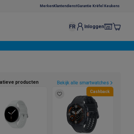
Merken
Klantendienst
Garantie Krëfel Keukens
FR
Inloggen
kels
Droogrekken
s
 microgolfovens
Inbouw wasmachines
ten
natieve producten
Bekijk alle smartwatches
Cashback
o
Koffiezetapparaten
Koffie, capsules & pads
Accessoires