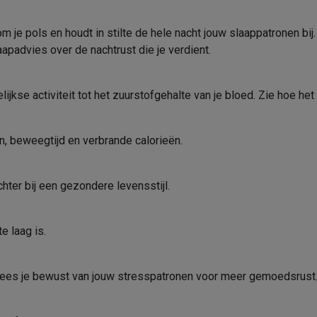
oftware
Materiaal behuizing
n
Muismatten
Overige accessoires
om je pols en houdt in stilte de hele nacht jouw slaappatronen b
In de verpakking
laapadvies over de nachtrust die je verdient.
on controllers
Playstation headsets
Playstation VR-brillen
Playsta
Oplaadkabel
do Switch controllers
Nintendo Switch headsets
Nintendo Switch
cessoires
lijkse activiteit tot het zuurstofgehalte van je bloed. Zie hoe 
Polsbandje
ing muizen
Gaming toetsenborden
PC gaming controllers
Handleiding
stoelen
Gaming desks
Gaming TV
Gaming monitors
VR brillen
Sim 
en, beweegtijd en verbrande calorieën.
Product informatie
ders
che steps accessoires
GPS accessoires
Krëfel code
hter bij een gezondere levensstijl.
men
Bewegingsdetectoren
Slimme deurbellen
Rookmelders
AirTag
Merk
e laag is.
Voice assistant
Weerstations
EAN
r
Apple TV
Batterijen & opladers
Stekkers & adapters
spressomachines
Slimme ovens
Slimme keukenrobots
Verkoperscode
n wees je bewust van jouw stresspatronen voor meer gemoedsrust
roogkasten
Slimme luchtbehandeling
Slimme stofzuigers
Slimme