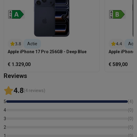
3.8
4.4
Actie
Acti
Apple iPhone 17 Pro 256GB - Deep Blue
Apple iPhone 
€ 1.329,00
€ 589,00
Reviews
4.8
(4 reviews)
5
(
4
)
4
(
0
)
3
(
0
)
2
(
0
)
1
(
0
)