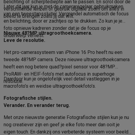
belichting of scherpte­diepte aan te passen. En scrol door de
Solden
Alle soldendeals
Solden op groot elektro
Solden op klein
Later dit jaar kun je met de camera­regelaar gebruik­maken
verschillende lenzen of gebruik digitale zoom om alles in
Acties
Deals van het moment
Promoties
Cashbacks
Solden
Black
van een tweestaps­sluiter. Vergrendel automatisch de focus
beeld te brengen zoals jij dat wilt.
en belichting, door er zachtjes op te drukken. Zo kun je je
Daarom Krëfel
Gratis levering
Laagste prijsgarantie
Persoonlijke
foto opnieuw kadreren zonder dat je de focus op je
Installatie aan huis
Groot elektro installatie
Inbouw installatie
TV 
Nieuwe 48?MP ultragroothoek­camera.
onderwerp verliest.
Betalingsmogelijkheden
Gift card
Ecocheques
Kopen op afbetal
Leve de resolutie.
Klantenservice
Herstelling van je toestel
Controleer jouw leveri
Groot elektro & inbouw
Vind jouw ideale wasmachine
Welke kook
Het pro-camera­systeem van iPhone 16 Pro heeft nu een
Klein elektro
Beauty & gezondheid
Huishouden
Keuken
Meer...
tweede 48?MP camera. Deze nieuwe ultragroothoekcamera
Beeld & Geluid
Kies jouw ideale TV
Een speaker voor elke situa
heeft een nog betere quad?pixel sensor voor 48?MP
Sport & Ontspanning
Hoe kies je een smartwatch?
Hoe kies je 
ProRAW- en HEIF-foto’s met autofocus in superhoge
Daardoor kun je ongelofelijk veel detail vastleggen in je
resolutie.
Outlet
macrofoto’s en weidse ultra­groothoek­foto’s.
Outlet
Alle outlet deals
Outlet multimedia & telefonie
Outlet groo
Fotografische stijlen.
Verander. En verander terug.
Met onze nieuwste generatie Fotografische stijlen kun je nu
nog creatiever zijn en geef je elke foto meer dan ooit je
eigen touch. En dankzij ons verbeterde systeem voor beeld­