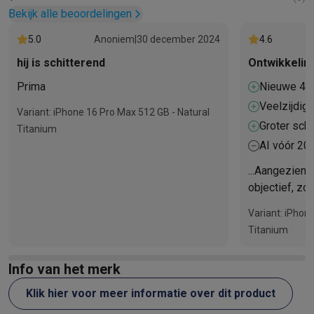
Bekijk alle beoordelingen
5.0
Anoniem
|
30 december 2024
4.6
hij is schitterend
Ontwikkelin
Prima
Nieuwe 48
groothoekf
Veelzijdig
Variant: iPhone 16 Pro Max 512 GB - Natural
het maken 
Groter sch
Titanium
tot de cam
AI vóór 20
...Aangezien h
objectief, zo
evolutie van 
Variant: iPhon
revolutie...d
Titanium
plaatsvinden..
Info van het merk
Klik hier voor meer informatie over dit product