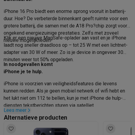
iPhone 16 Pro biedt een enorme sprong vooruit in batterij­
duur. Hoe? De verbeterde binnen­kant geeft ruimte voor een
grotere batterij, die samen met de A18 Pro?chip zorgt voor
ongekend energie­zuinige prestaties. Zelfs met zoveel
Klik er een nieuwe MagSafe-oplader aan vast en je iPhone
nieuwe mogelijkheden.
laadt nog sneller draadloos op – tot 25 W met een lichtnet­
adapter van 30 W of meer. Zo is je device in ongeveer 30
minuten weer tot 50% opgeladen.
In nood­gevallen komt
iPhone je te hulp.
iPhone is voorzien van veiligheids­features die levens
kunnen redden. Als je geen mobiel netwerk of wifi hebt en
het lukt niet om 112 te bellen, kun je met iPhone de hulp­
diensten tekst­berichten sturen via satelliet.
Lees meer
Alternatieve producten