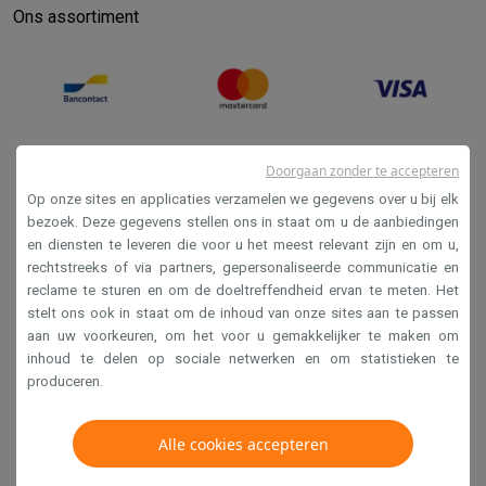
Ons assortiment
Doorgaan zonder te accepteren
Op onze sites en applicaties verzamelen we gegevens over u bij elk
bezoek. Deze gegevens stellen ons in staat om u de aanbiedingen
en diensten te leveren die voor u het meest relevant zijn en om u,
Verkoopsvoorwaarden
rechtstreeks of via partners, gepersonaliseerde communicatie en
reclame te sturen en om de doeltreffendheid ervan te meten. Het
Privacy
stelt ons ook in staat om de inhoud van onze sites aan te passen
Disclaimer
aan uw voorkeuren, om het voor u gemakkelijker te maken om
inhoud te delen op sociale netwerken en om statistieken te
Cookies
produceren.
Krëfel NV - Steenstraat 44 - Industriezone 4 "T Sas",
Alle cookies accepteren
1851 Humbeek, België