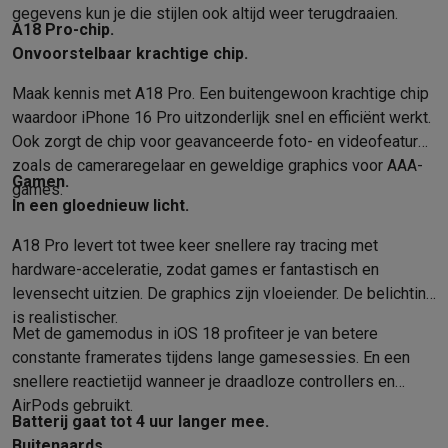
gegevens kun je die stijlen ook altijd weer terugdraaien.
A18 Pro-chip.
Onvoorstelbaar krachtige chip.
Maak kennis met A18 Pro. Een buiten­gewoon krachtige chip
waardoor iPhone 16 Pro uitzonderlijk snel en efficiënt werkt.
Ook zorgt de chip voor geavanceerde foto- en video­features
zoals de camera­regelaar en geweldige graphics voor AAA-
Gamen.
games.
In een gloednieuw licht.
A18 Pro levert tot twee keer snellere ray tracing met
hardware-acceleratie, zodat games er fantastisch en
levensecht uitzien. De graphics zijn vloeiender. De belichting
is realistischer.
Met de gamemodus in iOS 18 profiteer je van betere
constante framerates tijdens lange game­sessies. En een
snellere reactie­tijd wanneer je draad­loze controllers en
AirPods gebruikt.
Batterij gaat tot 4 uur langer mee.
Buitenaards.