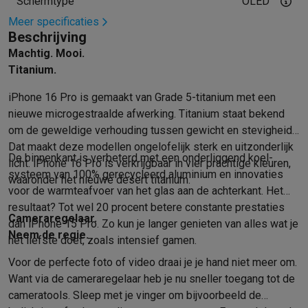
Refurbished
Schermtype
OLED
Refurbished smartphones
Refurbished tablets
Refurbished lap
Meer specificaties
Huishouden
Beschrijving
Wasmachines met ecocheques
Droogkasten met ecocheques
Machtig. Mooi.
Kleine keukentoestellen
Titanium.
Kleine keukentoestellen met ecocheques
Koffiemachines met
iPhone 16 Pro is gemaakt van Grade 5-titanium met een
Grote keukentoestellen
nieuwe micro­gestraalde afwerking. Titanium staat bekend
Vaatwassers met ecocheques
Koelkasten met ecocheques
Die
om de geweldige verhouding tussen gewicht en stevigheid.
Airco
Dat maakt deze modellen ongelofelijk sterk en uitzonderlijk
Airco's met ecocheques
De binnen­kant is verbeterd met een onderliggend koel­
licht. iPhone 16 Pro is verkrijgbaar in vier prachtige kleuren,
TV & audio
systeem van 100% gerecycleerd aluminium en innovaties
waaronder het nieuwe desert titanium.
TV met ecocheques
Bluetooth speakers met ecocheques
Kopt
voor de warmte­afvoer van het glas aan de achter­kant. Het
Multimedia & telefonie
resultaat? Tot wel 20 procent betere constante prestaties
Cameraregelaar.
Smartphones met ecocheques
Tablets met ecocheques
Laptop
dan iPhone 15 Pro. Zo kun je langer genieten van alles wat je
Neem de regie.
Transport
het liefste doet, zoals intensief gamen.
Elektrische steps met ecocheques
Voor de perfecte foto of video draai je je hand niet meer om.
Eco initiatieven
Want via de camera­regelaar heb je nu sneller toegang tot de
Impact
Energie besparen
Recycleer je oud elektro
camera­tools. Sleep met je vinger om bijvoorbeeld de
Info & acties