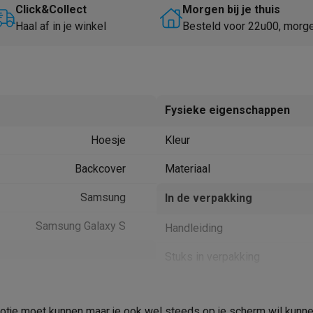
Huisdierverzorging
GPS trackers dieren
Click&Collect
Morgen bij je thuis
Haal af in je winkel
Besteld voor 22u00, morg
tels
Multistylers
Krulspelden
terflossers
groomers
Tondeuses
Scheerkoppen
Accessoires
etverzorging
Accessoires
Fysieke eigenschappen
massage
Massage guns
Hoesje
Kleur
rostimulatie apparaten
Bloedcirculatie apparaten
Infraroodlampen
sols
Luchtbevochtigers
Backcover
Materiaal
g TV
TCL TV
TV steunen
Beamers
Samsung
In de verpakking
diastreamers
DVD & Blu-Ray spelers
Samsung Galaxy S
Handleiding
efoons
Oortjes
Draadloze oortjes
Sportoortjes
ty speakers
Stuks in verpakking
s
Galaxy S23 Ultra
Product informatie
pelers
Audio accessoires
tje moet kunnen maar je ook wel steeds op je scherm wil kunnen