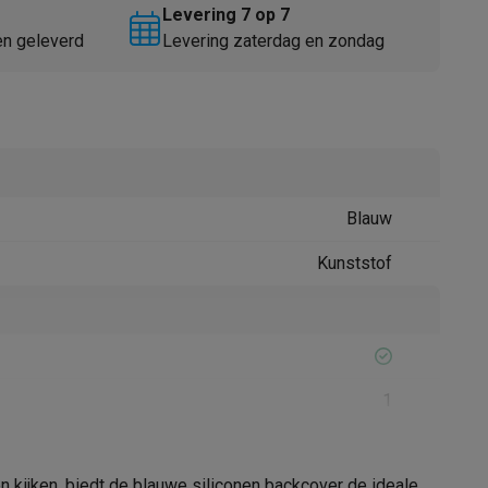
Levering 7 op 7
en geleverd
Levering zaterdag en zondag
Blauw
Thermometers
Accessoires
Kunststof
1
 kijken, biedt de blauwe siliconen backcover de ideale