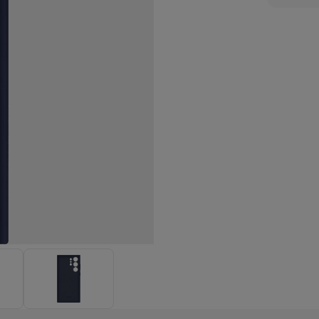
enders
Soepmakers
Hakmolens
Accessoires
kokers
Kookrobots
Pastamachines
Opzetkookplaten
Accessoires
i
Pizzamakers
Accessoires
barbecues
Accessoires
nen
Waterfilterpatronen
Ijsblokjesmachines
toestellen
Keukengerei & gadgets
verse desserten
oires
Sledestofzuigers
Handstofzuigers
Bouwstofzuigers
Stofzuigerz
adrobots
Robot ramenwassers
Hogedrukreinigers
Ruitenwassers
Dweilsystemen
Accessoires
e strijkplanken
Strijkplanken
Accessoires
es
ntvochtigers
Weerstations
en droogkast sets
Was-droogcombinaties
Tussenkaders en sok