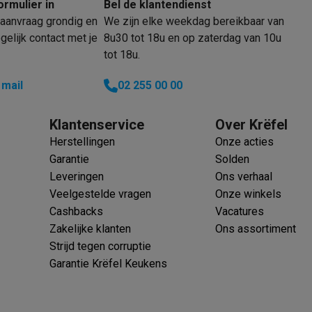
ormulier in
Bel de klantendienst
oftware
aanvraag grondig en
We zijn elke weekdag bereikbaar van
n
Muismatten
Overige accessoires
elijk contact met je
8u30 tot 18u en op zaterdag van 10u
tot 18u.
on controllers
Playstation headsets
Playstation VR-brillen
Playsta
do Switch controllers
Nintendo Switch headsets
Nintendo Switch
 mail
02 255 00 00
cessoires
ing muizen
Gaming toetsenborden
PC gaming controllers
Klantenservice
Over Krëfel
stoelen
Gaming desks
Gaming TV
Gaming monitors
VR brillen
Sim 
Herstellingen
Onze acties
Garantie
Solden
Leveringen
Ons verhaal
ders
Veelgestelde vragen
Onze winkels
che steps accessoires
GPS accessoires
Cashbacks
Vacatures
men
Bewegingsdetectoren
Slimme deurbellen
Rookmelders
AirTag
Zakelijke klanten
Ons assortiment
Strijd tegen corruptie
Voice assistant
Weerstations
Garantie Krëfel Keukens
r
Apple TV
Batterijen & opladers
Stekkers & adapters
spressomachines
Slimme ovens
Slimme keukenrobots
roogkasten
Slimme luchtbehandeling
Slimme stofzuigers
Slimme