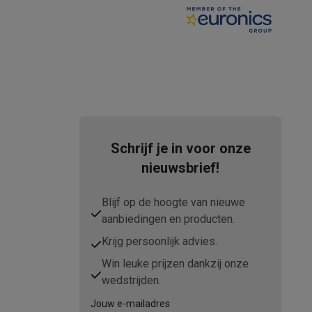
tion accessoires
 accessoires
Racing
Smartphone gaming controllers
Accessoires
Schrijf je in voor onze
nieuwsbrief!
Blijf op de hoogte van nieuwe
s & GPS trackers
aanbiedingen en producten.
Krijg persoonlijk advies.
Win leuke prijzen dankzij onze
wedstrijden.
 personenweegschalen
Slimme elektrische tandenborstels
Babyf
Jouw e-mailadres