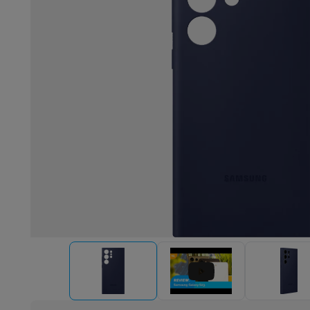
Robots & mixers
Keukenmachines
Keukenrobots
Mixers
Bl
Koken & stomen
Multicookers
Rijst- en stoomkokers
Water
Fun cooking
Gourmet toestellen
Fondue
Raclette
TeppanYak
Barbecues
Elektrische barbecues
Houtskoolbarbecues
Gas
Koude dranken
Juicers
Bruiswatermachines
Waterfilterkan
Kookgerei
Pannen
Kookpotten
Keukenweegschalen
Vacuüm
Desserts
Wafelijzers
Ijsmachines
Pannenkoekenmakers
Di
Smart garden
Binnentuin
Kruiden
Compost machines
Access
Huishouden & airco
Stofzuigen
Stofzuigers
Robotstofzuigers
Steelstofzuigers
Robots
Robotstofzuigers
Dweilrobots
Robotmaaiers
Zwemb
Schoonmaken
Vloerreinigers
Stoomreinigers
Tapijtreinigers
Strijken
Stoomgenerators
Strijkijzers
Kledingstomers
Actiev
Naaien
Naaimachines
Accessoires
Verkoelen
Mobiele airco’s
Aircoolers
Ventilators
Accessoir
Luchtbehandeling
Luchtreinigers
Luchtbevochtigers
Luchto
Verwarmen
Elektrische verwarming
Elektrische dekens
Wassen & drogen
Wasmachines
Droogkasten
Wasmachine 