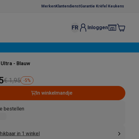
Merken
Klantendienst
Garantie Krëfel Keukens
FR
Inloggen
kels
Droogrekken
s
 microgolfovens
Inbouw wasmachines
Ultra - Blauw
ten
5
€ 1,95
-
5
%
In winkelmandje
e bestellen
o
Koffiezetapparaten
Koffie, capsules & pads
Accessoires
ikbaar in 1 winkel