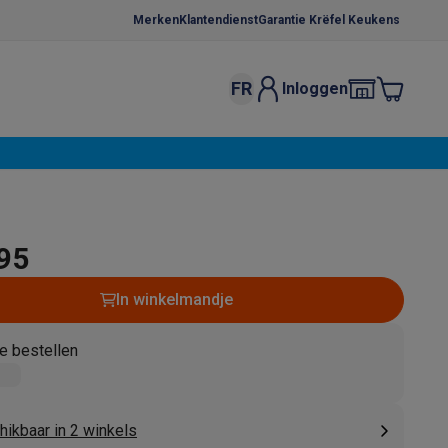
Merken
Klantendienst
Garantie Krëfel Keukens
FR
Inloggen
kels
Droogrekken
s
 microgolfovens
Inbouw wasmachines
ten
,95
In winkelmandje
e bestellen
o
Koffiezetapparaten
Koffie, capsules & pads
Accessoires
hikbaar in 2 winkels