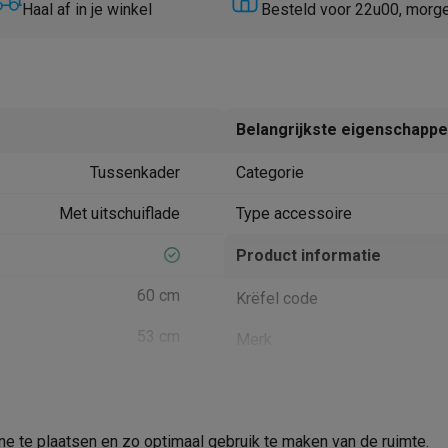
Huisdierverzorging
GPS trackers dieren
Haal af in je winkel
Besteld voor 22u00, morg
tels
Multistylers
Krulspelden
terflossers
groomers
Tondeuses
Scheerkoppen
Accessoires
Belangrijkste eigenschapp
etverzorging
Accessoires
Tussenkader
Categorie
massage
Massage guns
rostimulatie apparaten
Bloedcirculatie apparaten
Infraroodlampen
Met uitschuiflade
Type accessoire
sols
Luchtbevochtigers
Product informatie
g TV
TCL TV
TV steunen
Beamers
60 cm
Krëfel code
diastreamers
DVD & Blu-Ray spelers
efoons
Oortjes
Draadloze oortjes
Sportoortjes
53 cm
Merk
ty speakers
s
EAN
Verkoperscode
pelers
Audio accessoires
 te plaatsen en zo optimaal gebruik te maken van de ruimte.