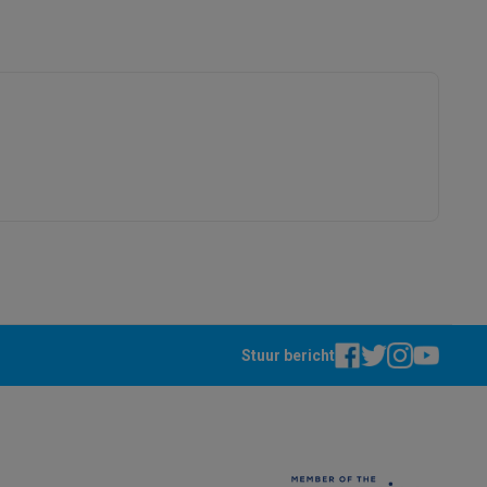
de voorkant.
alaxy Fold8
alaxy Flip8 & Fold8 (Ultra) hoesjes
Stuur bericht
lers