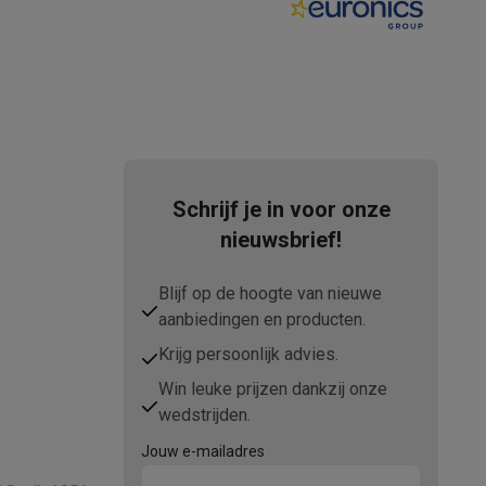
tion accessoires
 accessoires
Racing
Smartphone gaming controllers
Accessoires
Schrijf je in voor onze
nieuwsbrief!
Blijf op de hoogte van nieuwe
s & GPS trackers
aanbiedingen en producten.
Krijg persoonlijk advies.
Win leuke prijzen dankzij onze
wedstrijden.
 personenweegschalen
Slimme elektrische tandenborstels
Babyf
Jouw e-mailadres