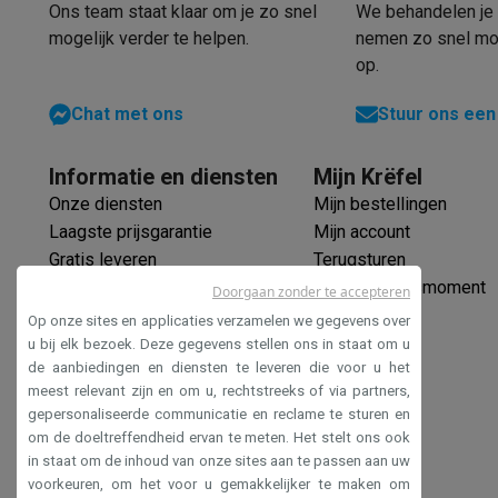
Software
Windows & Microsoft Office
Anti-Virus
Overige s
Ons team staat klaar om je zo snel
We behandelen je 
Toebehoren IT
Opladers & kabels
Tassen & sleeves
Steune
mogelijk verder te helpen.
nemen zo snel mog
Gaming
op.
PlayStation
PlayStation 5
PS5 games
PS4 games
Playstati
Chat met ons
Stuur ons een
Nintendo
Nintendo Switch 2
Nintendo Switch games
Ninten
Xbox
Xbox games
Xbox controllers
Xbox headsets
Xbox ac
Informatie en diensten
Mijn Krëfel
PC gaming
Gaming laptops
Gaming PC
Gaming monitors
Gam
Gaming setup
Gaming headsets
Gaming microfoons
Gaming
Onze diensten
Mijn bestellingen
Smart home & devices
Laagste prijsgarantie
Mijn account
Smartwatches
Smartwatches
Activity Trackers
Bandjes
Opla
Gratis leveren
Terugsturen
Mobiliteit
Elektrische steps
Dashcams
GPS
Coyote
Elektris
Verlengde garantie
Mijn leveringsmoment
Doorgaan zonder te accepteren
Veiligheid & bescherming
Bewakingscamera's
Alarmsyste
Ecocheques
Op onze sites en applicaties verzamelen we gegevens over
Contactloos betalen
Betaalterminals
Accessoires SumUp
Veilig betalen
u bij elk bezoek. Deze gegevens stellen ons in staat om u
de aanbiedingen en diensten te leveren die voor u het
Omgeving & comfort
Verlichting
Plug & play zonnepanelen
Toegankelijkheidsverklaring
meest relevant zijn en om u, rechtstreeks of via partners,
Entertainment
Smart TV
Smart speakers
Google TV Streame
gepersonaliseerde communicatie en reclame te sturen en
Keuken
Slimme koelkasten
Slimme vaatwassers
Slimme e
om de doeltreffendheid ervan te meten. Het stelt ons ook
Huishouden & gezondheid
Slimme wasmachines
Slimme d
in staat om de inhoud van onze sites aan te passen aan uw
Eco producten
voorkeuren, om het voor u gemakkelijker te maken om