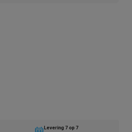
akken
Accessoires
kels
Droogrekken
Levering 7 op 7