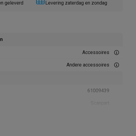
en geleverd
Levering zaterdag en zondag
en
Accessoires
Thermometers
Accessoires
Andere accessoires
61009439
Scanpart
4012074052737
4012074052737