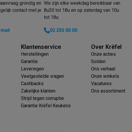
oftware
aanvraag grondig en
We zijn elke weekdag bereikbaar van
n
Muismatten
Overige accessoires
elijk contact met je
8u30 tot 18u en op zaterdag van 10u
tot 18u.
on controllers
Playstation headsets
Playstation VR-brillen
Playsta
 mail
02 255 00 00
do Switch controllers
Nintendo Switch headsets
Nintendo Switch
cessoires
Klantenservice
Over Krëfel
ing muizen
Gaming toetsenborden
PC gaming controllers
stoelen
Gaming desks
Gaming TV
Gaming monitors
VR brillen
Sim 
Herstellingen
Onze acties
Garantie
Solden
ders
Leveringen
Ons verhaal
che steps accessoires
GPS accessoires
Veelgestelde vragen
Onze winkels
men
Bewegingsdetectoren
Slimme deurbellen
Rookmelders
AirTag
Cashbacks
Vacatures
Zakelijke klanten
Ons assortiment
Voice assistant
Weerstations
Strijd tegen corruptie
r
Apple TV
Batterijen & opladers
Stekkers & adapters
Garantie Krëfel Keukens
spressomachines
Slimme ovens
Slimme keukenrobots
roogkasten
Slimme luchtbehandeling
Slimme stofzuigers
Slimme