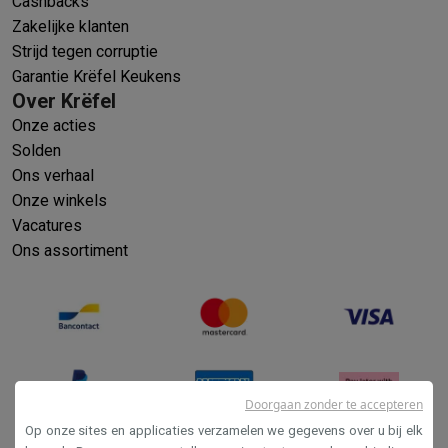
Cashbacks
Zakelijke klanten
Strijd tegen corruptie
Garantie Krëfel Keukens
Over Krëfel
Onze acties
Solden
Ons verhaal
Onze winkels
Vacatures
Ons assortiment
Doorgaan zonder te accepteren
Op onze sites en applicaties verzamelen we gegevens over u bij elk