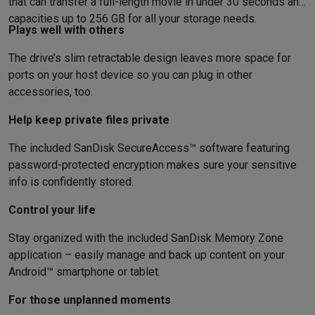
Foto accessoires
Cameratassen
Flitsers & filters
SD-kaarten
Sta
that can transfer a full-length movie in under 30 seconds and
Telefonie & smartwatches
capacities up to 256 GB for all your storage needs.
Plays well with others
GSM's
Smartphones
Apple iPhone
Samsung smartphones
GSM’s
Refurbished
Refurbished smartphones
BuyBack
The drive’s slim retractable design leaves more space for
GSM bescherming
iPhone hoesjes
Samsung hoesjes
Alle hoesj
ports on your host device so you can plug in other
Smartwatches
Smartwatches
Activity Trackers
Bandjes
Opladers
accessories, too.
GSM opladers
Opladers en kabels
Draadloze opladers
USB-C k
Help keep private files private
GSM accessoires
AirTags & GPS trackers
Draadloze oortjes
GS
Vaste telefoons
Vaste telefoons
Walkie talkies
Babyfoons
The included SanDisk SecureAccess™ software featuring
Computers & tablets
password-protected encryption makes sure your sensitive
Computers
Laptops
Gaming laptops
Apple MacBook
Windows la
info is confidently stored.
Randapparatuur IT
Muizen
Toetsenborden
Webcams
PC speaker
Control your life
Tablets & e-readers
Tablets
Apple iPad
Samsung Galaxy Tab
Tab
Printen
Printers
Inktpatronen & papier
Cricut
Stay organized with the included SanDisk Memory Zone
Netwerk & wifi
Routers & access points
Powerline & Wi-Fi adap
application – easily manage and back up content on your
Geheugen & opslag
Externe harde schijven
SSD
USB-sticks
SD-k
Android™ smartphone or tablet.
Software
Windows & Microsoft Office
Anti-Virus
Overige softwa
Toebehoren IT
Opladers & kabels
Tassen & sleeves
Steunen
Mu
For those unplanned moments