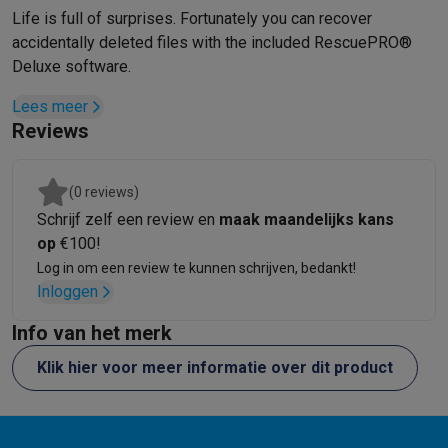
Gaming
Life is full of surprises. Fortunately you can recover
PlayStation
PlayStation 5
PS5 games
PS4 games
Playstation co
accidentally deleted files with the included RescuePRO®
Nintendo
Nintendo Switch 2
Nintendo Switch games
Nintendo Sw
Deluxe software.
Xbox
Xbox games
Xbox controllers
Xbox headsets
Xbox access
PC gaming
Gaming laptops
Gaming PC
Gaming monitors
Gaming
Lees meer
Gaming setup
Gaming headsets
Gaming microfoons
Gamingstoe
Reviews
Smart home & devices
Smartwatches
Smartwatches
Activity Trackers
Bandjes
Opladers
(0 reviews)
Mobiliteit
Elektrische steps
Dashcams
GPS
Coyote
Elektrische 
Schrijf zelf een review en
maak maandelijks kans
Veiligheid & bescherming
Bewakingscamera's
Alarmsystemen
B
op
€100!
Contactloos betalen
Betaalterminals
Accessoires SumUp
Log in om een review te kunnen schrijven, bedankt!
Omgeving & comfort
Verlichting
Plug & play zonnepanelen
Voice
Inloggen
Entertainment
Smart TV
Smart speakers
Google TV Streamer
App
Keuken
Slimme koelkasten
Slimme vaatwassers
Slimme espre
Info van het merk
Huishouden & gezondheid
Slimme wasmachines
Slimme droog
Klik hier voor meer informatie over dit product
Eco producten
Ecocheques
Info ecocheques
Alle eco producten
Alle eco promoties