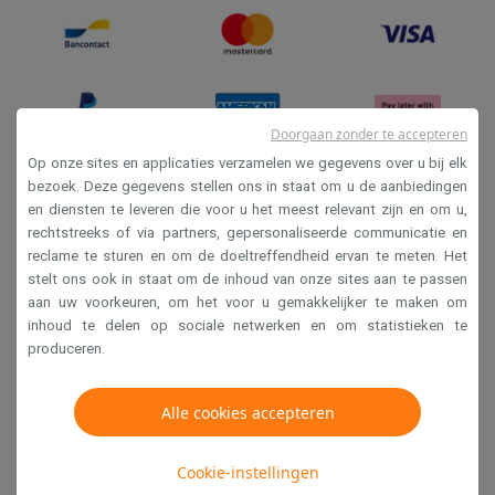
Doorgaan zonder te accepteren
Op onze sites en applicaties verzamelen we gegevens over u bij elk
bezoek. Deze gegevens stellen ons in staat om u de aanbiedingen
en diensten te leveren die voor u het meest relevant zijn en om u,
Verkoopsvoorwaarden
rechtstreeks of via partners, gepersonaliseerde communicatie en
Privacy
reclame te sturen en om de doeltreffendheid ervan te meten. Het
stelt ons ook in staat om de inhoud van onze sites aan te passen
Disclaimer
aan uw voorkeuren, om het voor u gemakkelijker te maken om
Cookies
inhoud te delen op sociale netwerken en om statistieken te
produceren.
Krëfel NV - Steenstraat 44 - Industriezone 4 "T Sas",
1851 Humbeek, België
Alle cookies accepteren
BTW BE 0400.673.544
Cookie-instellingen
Copyright 2026