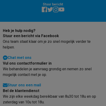
Refurbished
Stuur bericht
Refurbished smartphones
Refurbished tablets
Refurbished lap
Huishouden
Wasmachines met ecocheques
Droogkasten met ecocheques
Kleine keukentoestellen
Kleine keukentoestellen met ecocheques
Koffiemachines met
Heb je hulp nodig?
Grote keukentoestellen
Stuur een bericht via Facebook
Vaatwassers met ecocheques
Koelkasten met ecocheques
Die
Ons team staat klaar om je zo snel mogelijk verder te
Airco
helpen.
Airco's met ecocheques
Chat met ons
TV & audio
Vul ons contactformulier in
TV met ecocheques
Bluetooth speakers met ecocheques
Kopt
We behandelen je aanvraag grondig en nemen zo snel
Multimedia & telefonie
mogelijk contact met je op.
Smartphones met ecocheques
Tablets met ecocheques
Laptop
Transport
Stuur ons een mail
Elektrische steps met ecocheques
Bel de klantendienst
Eco initiatieven
We zijn elke weekdag bereikbaar van 8u30 tot 18u en op
Impact
Energie besparen
Recycleer je oud elektro
zaterdag van 10u tot 18u.
Info & acties