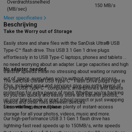
Overdrachtssnelheid
150 MB/s
Mondhygiëne
Elektrische tandenborstels
Opzetborstels
Waterf
(MB/sec)
Scheren
Elektrische scheerapparaten
Baardtrimmers
Multigroo
Meer specificaties
Lichaamsontharing
IPL ontharing
Epilators
Ladyshaves
Beschrijving
Beauty
Gelaatsverzorging
LED Maskers
Spiegels
Hand & voetve
Take the Worry out of Storage
Massage
Voetmassage
Massagestoelen
Nek & schoudermass
Easily store and share files with the SanDisk Ultra® USB
Gezondheid
Personenweegschalen
Bloeddrukmeters
Elektrosti
Type-C™ flash drive. This USB 3.1 Gen 1 drive plugs
Voor de baby
Babyfoons
Borstkolven
Flessenwarmers
Aerosols
effortlessly in to USB Type-C laptops, phones and tablets –
TV, audio & foto
no need worrying about an adapter. Large capacities and high
TV & beamers
TV
TV's met soundbar
2026 TV
LG TV
Samsung TV
No adapter needed
transfer speeds mean no stressing about waiting or running
Randapparatuur TV
Soundbars
Home cinema
Versterkers
Medias
out of space, even when you’re without internet access.
Hoofdtelefoons & oortjes
Koptelefoons
Draadloze koptelefoo
The SanDisk Ultra® USB Type-C™ Flash Drive plugs right in
Plus, included apps and services give you extra layers of
Speakers
Speakers
Bluetooth speakers
Smart speakers
Party s
to your USB Type-C™ computers, smartphones and tablets
protection for extra peace of mind. Whether you’re backing
so you can quickly and easily store and transfer photos,
Muziek in huis
Radio's & wekkers
Platenspelers
Hifi-ketens
up your latest work or grad school project or just swapping
videos and other files between devices.
Navigatie
Dashcams
GPS
Coyote
GPS accessoires
files with friends, you’ll have plenty of instant-access
Less waiting, more space
TV & audio accessoires
Steunen
Kabels
Draagbare mediaspele
storage for all your photos, videos, music and more.
Fototoestellen
Digitale camera's
Instant camera's
Canon camera'
Our high-performance USB 3.1 Gen 1 flash drive has
Video
GoPro
Action cams
Drones
Camcorder
lightning-fast read speeds up to 150MB/s, write speeds