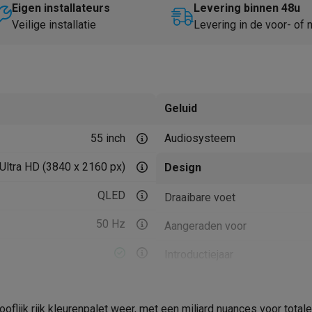
Huisdierverzorging
GPS trackers dieren
Eigen installateurs
Levering binnen 48u
Veilige installatie
Levering in de voor- of
tels
Multistylers
Krulspelden
terflossers
groomers
Tondeuses
Scheerkoppen
Accessoires
etverzorging
Accessoires
Geluid
massage
Massage guns
55 inch
Audiosysteem
rostimulatie apparaten
Bloedcirculatie apparaten
Infraroodlampen
sols
Luchtbevochtigers
Ultra HD (3840 x 2160 px)
Design
g TV
TCL TV
TV steunen
Beamers
QLED
Draaibare voet
diastreamers
DVD & Blu-Ray spelers
50 Hz
Aangeraden voor
efoons
Oortjes
Draadloze oortjes
Sportoortjes
ty speakers
Introductiejaar
s
Product informatie
pelers
Audio accessoires
oflijk rijk kleurenpalet weer, met een miljard nuances voor tot