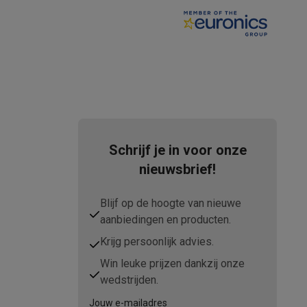
tion accessoires
 accessoires
Racing
Smartphone gaming controllers
Accessoires
Schrijf je in voor onze
nieuwsbrief!
s & GPS trackers
Blijf op de hoogte van nieuwe
aanbiedingen en producten.
Krijg persoonlijk advies.
Win leuke prijzen dankzij onze
 personenweegschalen
Slimme elektrische tandenborstels
Babyf
wedstrijden.
Jouw e-mailadres