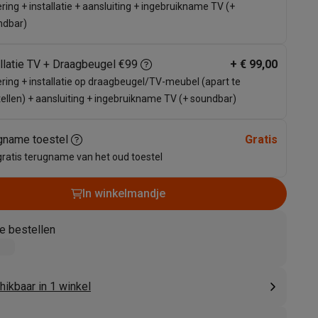
ring + installatie + aansluiting + ingebruikname TV (+
ndbar)
allatie TV + Draagbeugel €99
+
€ 99,00
ring + installatie op draagbeugel/TV-meubel (apart te
ellen) + aansluiting + ingebruikname TV (+ soundbar)
gname toestel
Gratis
gratis terugname van het oud toestel
akken
Accessoires
In winkelmandje
e bestellen
ikbaar in 1 winkel
kels
Droogrekken