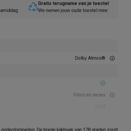
Gratis terugname van je toestel
 namiddag
We nemen jouw oude toestel mee
Dolby Atmos®
Thermometers
Accessoires
Films en series
2024
ale onderdompeling. De brede kijkhoek van 178 graden zorgt