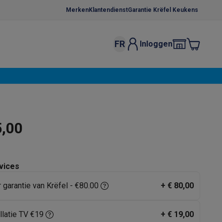
Merken
Klantendienst
Garantie Krëfel Keukens
FR
Inloggen
kels
Droogrekken
s
 microgolfovens
Inbouw wasmachines
ten
5,00
vices
r garantie van Krëfel - €80.00
+
€ 80,00
o
Koffiezetapparaten
Koffie, capsules & pads
Accessoires
llatie TV €19
+
€ 19,00