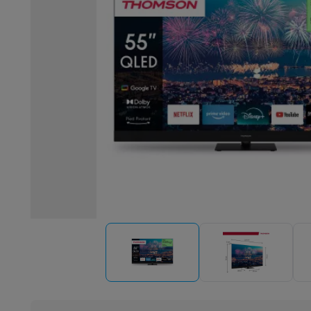
Robots & mixers
Keukenmachines
Keukenrobots
Mixers
Bl
Koken & stomen
Multicookers
Rijst- en stoomkokers
Water
Fun cooking
Gourmet toestellen
Fondue
Raclette
TeppanYak
Barbecues
Elektrische barbecues
Houtskoolbarbecues
Gas
Koude dranken
Juicers
Bruiswatermachines
Waterfilterkan
Kookgerei
Pannen
Kookpotten
Keukenweegschalen
Vacuüm
Desserts
Wafelijzers
Ijsmachines
Pannenkoekenmakers
Di
Smart garden
Binnentuin
Kruiden
Compost machines
Access
Huishouden & airco
Stofzuigen
Stofzuigers
Robotstofzuigers
Steelstofzuigers
Robots
Robotstofzuigers
Dweilrobots
Robotmaaiers
Zwemb
Schoonmaken
Vloerreinigers
Stoomreinigers
Tapijtreinigers
Strijken
Stoomgenerators
Strijkijzers
Kledingstomers
Actiev
Naaien
Naaimachines
Accessoires
Verkoelen
Mobiele airco’s
Aircoolers
Ventilators
Accessoir
Luchtbehandeling
Luchtreinigers
Luchtbevochtigers
Luchto
Verwarmen
Elektrische verwarming
Elektrische dekens
Wassen & drogen
Wasmachines
Droogkasten
Wasmachine 