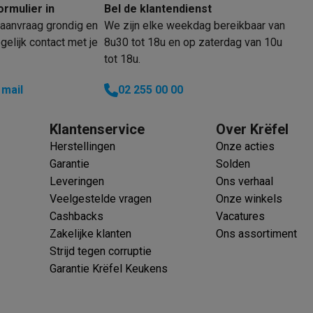
oftware
ormulier in
Bel de klantendienst
n
Muismatten
Overige accessoires
aanvraag grondig en
We zijn elke weekdag bereikbaar van
elijk contact met je
8u30 tot 18u en op zaterdag van 10u
on controllers
Playstation headsets
Playstation VR-brillen
Playsta
tot 18u.
do Switch controllers
Nintendo Switch headsets
Nintendo Switch
 mail
02 255 00 00
cessoires
ing muizen
Gaming toetsenborden
PC gaming controllers
Klantenservice
Over Krëfel
stoelen
Gaming desks
Gaming TV
Gaming monitors
VR brillen
Sim 
Herstellingen
Onze acties
ders
Garantie
Solden
che steps accessoires
GPS accessoires
Leveringen
Ons verhaal
men
Bewegingsdetectoren
Slimme deurbellen
Rookmelders
AirTag
Veelgestelde vragen
Onze winkels
Cashbacks
Vacatures
Voice assistant
Weerstations
Zakelijke klanten
Ons assortiment
r
Apple TV
Batterijen & opladers
Stekkers & adapters
Strijd tegen corruptie
spressomachines
Slimme ovens
Slimme keukenrobots
Garantie Krëfel Keukens
roogkasten
Slimme luchtbehandeling
Slimme stofzuigers
Slimme