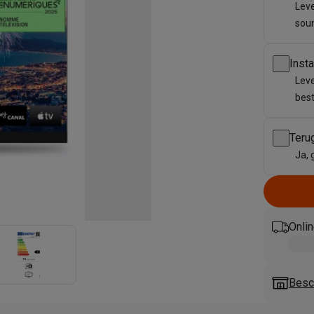
enders
Soepmakers
Hakmolens
Accessoires
Leve
kokers
Kookrobots
Pastamachines
Opzetkookplaten
Accessoires
sou
i
Pizzamakers
Accessoires
barbecues
Accessoires
Inst
nen
Waterfilterpatronen
Ijsblokjesmachines
Leve
toestellen
Keukengerei & gadgets
best
verse desserten
oires
Teru
Ja, 
Sledestofzuigers
Handstofzuigers
Bouwstofzuigers
Stofzuigerz
adrobots
Robot ramenwassers
Hogedrukreinigers
Ruitenwassers
Dweilsystemen
Accessoires
e strijkplanken
Strijkplanken
Accessoires
Onlin
es
ntvochtigers
Weerstations
Besch
en droogkast sets
Was-droogcombinaties
Tussenkaders en sok