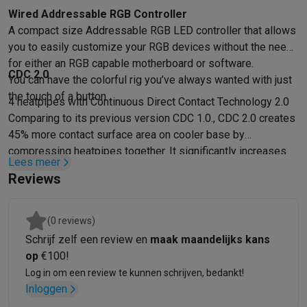
Foto accessoires
Cameratassen
Flitsers & filters
SD-kaarten
Sta
Wired Addressable RGB Controller
Telefonie & smartwatches
A compact size Addressable RGB LED controller that allows
GSM's
Smartphones
Apple iPhone
Samsung smartphones
GSM’s
you to easily customize your RGB devices without the need
Refurbished
Refurbished smartphones
BuyBack
for either an RGB capable motherboard or software.
GSM bescherming
iPhone hoesjes
Samsung hoesjes
Alle hoesj
CDC 2.0
You can have the colorful rig you’ve always wanted with just
Smartwatches
Smartwatches
Activity Trackers
Bandjes
Opladers
the touch of a button
4 heatpipes with Continuous Direct Contact Technology 2.0
GSM opladers
Opladers en kabels
Draadloze opladers
USB-C k
Comparing to its previous version CDC 1.0., CDC 2.0 creates
GSM accessoires
AirTags & GPS trackers
Draadloze oortjes
GS
45% more contact surface area on cooler base by
Vaste telefoons
Vaste telefoons
Walkie talkies
Babyfoons
compressing heatpipes together. It significantly increases
Computers & tablets
Lees meer
heat dissipation capability and outperform its predecessor.
Computers
Laptops
Gaming laptops
Apple MacBook
Windows la
Reviews
Randapparatuur IT
Muizen
Toetsenborden
Webcams
PC speaker
Tablets & e-readers
Tablets
Apple iPad
Samsung Galaxy Tab
Tab
(0 reviews)
Printen
Printers
Inktpatronen & papier
Cricut
Schrijf zelf een review en
maak maandelijks kans
Netwerk & wifi
Routers & access points
Powerline & Wi-Fi adap
op
€100!
Geheugen & opslag
Externe harde schijven
SSD
USB-sticks
SD-k
Log in om een review te kunnen schrijven, bedankt!
Software
Windows & Microsoft Office
Anti-Virus
Overige softwa
Inloggen
Toebehoren IT
Opladers & kabels
Tassen & sleeves
Steunen
Mu