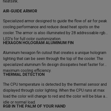
heatsink.
Mondhygiëne
Elektrische tandenborstels
Opzetborstels
Waterf
AIR-GUIDE ARMOR
Scheren
Elektrische scheerapparaten
Baardtrimmers
Multigroo
Lichaamsontharing
IPL ontharing
Epilators
Ladyshaves
Specialized armor designed to guide the flow of air for peak
Beauty
Gelaatsverzorging
LED Maskers
Spiegels
Hand & voetve
cooling performance and reduce dead heat spots on the
Massage
Voetmassage
Massagestoelen
Nek & schoudermass
cooler. The armor is also illuminated by 28 addressable rgb
Gezondheid
Personenweegschalen
Bloeddrukmeters
Elektrosti
LED's for full color customization.
HEXAGON HOLOGRAM ALUMINUM FIN
Voor de baby
Babyfoons
Borstkolven
Flessenwarmers
Aerosols
TV, audio & foto
Aluminum hexagon fin cutout that creates a unique hologram
TV & beamers
TV
TV's met soundbar
2026 TV
LG TV
Samsung TV
lighting that can be seen through the top of the cooler. The
Randapparatuur TV
Soundbars
Home cinema
Versterkers
Medias
specialized aluminum fin design dissipates heat faster for
Hoofdtelefoons & oortjes
Koptelefoons
Draadloze koptelefoo
maximum cooling efficiency.
Speakers
Speakers
Bluetooth speakers
Smart speakers
Party s
THERMAL DETECTION
Muziek in huis
Radio's & wekkers
Platenspelers
Hifi-ketens
The CPU temperature is detected by the thermal sensor and
Navigatie
Dashcams
GPS
Coyote
GPS accessoires
displayed through color lighting. When the CPU runs at max
TV & audio accessoires
Steunen
Kabels
Draagbare mediaspele
load the color will change to red and the color will be blue at
Fototoestellen
Digitale camera's
Instant camera's
Canon camera'
idle or normal load.
Video
GoPro
Action cams
Drones
Camcorder
RGB IN THE PALM OF YOUR HAND