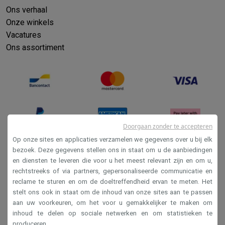
Ons verhaal
Onze winkels
Vacatures
Ons assortiment
Doorgaan zonder te accepteren
Op onze sites en applicaties verzamelen we gegevens over u bij elk
bezoek. Deze gegevens stellen ons in staat om u de aanbiedingen
en diensten te leveren die voor u het meest relevant zijn en om u,
Verkoopsvoorwaarden
rechtstreeks of via partners, gepersonaliseerde communicatie en
Privacy
reclame te sturen en om de doeltreffendheid ervan te meten. Het
stelt ons ook in staat om de inhoud van onze sites aan te passen
Disclaimer
aan uw voorkeuren, om het voor u gemakkelijker te maken om
Cookies
inhoud te delen op sociale netwerken en om statistieken te
produceren.