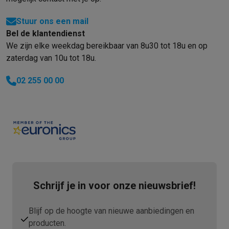
Info ecocheques
Alle eco producten
Alle eco promoties
Refurbished
Stuur ons een mail
Refurbished smartphones
Refurbished tablets
Refurbished lap
Bel de klantendienst
Huishouden
We zijn elke weekdag bereikbaar van 8u30 tot 18u en op
Wasmachines met ecocheques
Droogkasten met ecocheques
zaterdag van 10u tot 18u.
Kleine keukentoestellen
Kleine keukentoestellen met ecocheques
Koffiemachines met
02 255 00 00
Grote keukentoestellen
Vaatwassers met ecocheques
Koelkasten met ecocheques
Die
Airco
Airco's met ecocheques
TV & audio
TV met ecocheques
Bluetooth speakers met ecocheques
Kopt
Multimedia & telefonie
Smartphones met ecocheques
Tablets met ecocheques
Laptop
Schrijf je in voor onze nieuwsbrief!
Transport
Elektrische steps met ecocheques
Blijf op de hoogte van nieuwe aanbiedingen en
Eco initiatieven
producten.
Impact
Energie besparen
Recycleer je oud elektro