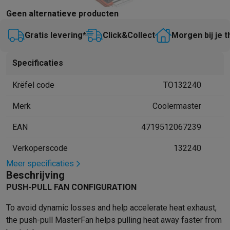
Barbecues
Elektrische barbecues
Houtskoolbarbecues
Gasbarb
Geen alternatieve producten
Koude dranken
Juicers
Bruiswatermachines
Waterfilterkannen
Wa
Gratis levering*
Click&Collect
Morgen bij je t
Kookgerei
Pannen
Kookpotten
Keukenweegschalen
Vacuümtoest
Desserts
Wafelijzers
Ijsmachines
Pannenkoekenmakers
Divers
Smart garden
Binnentuin
Kruiden
Compost machines
Accessoire
Specificaties
Huishouden & airco
Krëfel code
TO132240
Stofzuigen
Stofzuigers
Robotstofzuigers
Steelstofzuigers
Sled
Robots
Robotstofzuigers
Dweilrobots
Robotmaaiers
Zwembadr
Merk
Coolermaster
Schoonmaken
Vloerreinigers
Stoomreinigers
Tapijtreinigers
Hoge
Strijken
Stoomgenerators
Strijkijzers
Kledingstomers
Actieve str
EAN
4719512067239
Naaien
Naaimachines
Accessoires
Verkoperscode
132240
Verkoelen
Mobiele airco’s
Aircoolers
Ventilators
Accessoires
Meer specificaties
Luchtbehandeling
Luchtreinigers
Luchtbevochtigers
Luchtontvoc
Beschrijving
Verwarmen
Elektrische verwarming
Elektrische dekens
PUSH-PULL FAN CONFIGURATION
Wassen & drogen
Wasmachines
Droogkasten
Wasmachine en d
Huisdieren
Automatische voerbak
Automatische kattenbak
Huis
To avoid dynamic losses and help accelerate heat exhaust,
Beauty & gezondheid
the push-pull MasterFan helps pulling heat away faster from
Haarverzorging
Haardrogers
Stijltangen
Krultangen
Föhnborstels