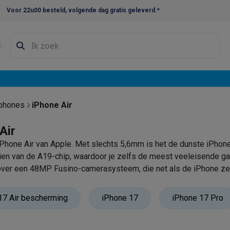
Voor 22u00 besteld, volgende dag gratis geleverd.*
en droogkast sets
Was-droogcombinaties
Tussenkaders en sok
e vaatwassers
e koelkasten
Amerikaanse koelkasten
Wijnkoelkasten
Diepvriezer
w koelkasten
Inbouw diepvriezers
Inbouw wijnkoelkasten
Inbouw
tphones
iPhone Air
kplaten
Gas kookplaten
Kookplaten met afzuiging
Pannen
Kookpot
Air
Phone Air van Apple. Met slechts 5,6mm is het de dunste iPhone 
izen
Gasfornuizen
zien van de A19-chip, waardoor je zelfs de meest veeleisende 
iemachines
over een 48MP Fusino-camerasysteem, die net als de iPhone zel
ressomachines
Capsule- & padsmachines
Nespresso
Dolce Gust
17 Air bescherming
iPhone 17
iPhone 17 Pro
machines
Juicers
Eierkokers
Yoghurtmachines
Accessoires
 monsieur machines
Accessoires