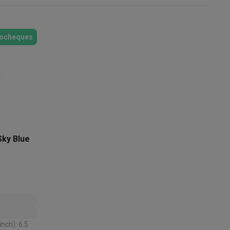
ocheques
akken
Accessoires
Sky Blue
kels
Droogrekken