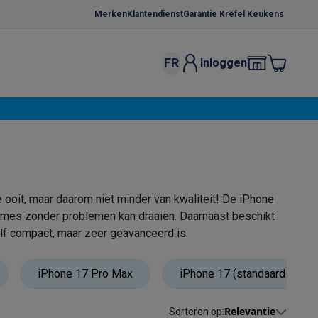
Merken
Klantendienst
Garantie Krëfel Keukens
FR
Inloggen
kels
Droogrekken
s
 microgolfovens
Inbouw wasmachines
ten
ooit, maar daarom niet minder van kwaliteit! De iPhone
games zonder problemen kan draaien. Daarnaast beschikt
f compact, maar zeer geavanceerd is.
o
Koffiezetapparaten
Koffie, capsules & pads
Accessoires
iPhone 17 Pro Max
iPhone 17 (standaard model
Relevantie
Sorteren op
: