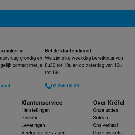
klein elektro
Solden op multimedia
Solden op TV & audio
Black Friday
lijke winkelbeleving
Niet tevreden, geld terug
ormulier in
Bel de klantendienst
ie
TV installatie
aanvraag grondig en
We zijn elke weekdag bereikbaar van
etaling
Alma: betaal in 2 of 3 keer
Klarna: betaal binnen 30 dagen
elijk contact met je
8u30 tot 18u en op zaterdag van 10u
everingsuur
Zakelijke klanten
ProteKt: verzeker je toestel
Swap Pro
tot 18u.
 kookplaat past bij jouw keuken?
Meer...
..
 mail
02 255 00 00
ituatie
Hoofdtelefoon of oortjes?
Meer...
 je een elektrische step?
Hoe kies je een drone ?
Klantenservice
Over Krëfel
Herstellingen
Onze acties
 groot elektro
Outlet klein elektro
Outlet TV & audio
Outlet accesso
Garantie
Solden
Leveringen
Ons verhaal
Veelgestelde vragen
Onze winkels