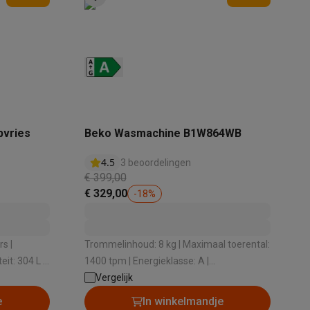
pvries
Beko Wasmachine B1W864WB
teKt
4.5
3 beoordelingen
€ 399,00
€ 329,00
-
18
%
s |
Trommelinhoud: 8 kg | Maximaal toerental:
ires
1400 tpm | Energieklasse: A |
: 1860 mm
Geluidsniveau bij het zwieren: 76 dB |
Vergelijk
Stoomfunctie: Ja
e
In winkelmandje