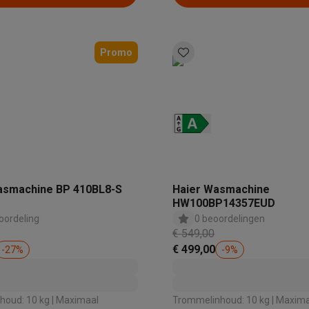
Promo
asmachine BP 410BL8-S
Haier Wasmachine
HW100BP14357EUD
oordeling
0 beoordelingen
€ 549,00
€ 499,00
-
27
%
-
9
%
oud: 10 kg | Maximaal
Trommelinhoud: 10 kg | Maxim