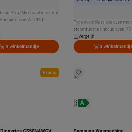
era's
Nikon camera's
Lenzen
inbouwtoestellen
oud: 9 kg | Maximaal toerental:
en
Statieven & tripods
Action cam accessoires
Energieklasse: A -20% |
Type oven: Klassieke oven met
au bij het zwieren: 70 dB |
stoomfunctie | Inhoud oven: 73 L | Energie-
SM’s met toetsen
Refurbished smartphones
iPhone 17
Samsung G
wasmiddel: Automatische
k
efficiëntieklasse: A+ | Verwarmingswijze:
Vergelijk
Hete lucht en stoomfunctie |
hoesjes
Screenprotectors
iPhone 17 Hoesjes
Galaxy S26 hoesjes
G
In winkelmandje
In winkelmandj
Binnenverlichting: Ja
ders
-C kabels
Lightning kabels
Powerbanks
es
GSM houders auto
Micro SD-kaarten
Overige accessoires
Promo
s laptops
Copilot+ pc
Chromebooks
Monitors
Desktops
akers
PC headsets
Microfoons
Docking stations
Externe DVD spe
b
Tablethoezen
E-readers
Accessoires
 adapters
Mesh Wi-Fi
Switches
Netwerkkabels
SD-kaarten
CD's & DVD's
 Diepvries GS58NAWCV
Samsung Wasmachine