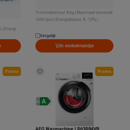
Trommelinhoud: 8 kg | Maximaal toerental:
1600 tpm | Energieklasse: A -10% |
Geluidsniveau bij het zwieren: 76 dB |
alaxy Fold8
Dosering wasmiddel: Handmatig
Vergelijk
alaxy Flip8 & Fold8 (Ultra) hoesjes
e
In winkelmandje
Promo
Promo
lers
AEG Wasmachine LR63R84VB