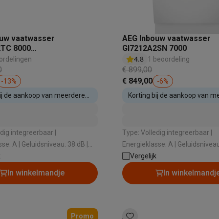
uw vaatwasser
AEG Inbouw vaatwasser
2TC 8000
GI7212A2SN 7000
 laptops
BuyBack
gPerformance
4.8
ordelingen
1 beoordeling
0
€ 899,00
ques
Stofzuigers met ecocheques
Strijkijzers met ecocheques
Ste
€ 849,00
-
13
%
-
6
%
bij de aankoop van meerdere
Korting bij de aankoop van m
 met ecocheques
Bruiswatertoestellen met ecocheques
Waterfilt
estellen
inbouwtoestellen
s
Diepvriezers met ecocheques
Ovens met ecocheques
Fornuiz
dig integreerbaar |
Type: Volledig integreerbaar |
niveau: 38 dB |
Energieklasse: A | Geluidsniveau: 42 dB |
systeem: Airdry Technology |
k
Type droogsysteem: Airdry Tech
Vergelijk
che opening: Ja
Automatische opening: Ja
Koptelefoons met ecocheques
Oortjes met ecocheques
Platensp
In winkelmandje
In winkelmandj
ptops met ecocheques
Monitors met ecocheques
Powerbanks m
Promo