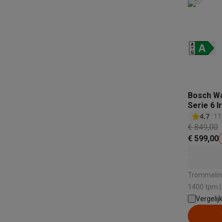
Elektrische steps met ecocheques
Eco initiatieven
Impact
Energie besparen
Recycleer je oud elektro
Info & acties
Solden
Alle soldendeals
Solden op groot elektro
Solden op 
Acties
Deals van het moment
Promoties
Cashbacks
Solden
Daarom Krëfel
Gratis levering
Laagste prijsgarantie
Persoon
Installatie aan huis
Groot elektro installatie
Inbouw installat
Bosch W
Betalingsmogelijkheden
Gift card
Ecocheques
Kopen op afb
Serie 6 I
Klantenservice
Herstelling van je toestel
Controleer jouw l
4.7
11
Groot elektro & inbouw
Vind jouw ideale wasmachine
Welke
€ 849,00
Klein elektro
Beauty & gezondheid
Huishouden
Keuken
Meer.
€ 599,00
Beeld & Geluid
Kies jouw ideale TV
Een speaker voor elke s
Sport & Ontspanning
Hoe kies je een smartwatch?
Hoe kies
Outlet
Trommelinh
Outlet
Alle outlet deals
Outlet multimedia & telefonie
Outlet
1400 tpm | 
Geluidsnive
Vergelij
Dosering 