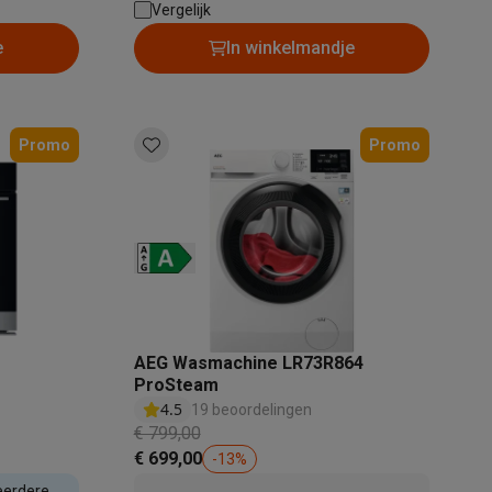
Dosering wasmiddel: Handmatig
Vergelijk
e
In winkelmandje
Promo
Promo
Thermometers
Accessoires
AEG Wasmachine LR73R864
ProSteam
4.5
19 beoordelingen
€ 799,00
€ 699,00
-
13
%
eerdere