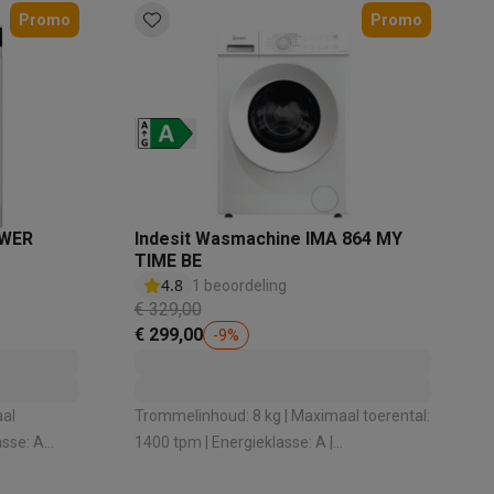
Promo
Promo
OWER
Indesit Wasmachine IMA 864 MY
akken
Accessoires
TIME BE
4.8
1 beoordeling
€ 329,00
€ 299,00
-
9
%
aal
Trommelinhoud: 8 kg | Maximaal toerental:
asse: A
1400 tpm | Energieklasse: A |
Geluidsniveau bij het zwieren: 76 dB |
kels
Droogrekken