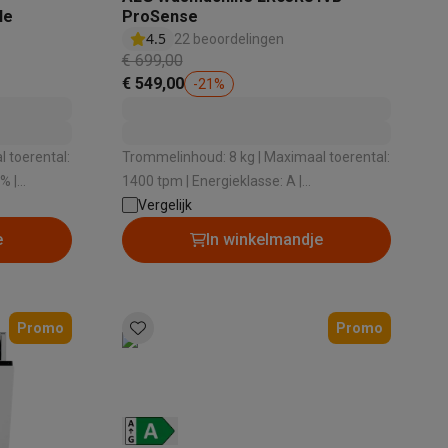
le
ProSense
4.5
22 beoordelingen
€ 699,00
tion accessoires
€ 549,00
-
21
%
 accessoires
 toerental:
Trommelinhoud: 8 kg | Maximaal toerental:
% |
1400 tpm | Energieklasse: A |
Racing
Smartphone gaming controllers
Accessoires
2 dB |
Geluidsniveau bij het zwieren: 74 dB |
Vergelijk
g
Dosering wasmiddel: Handmatig
e
In winkelmandje
s & GPS trackers
Promo
Promo
 personenweegschalen
Slimme elektrische tandenborstels
Babyf