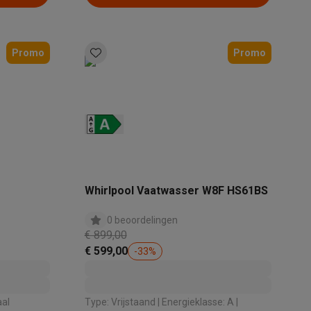
Promo
Promo
Whirlpool Vaatwasser W8F HS61BS
0 beoordelingen
€ 899,00
€ 599,00
-
33
%
aal
Type: Vrijstaand | Energieklasse: A |