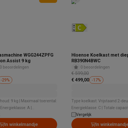
klein elektro
Solden op multimedia
Solden op TV & audio
Black Friday
lijke winkelbeleving
Niet tevreden, geld terug
ie
TV installatie
asmachine WGG244ZPFG
Hisense Koelkast met die
etaling
Alma: betaal in 2 of 3 keer
Klarna: betaal binnen 30 dagen
ron Assist 9 kg
RB390N4BWC
everingsuur
Zakelijke klanten
ProteKt: verzeker je toestel
Swap Pro
0 beoordelingen
0 beoordelingen
 kookplaat past bij jouw keuken?
Meer...
€ 599,00
..
€ 499,00
-
29
%
-
17
%
ituatie
Hoofdtelefoon of oortjes?
Meer...
 je een elektrische step?
Hoe kies je een drone ?
oud: 9 kg | Maximaal toerental:
Type koelkast: Vrijstaand 2-deur
 groot elektro
Outlet klein elektro
Outlet TV & audio
Outlet accesso
Energieklasse: A |
Energieklasse: C | Totale capaciteit: 304 L |
au bij het zwieren: 71 dB |
k
Geluidsniveau: 35 dB | Hoogte
Vergelijk
wasmiddel: Handmatig
In winkelmandje
In winkelmandj