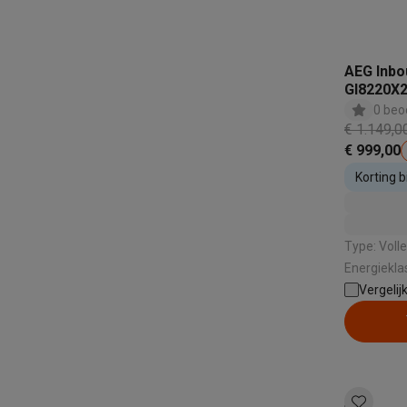
Eco producten
Ecocheques
Info ecocheques
Alle eco producten
Alle eco promoties
AEG Inbo
Refurbished
GI8220X
Refurbished smartphones
Refurbished tablets
Refurbished
Cleanin
0 beo
Huishouden
€ 1.149,0
Wasmachines met ecocheques
Droogkasten met ecoche
€ 999,00
Kleine keukentoestellen
Korting 
Kleine keukentoestellen met ecocheques
Koffiemachines
inbouwto
Grote keukentoestellen
Vaatwassers met ecocheques
Koelkasten met ecocheque
Type: Volle
Airco
Energieklasse: A | Geluids
Airco's met ecocheques
Type droog
Vergelij
TV & audio
Automatis
TV met ecocheques
Bluetooth speakers met ecocheques
Multimedia & telefonie
Smartphones met ecocheques
Tablets met ecocheques
La
Transport