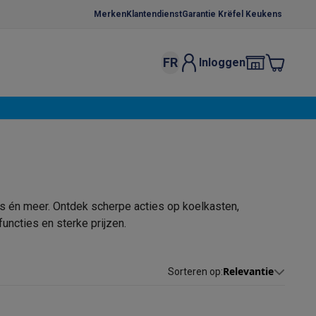
Merken
Klantendienst
Garantie Krëfel Keukens
FR
Inloggen
kels
Droogrekken
s
 microgolfovens
Inbouw wasmachines
ten
s én meer. Ontdek scherpe acties op koelkasten,
ncties en sterke prijzen.
o
Koffiezetapparaten
Koffie, capsules & pads
Accessoires
Relevantie
Sorteren op
: