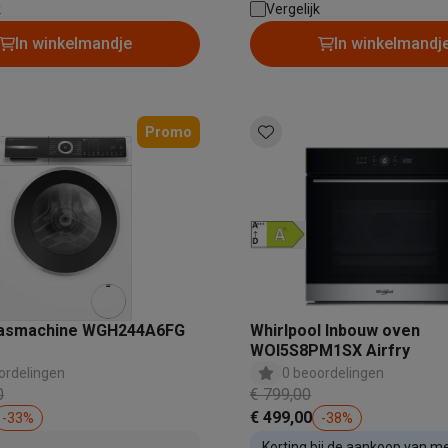
| Stoomfunctie: Ja
Huisdierverzorging
GPS trackers dieren
eau: 35 dB
k
Vergelijk
In winkelmandje
In winkelmandj
tels
Multistylers
Krulspelden
terflossers
groomers
Tondeuses
Scheerkoppen
Accessoires
Promo
etverzorging
Accessoires
massage
Massage guns
rostimulatie apparaten
Bloedcirculatie apparaten
Infraroodlampen
sols
Luchtbevochtigers
g TV
TCL TV
TV steunen
Beamers
diastreamers
DVD & Blu-Ray spelers
efoons
Oortjes
Draadloze oortjes
Sportoortjes
asmachine WGH244A6FG
Whirlpool Inbouw oven
WOI5S8PM1SX Airfry
ty speakers
ordelingen
0 beoordelingen
s
0
€ 799,00
€ 499,00
-
33
%
-
38
%
pelers
Audio accessoires
Korting bij de aankoop van m