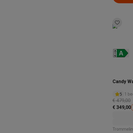
Candy W
5
1 be
€ 479,00
€ 349,00
Trommelinh