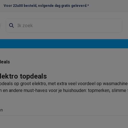
Voor 22u00 besteld, volgende dag gratis geleverd.*
en droogkast sets
Was-droogcombinaties
Tussenkaders en sok
e vaatwassers
e koelkasten
Amerikaanse koelkasten
Wijnkoelkasten
Diepvriezer
w koelkasten
Inbouw diepvriezers
Inbouw wijnkoelkasten
Inbouw
deals
kplaten
Gas kookplaten
Kookplaten met afzuiging
Pannen
Kookpot
lektro topdeals
pdeals op groot elektro, met extra veel voordeel op wasmachine
izen
Gasfornuizen
 en andere must-haves voor je huishouden: topmerken, slimme fu
iemachines
ressomachines
Capsule- & padsmachines
Nespresso
Dolce Gust
en
machines
Juicers
Eierkokers
Yoghurtmachines
Accessoires
 monsieur machines
Accessoires