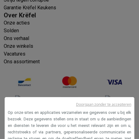
Garantie Krëfel Keukens
Over Krëfel
Onze acties
Solden
Ons verhaal
Onze winkels
Vacatures
Ons assortiment
Doorgaan zonder te accepteren
Op onze sites en applicaties verzamelen we gegevens over u bij elk
bezoek. Deze gegevens stellen ons in staat om u de aanbiedingen
en diensten te leveren die voor u het meest relevant zijn en om u,
Verkoopsvoorwaarden
rechtstreeks of via partners, gepersonaliseerde communicatie en
Privacy
reclame te sturen en om de doeltreffendheid ervan te meten. Het