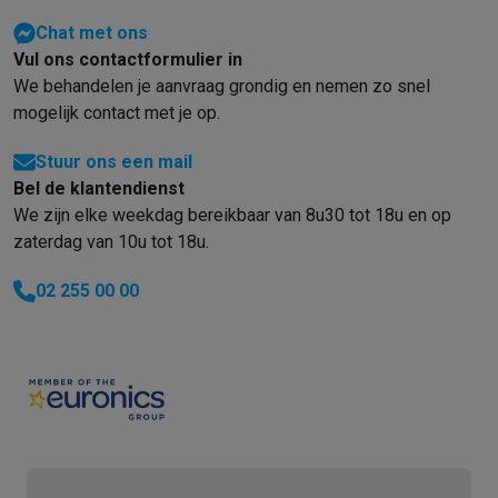
Info ecocheques
Alle eco producten
Alle eco promoties
Refurbished
Chat met ons
Refurbished smartphones
Refurbished tablets
Refurbished lap
Vul ons contactformulier in
Huishouden
We behandelen je aanvraag grondig en nemen zo snel
Wasmachines met ecocheques
Droogkasten met ecocheques
mogelijk contact met je op.
Kleine keukentoestellen
Stuur ons een mail
Kleine keukentoestellen met ecocheques
Koffiemachines met
Bel de klantendienst
Grote keukentoestellen
We zijn elke weekdag bereikbaar van 8u30 tot 18u en op
Vaatwassers met ecocheques
Koelkasten met ecocheques
Die
zaterdag van 10u tot 18u.
Airco
Airco's met ecocheques
02 255 00 00
TV & audio
TV met ecocheques
Bluetooth speakers met ecocheques
Kopt
Multimedia & telefonie
Smartphones met ecocheques
Tablets met ecocheques
Laptop
Transport
Elektrische steps met ecocheques
Eco initiatieven
Impact
Energie besparen
Recycleer je oud elektro