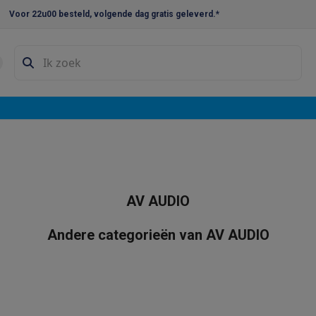
Voor 22u00 besteld, volgende dag gratis geleverd.*
en droogkast sets
Was-droogcombinaties
Tussenkaders en sok
e vaatwassers
e koelkasten
Amerikaanse koelkasten
Wijnkoelkasten
Diepvriezer
w koelkasten
Inbouw diepvriezers
Inbouw wijnkoelkasten
Inbouw
kplaten
Gas kookplaten
Kookplaten met afzuiging
Pannen
Kookpot
AV AUDIO
izen
Gasfornuizen
iemachines
Andere categorieën van AV AUDIO
ressomachines
Capsule- & padsmachines
Nespresso
Dolce Gust
machines
Juicers
Eierkokers
Yoghurtmachines
Accessoires
 monsieur machines
Accessoires