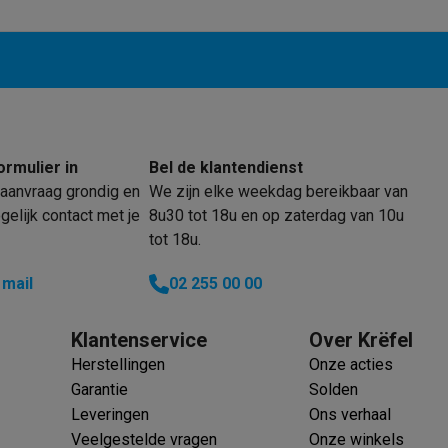
enders
Soepmakers
Hakmolens
Accessoires
kokers
Kookrobots
Pastamachines
Opzetkookplaten
Accessoires
i
Pizzamakers
Accessoires
barbecues
Accessoires
nen
Waterfilterpatronen
Ijsblokjesmachines
toestellen
Keukengerei & gadgets
verse desserten
ormulier in
Bel de klantendienst
oires
aanvraag grondig en
We zijn elke weekdag bereikbaar van
elijk contact met je
8u30 tot 18u en op zaterdag van 10u
Sledestofzuigers
Handstofzuigers
Bouwstofzuigers
Stofzuigerz
tot 18u.
adrobots
Robot ramenwassers
Hogedrukreinigers
Ruitenwassers
Dweilsystemen
Accessoires
 mail
02 255 00 00
e strijkplanken
Strijkplanken
Accessoires
Klantenservice
Over Krëfel
es
Herstellingen
Onze acties
ntvochtigers
Weerstations
Garantie
Solden
Leveringen
Ons verhaal
en droogkast sets
Was-droogcombinaties
Tussenkaders en sok
Veelgestelde vragen
Onze winkels