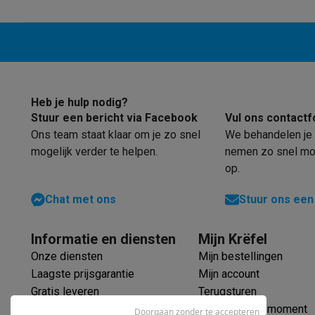
Robots & mixers
Keukenmachines
Keukenrobots
Mixers
Bl
Koken & stomen
Multicookers
Rijst- en stoomkokers
Water
Fun cooking
Gourmet toestellen
Fondue
Raclette
TeppanYak
Barbecues
Elektrische barbecues
Houtskoolbarbecues
Gas
Koude dranken
Juicers
Bruiswatermachines
Waterfilterkan
Kookgerei
Pannen
Kookpotten
Keukenweegschalen
Vacuüm
Heb je hulp nodig?
Desserts
Wafelijzers
Ijsmachines
Pannenkoekenmakers
Di
Stuur een bericht via Facebook
Vul ons contactf
Smart garden
Binnentuin
Kruiden
Compost machines
Access
Ons team staat klaar om je zo snel
We behandelen je 
Huishouden & airco
mogelijk verder te helpen.
nemen zo snel mog
Stofzuigen
Stofzuigers
Robotstofzuigers
Steelstofzuigers
op.
Robots
Robotstofzuigers
Dweilrobots
Robotmaaiers
Zwemb
Schoonmaken
Vloerreinigers
Stoomreinigers
Tapijtreinigers
Chat met ons
Stuur ons een
Strijken
Stoomgenerators
Strijkijzers
Kledingstomers
Actiev
Naaien
Naaimachines
Accessoires
Informatie en diensten
Mijn Krëfel
Verkoelen
Mobiele airco’s
Aircoolers
Ventilators
Accessoir
Onze diensten
Mijn bestellingen
Luchtbehandeling
Luchtreinigers
Luchtbevochtigers
Luchto
Laagste prijsgarantie
Mijn account
Verwarmen
Elektrische verwarming
Elektrische dekens
Gratis leveren
Terugsturen
Wassen & drogen
Wasmachines
Droogkasten
Wasmachine 
Verlengde garantie
Mijn leveringsmoment
Doorgaan zonder te accepteren