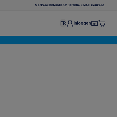
Merken
Klantendienst
Garantie Krëfel Keukens
FR
Inloggen
kels
Droogrekken
s
 microgolfovens
Inbouw wasmachines
ten
o
Koffiezetapparaten
Koffie, capsules & pads
Accessoires