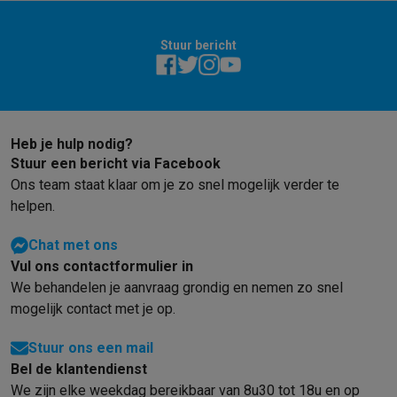
Barbecues
Elektrische barbecues
Houtskoolbarbecues
Gasbarb
Koude dranken
Juicers
Bruiswatermachines
Waterfilterkannen
Wa
Stuur bericht
Kookgerei
Pannen
Kookpotten
Keukenweegschalen
Vacuümtoest
Desserts
Wafelijzers
Ijsmachines
Pannenkoekenmakers
Divers
Smart garden
Binnentuin
Kruiden
Compost machines
Accessoire
Huishouden & airco
Heb je hulp nodig?
Stofzuigen
Stofzuigers
Robotstofzuigers
Steelstofzuigers
Sled
Stuur een bericht via Facebook
Robots
Robotstofzuigers
Dweilrobots
Robotmaaiers
Zwembadr
Ons team staat klaar om je zo snel mogelijk verder te
Schoonmaken
Vloerreinigers
Stoomreinigers
Tapijtreinigers
Hoge
helpen.
Strijken
Stoomgenerators
Strijkijzers
Kledingstomers
Actieve str
Naaien
Naaimachines
Accessoires
Chat met ons
Verkoelen
Mobiele airco’s
Aircoolers
Ventilators
Accessoires
Vul ons contactformulier in
Luchtbehandeling
Luchtreinigers
Luchtbevochtigers
Luchtontvoc
We behandelen je aanvraag grondig en nemen zo snel
Verwarmen
Elektrische verwarming
Elektrische dekens
mogelijk contact met je op.
Wassen & drogen
Wasmachines
Droogkasten
Wasmachine en d
Stuur ons een mail
Huisdieren
Automatische voerbak
Automatische kattenbak
Huis
Bel de klantendienst
Beauty & gezondheid
We zijn elke weekdag bereikbaar van 8u30 tot 18u en op
Haarverzorging
Haardrogers
Stijltangen
Krultangen
Föhnborstels