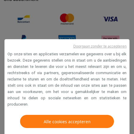
Refurbished
Refurbished smartphones
Refurbished tablets
Refurbished lap
Huishouden
Wasmachines met ecocheques
Droogkasten met ecocheques
Kleine keukentoestellen
Kleine keukentoestellen met ecocheques
Koffiemachines met
Grote keukentoestellen
Doorgaan zonder te accepteren
Vaatwassers met ecocheques
Koelkasten met ecocheques
Die
Op onze sites en applicaties verzamelen we gegevens over u bij elk
Airco
bezoek. Deze gegevens stellen ons in staat om u de aanbiedingen
Airco's met ecocheques
en diensten te leveren die voor u het meest relevant zijn en om u,
Verkoopsvoorwaarden
rechtstreeks of via partners, gepersonaliseerde communicatie en
TV & audio
Privacy
reclame te sturen en om de doeltreffendheid ervan te meten. Het
TV met ecocheques
Bluetooth speakers met ecocheques
Kopt
stelt ons ook in staat om de inhoud van onze sites aan te passen
Disclaimer
Multimedia & telefonie
aan uw voorkeuren, om het voor u gemakkelijker te maken om
Smartphones met ecocheques
Tablets met ecocheques
Laptop
Cookies
inhoud te delen op sociale netwerken en om statistieken te
Transport
produceren.
Elektrische steps met ecocheques
Krëfel NV - Steenstraat 44 - Industriezone 4 "T Sas",
Eco initiatieven
1851 Humbeek, België
Alle cookies accepteren
Impact
Energie besparen
Recycleer je oud elektro
BTW BE 0400.673.544
Info & acties