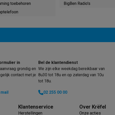
enders
Soepmakers
Hakmolens
Accessoires
aming toebehoren
BigBen Radio's
kokers
Kookrobots
Pastamachines
Opzetkookplaten
Accessoires
optelefoon
i
Pizzamakers
Accessoires
barbecues
Accessoires
nen
Waterfilterpatronen
Ijsblokjesmachines
toestellen
Keukengerei & gadgets
verse desserten
oires
Sledestofzuigers
Handstofzuigers
Bouwstofzuigers
Stofzuigerz
ormulier in
Bel de klantendienst
adrobots
Robot ramenwassers
aanvraag grondig en
We zijn elke weekdag bereikbaar van
Hogedrukreinigers
Ruitenwassers
Dweilsystemen
Accessoires
elijk contact met je
8u30 tot 18u en op zaterdag van 10u
e strijkplanken
Strijkplanken
Accessoires
tot 18u.
es
 mail
02 255 00 00
ntvochtigers
Weerstations
Klantenservice
Over Krëfel
en droogkast sets
Was-droogcombinaties
Tussenkaders en sok
Herstellingen
Onze acties