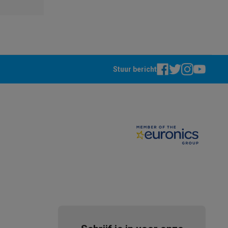
Stuur bericht
akken
Accessoires
kels
Droogrekken