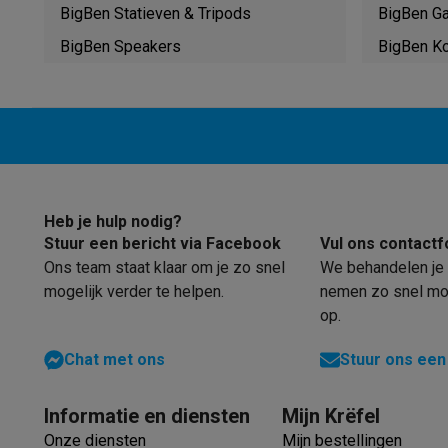
Robots & mixers
Keukenmachines
Keukenrobots
Mixers
Bl
BigBen Statieven & Tripods
BigBen G
Koken & stomen
Multicookers
Rijst- en stoomkokers
Water
BigBen Speakers
BigBen K
Fun cooking
Gourmet toestellen
Fondue
Raclette
TeppanYak
Barbecues
Elektrische barbecues
Houtskoolbarbecues
Gas
Koude dranken
Juicers
Bruiswatermachines
Waterfilterkan
Kookgerei
Pannen
Kookpotten
Keukenweegschalen
Vacuüm
Desserts
Wafelijzers
Ijsmachines
Pannenkoekenmakers
Di
Smart garden
Binnentuin
Kruiden
Compost machines
Access
Huishouden & airco
Heb je hulp nodig?
Stofzuigen
Stofzuigers
Robotstofzuigers
Steelstofzuigers
Stuur een bericht via Facebook
Vul ons contactf
Robots
Robotstofzuigers
Dweilrobots
Robotmaaiers
Zwemb
Ons team staat klaar om je zo snel
We behandelen je 
Schoonmaken
Vloerreinigers
Stoomreinigers
Tapijtreinigers
mogelijk verder te helpen.
nemen zo snel mog
Strijken
Stoomgenerators
Strijkijzers
Kledingstomers
Actiev
op.
Naaien
Naaimachines
Accessoires
Verkoelen
Mobiele airco’s
Aircoolers
Ventilators
Accessoir
Chat met ons
Stuur ons een
Luchtbehandeling
Luchtreinigers
Luchtbevochtigers
Luchto
Verwarmen
Elektrische verwarming
Elektrische dekens
Informatie en diensten
Mijn Krëfel
Wassen & drogen
Wasmachines
Droogkasten
Wasmachine 
Onze diensten
Mijn bestellingen