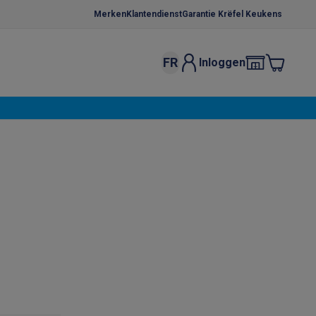
Merken
Klantendienst
Garantie Krëfel Keukens
FR
Inloggen
kels
Droogrekken
s
 microgolfovens
Inbouw wasmachines
ten
o
Koffiezetapparaten
Koffie, capsules & pads
Accessoires