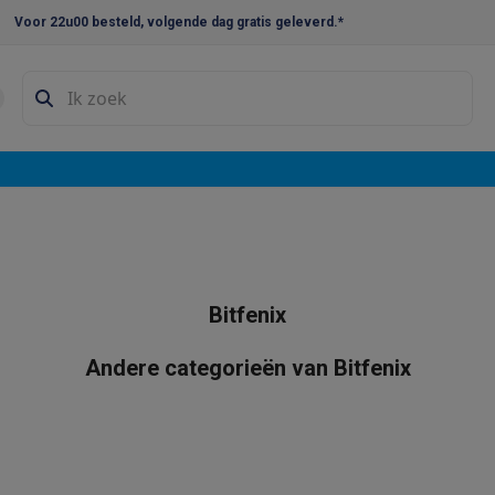
Voor 22u00 besteld, volgende dag gratis geleverd.*
en droogkast sets
Was-droogcombinaties
Tussenkaders en sok
e vaatwassers
e koelkasten
Amerikaanse koelkasten
Wijnkoelkasten
Diepvriezer
w koelkasten
Inbouw diepvriezers
Inbouw wijnkoelkasten
Inbouw
kplaten
Gas kookplaten
Kookplaten met afzuiging
Pannen
Kookpot
Bitfenix
izen
Gasfornuizen
iemachines
Andere categorieën van Bitfenix
ressomachines
Capsule- & padsmachines
Nespresso
Dolce Gust
machines
Juicers
Eierkokers
Yoghurtmachines
Accessoires
 monsieur machines
Accessoires