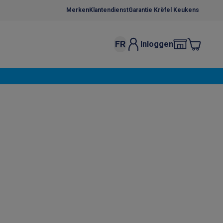
Merken
Klantendienst
Garantie Krëfel Keukens
FR
Inloggen
kels
Droogrekken
s
 microgolfovens
Inbouw wasmachines
ten
o
Koffiezetapparaten
Koffie, capsules & pads
Accessoires