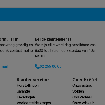
enders
Soepmakers
Hakmolens
Accessoires
kokers
Kookrobots
Pastamachines
Opzetkookplaten
Accessoires
i
Pizzamakers
Accessoires
barbecues
Accessoires
nen
Waterfilterpatronen
Ijsblokjesmachines
toestellen
Keukengerei & gadgets
verse desserten
ormulier in
Bel de klantendienst
oires
aanvraag grondig en
We zijn elke weekdag bereikbaar van
elijk contact met je
8u30 tot 18u en op zaterdag van 10u
Sledestofzuigers
Handstofzuigers
Bouwstofzuigers
Stofzuigerz
tot 18u.
adrobots
Robot ramenwassers
Hogedrukreinigers
Ruitenwassers
Dweilsystemen
Accessoires
 mail
02 255 00 00
e strijkplanken
Strijkplanken
Accessoires
Klantenservice
Over Krëfel
es
Herstellingen
Onze acties
ntvochtigers
Weerstations
Garantie
Solden
Leveringen
Ons verhaal
en droogkast sets
Was-droogcombinaties
Tussenkaders en sok
Veelgestelde vragen
Onze winkels