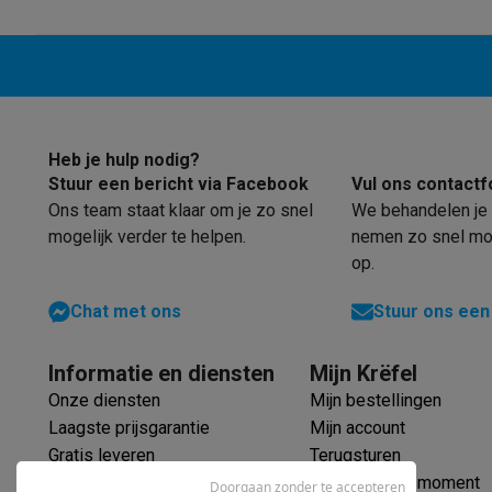
Robots & mixers
Keukenmachines
Keukenrobots
Mixers
Bl
Koken & stomen
Multicookers
Rijst- en stoomkokers
Water
Fun cooking
Gourmet toestellen
Fondue
Raclette
TeppanYak
Barbecues
Elektrische barbecues
Houtskoolbarbecues
Gas
Koude dranken
Juicers
Bruiswatermachines
Waterfilterkan
Kookgerei
Pannen
Kookpotten
Keukenweegschalen
Vacuüm
Heb je hulp nodig?
Desserts
Wafelijzers
Ijsmachines
Pannenkoekenmakers
Di
Stuur een bericht via Facebook
Vul ons contactf
Smart garden
Binnentuin
Kruiden
Compost machines
Access
Ons team staat klaar om je zo snel
We behandelen je 
Huishouden & airco
mogelijk verder te helpen.
nemen zo snel mog
Stofzuigen
Stofzuigers
Robotstofzuigers
Steelstofzuigers
op.
Robots
Robotstofzuigers
Dweilrobots
Robotmaaiers
Zwemb
Schoonmaken
Vloerreinigers
Stoomreinigers
Tapijtreinigers
Chat met ons
Stuur ons een
Strijken
Stoomgenerators
Strijkijzers
Kledingstomers
Actiev
Naaien
Naaimachines
Accessoires
Informatie en diensten
Mijn Krëfel
Verkoelen
Mobiele airco’s
Aircoolers
Ventilators
Accessoir
Onze diensten
Mijn bestellingen
Luchtbehandeling
Luchtreinigers
Luchtbevochtigers
Luchto
Laagste prijsgarantie
Mijn account
Verwarmen
Elektrische verwarming
Elektrische dekens
Gratis leveren
Terugsturen
Wassen & drogen
Wasmachines
Droogkasten
Wasmachine 
Verlengde garantie
Mijn leveringsmoment
Doorgaan zonder te accepteren