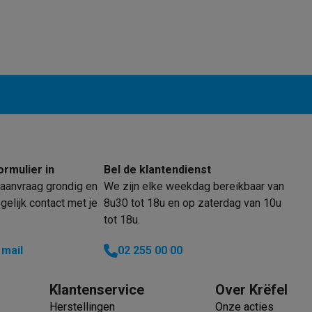
enders
Soepmakers
Hakmolens
Accessoires
kokers
Kookrobots
Pastamachines
Opzetkookplaten
Accessoires
i
Pizzamakers
Accessoires
barbecues
Accessoires
nen
Waterfilterpatronen
Ijsblokjesmachines
toestellen
Keukengerei & gadgets
verse desserten
oires
Sledestofzuigers
Handstofzuigers
Bouwstofzuigers
Stofzuigerz
ormulier in
Bel de klantendienst
adrobots
Robot ramenwassers
aanvraag grondig en
We zijn elke weekdag bereikbaar van
Hogedrukreinigers
Ruitenwassers
Dweilsystemen
Accessoires
elijk contact met je
8u30 tot 18u en op zaterdag van 10u
e strijkplanken
Strijkplanken
Accessoires
tot 18u.
es
 mail
02 255 00 00
ntvochtigers
Weerstations
Klantenservice
Over Krëfel
en droogkast sets
Was-droogcombinaties
Tussenkaders en sok
Herstellingen
Onze acties