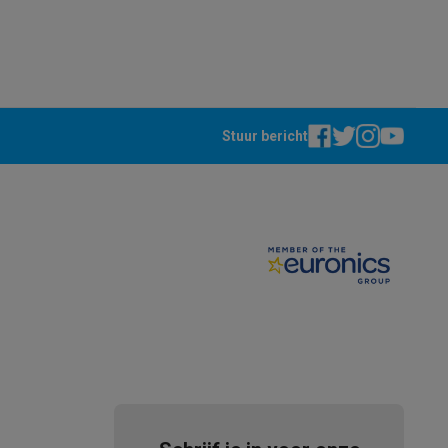
Stuur bericht
akken
Accessoires
kels
Droogrekken