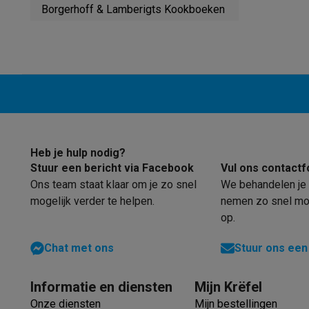
Robots & mixers
Keukenmachines
Keukenrobots
Mixers
Bl
Borgerhoff & Lamberigts Kookboeken
Koken & stomen
Multicookers
Rijst- en stoomkokers
Water
Fun cooking
Gourmet toestellen
Fondue
Raclette
TeppanYak
Barbecues
Elektrische barbecues
Houtskoolbarbecues
Gas
Koude dranken
Juicers
Bruiswatermachines
Waterfilterkan
Kookgerei
Pannen
Kookpotten
Keukenweegschalen
Vacuüm
Desserts
Wafelijzers
Ijsmachines
Pannenkoekenmakers
Di
Smart garden
Binnentuin
Kruiden
Compost machines
Access
Huishouden & airco
Heb je hulp nodig?
Stofzuigen
Stofzuigers
Robotstofzuigers
Steelstofzuigers
Stuur een bericht via Facebook
Vul ons contactf
Robots
Robotstofzuigers
Dweilrobots
Robotmaaiers
Zwemb
Ons team staat klaar om je zo snel
We behandelen je 
Schoonmaken
Vloerreinigers
Stoomreinigers
Tapijtreinigers
mogelijk verder te helpen.
nemen zo snel mog
Strijken
Stoomgenerators
Strijkijzers
Kledingstomers
Actiev
op.
Naaien
Naaimachines
Accessoires
Verkoelen
Mobiele airco’s
Aircoolers
Ventilators
Accessoir
Chat met ons
Stuur ons een
Luchtbehandeling
Luchtreinigers
Luchtbevochtigers
Luchto
Verwarmen
Elektrische verwarming
Elektrische dekens
Informatie en diensten
Mijn Krëfel
Wassen & drogen
Wasmachines
Droogkasten
Wasmachine 
Onze diensten
Mijn bestellingen