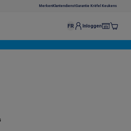
Merken
Klantendienst
Garantie Krëfel Keukens
FR
Inloggen
kels
Droogrekken
s
 microgolfovens
Inbouw wasmachines
ten
o
Koffiezetapparaten
Koffie, capsules & pads
Accessoires
s