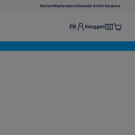
Merken
Klantendienst
Garantie Krëfel Keukens
FR
Inloggen
kels
Droogrekken
s
 microgolfovens
Inbouw wasmachines
ten
o
Koffiezetapparaten
Koffie, capsules & pads
Accessoires