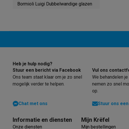
Robots & mixers
Keukenmachines
Keukenrobots
Mixers
Bl
Bormioli Luigi Dubbelwandige glazen
Koken & stomen
Multicookers
Rijst- en stoomkokers
Water
Fun cooking
Gourmet toestellen
Fondue
Raclette
TeppanYak
Barbecues
Elektrische barbecues
Houtskoolbarbecues
Gas
Koude dranken
Juicers
Bruiswatermachines
Waterfilterkan
Kookgerei
Pannen
Kookpotten
Keukenweegschalen
Vacuüm
Desserts
Wafelijzers
Ijsmachines
Pannenkoekenmakers
Di
Smart garden
Binnentuin
Kruiden
Compost machines
Access
Huishouden & airco
Heb je hulp nodig?
Stofzuigen
Stofzuigers
Robotstofzuigers
Steelstofzuigers
Stuur een bericht via Facebook
Vul ons contactf
Robots
Robotstofzuigers
Dweilrobots
Robotmaaiers
Zwemb
Ons team staat klaar om je zo snel
We behandelen je 
Schoonmaken
Vloerreinigers
Stoomreinigers
Tapijtreinigers
mogelijk verder te helpen.
nemen zo snel mog
Strijken
Stoomgenerators
Strijkijzers
Kledingstomers
Actiev
op.
Naaien
Naaimachines
Accessoires
Verkoelen
Mobiele airco’s
Aircoolers
Ventilators
Accessoir
Chat met ons
Stuur ons een
Luchtbehandeling
Luchtreinigers
Luchtbevochtigers
Luchto
Verwarmen
Elektrische verwarming
Elektrische dekens
Informatie en diensten
Mijn Krëfel
Wassen & drogen
Wasmachines
Droogkasten
Wasmachine 
Onze diensten
Mijn bestellingen