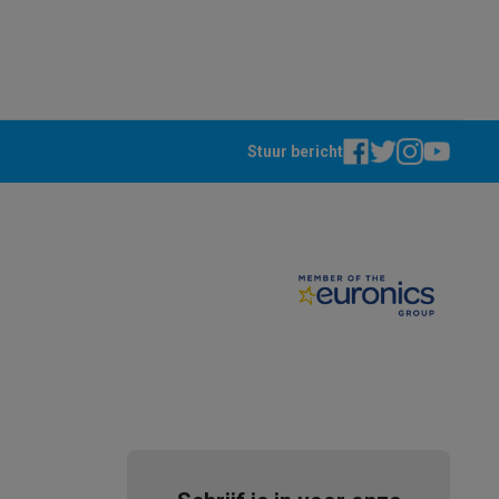
Stuur bericht
akken
Accessoires
kels
Droogrekken