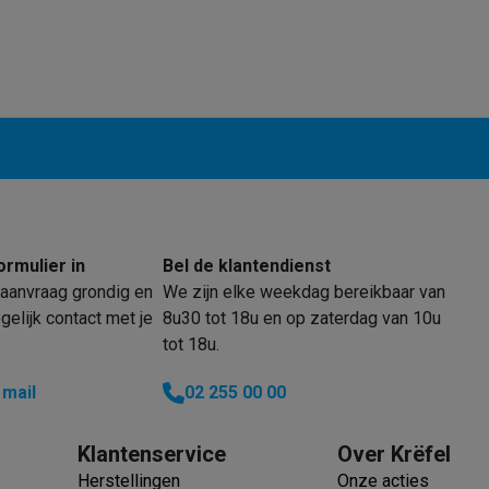
enders
Soepmakers
Hakmolens
Accessoires
kokers
Kookrobots
Pastamachines
Opzetkookplaten
Accessoires
i
Pizzamakers
Accessoires
barbecues
Accessoires
nen
Waterfilterpatronen
Ijsblokjesmachines
toestellen
Keukengerei & gadgets
verse desserten
oires
Sledestofzuigers
Handstofzuigers
Bouwstofzuigers
Stofzuigerz
ormulier in
Bel de klantendienst
adrobots
Robot ramenwassers
aanvraag grondig en
We zijn elke weekdag bereikbaar van
Hogedrukreinigers
Ruitenwassers
Dweilsystemen
Accessoires
elijk contact met je
8u30 tot 18u en op zaterdag van 10u
e strijkplanken
Strijkplanken
Accessoires
tot 18u.
es
 mail
02 255 00 00
ntvochtigers
Weerstations
Klantenservice
Over Krëfel
en droogkast sets
Was-droogcombinaties
Tussenkaders en sok
Herstellingen
Onze acties