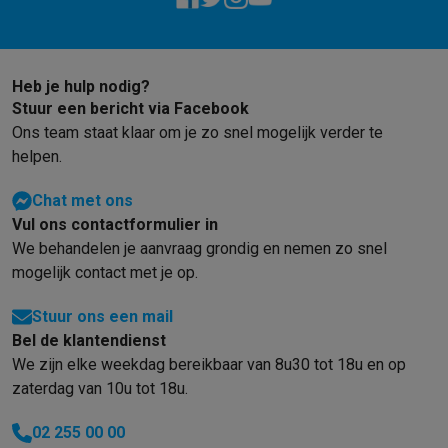
Barbecues
Elektrische barbecues
Houtskoolbarbecues
Gasbarb
Koude dranken
Juicers
Bruiswatermachines
Waterfilterkannen
Wa
Kookgerei
Pannen
Kookpotten
Keukenweegschalen
Vacuümtoest
Heb je hulp nodig?
Desserts
Wafelijzers
Ijsmachines
Pannenkoekenmakers
Divers
Stuur een bericht via Facebook
Smart garden
Binnentuin
Kruiden
Compost machines
Accessoire
Ons team staat klaar om je zo snel mogelijk verder te
Huishouden & airco
helpen.
Stofzuigen
Stofzuigers
Robotstofzuigers
Steelstofzuigers
Sled
Robots
Robotstofzuigers
Dweilrobots
Robotmaaiers
Zwembadr
Chat met ons
Schoonmaken
Vloerreinigers
Stoomreinigers
Tapijtreinigers
Hoge
Vul ons contactformulier in
Strijken
Stoomgenerators
Strijkijzers
Kledingstomers
Actieve str
We behandelen je aanvraag grondig en nemen zo snel
Naaien
Naaimachines
Accessoires
mogelijk contact met je op.
Verkoelen
Mobiele airco’s
Aircoolers
Ventilators
Accessoires
Stuur ons een mail
Luchtbehandeling
Luchtreinigers
Luchtbevochtigers
Luchtontvoc
Bel de klantendienst
Verwarmen
Elektrische verwarming
Elektrische dekens
We zijn elke weekdag bereikbaar van 8u30 tot 18u en op
Wassen & drogen
Wasmachines
Droogkasten
Wasmachine en d
zaterdag van 10u tot 18u.
Huisdieren
Automatische voerbak
Automatische kattenbak
Huis
Beauty & gezondheid
02 255 00 00
Haarverzorging
Haardrogers
Stijltangen
Krultangen
Föhnborstels