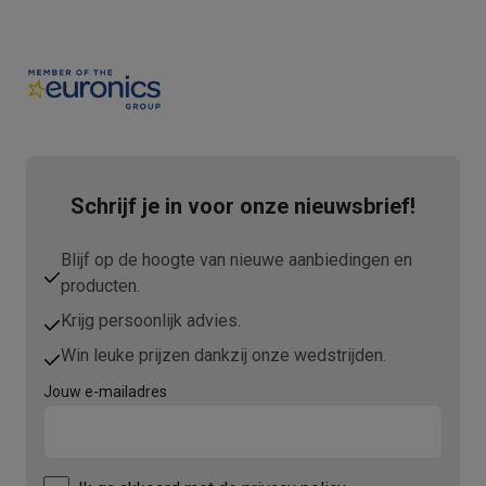
Mondhygiëne
Elektrische tandenborstels
Opzetborstels
Waterf
Scheren
Elektrische scheerapparaten
Baardtrimmers
Multigroo
Lichaamsontharing
IPL ontharing
Epilators
Ladyshaves
Beauty
Gelaatsverzorging
LED Maskers
Spiegels
Hand & voetve
Massage
Voetmassage
Massagestoelen
Nek & schoudermass
Gezondheid
Personenweegschalen
Bloeddrukmeters
Elektrosti
Voor de baby
Babyfoons
Borstkolven
Flessenwarmers
Aerosols
Schrijf je in voor onze nieuwsbrief!
TV, audio & foto
TV & beamers
TV
TV's met soundbar
2026 TV
LG TV
Samsung TV
Blijf op de hoogte van nieuwe aanbiedingen en
Randapparatuur TV
Soundbars
Home cinema
Versterkers
Medias
producten.
Hoofdtelefoons & oortjes
Koptelefoons
Draadloze koptelefoo
Krijg persoonlijk advies.
Speakers
Speakers
Bluetooth speakers
Smart speakers
Party s
Muziek in huis
Radio's & wekkers
Platenspelers
Hifi-ketens
Win leuke prijzen dankzij onze wedstrijden.
Navigatie
Dashcams
GPS
Coyote
GPS accessoires
Jouw e-mailadres
TV & audio accessoires
Steunen
Kabels
Draagbare mediaspele
Fototoestellen
Digitale camera's
Instant camera's
Canon camera'
Video
GoPro
Action cams
Drones
Camcorder