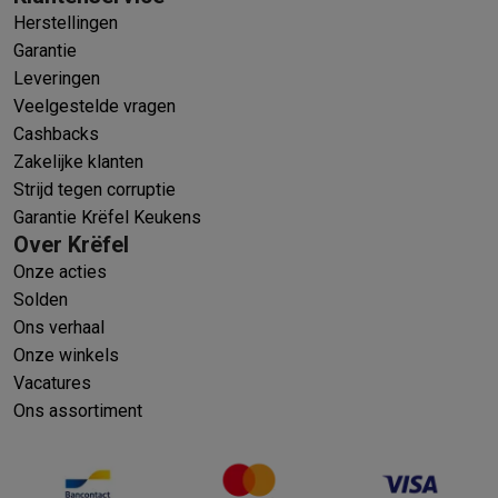
Gaming
Herstellingen
PlayStation
PlayStation 5
PS5 games
PS4 games
Playstation co
Garantie
Nintendo
Nintendo Switch 2
Nintendo Switch games
Nintendo Sw
Leveringen
Xbox
Xbox games
Xbox controllers
Xbox headsets
Xbox access
Veelgestelde vragen
PC gaming
Gaming laptops
Gaming PC
Gaming monitors
Gaming
Cashbacks
Gaming setup
Gaming headsets
Gaming microfoons
Gamingstoe
Zakelijke klanten
Gaming consoles
Strijd tegen corruptie
Smart home & devices
Garantie Krëfel Keukens
Smartwatches
Smartwatches
Activity Trackers
Bandjes
Opladers
Over Krëfel
Mobiliteit
Elektrische steps
Dashcams
GPS
Coyote
Elektrische 
Onze acties
Veiligheid & bescherming
Bewakingscamera's
Alarmsystemen
B
Solden
Contactloos betalen
Betaalterminals
Accessoires SumUp
Ons verhaal
Omgeving & comfort
Verlichting
Plug & play zonnepanelen
Voice
Onze winkels
Entertainment
Smart TV
Smart speakers
Google TV Streamer
App
Vacatures
Keuken
Slimme koelkasten
Slimme vaatwassers
Slimme espre
Ons assortiment
Huishouden & gezondheid
Slimme wasmachines
Slimme droog
Eco producten
Ecocheques