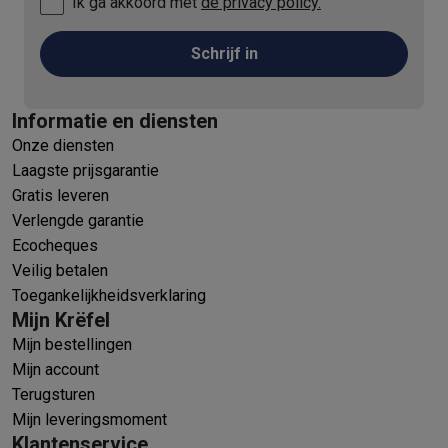
Foto accessoires
Cameratassen
Flitsers & filters
SD-kaarten
Sta
Ik ga akkoord met
de privacy policy.
Telefonie & smartwatches
GSM's
Smartphones
Apple iPhone
Samsung smartphones
GSM’s
Schrijf in
Refurbished
Refurbished smartphones
BuyBack
GSM bescherming
iPhone hoesjes
Samsung hoesjes
Alle hoesj
Informatie en diensten
Smartwatches
Smartwatches
Activity Trackers
Bandjes
Opladers
Onze diensten
GSM opladers
Opladers en kabels
Draadloze opladers
USB-C k
Laagste prijsgarantie
GSM accessoires
AirTags & GPS trackers
Draadloze oortjes
GS
Gratis leveren
Vaste telefoons
Vaste telefoons
Walkie talkies
Babyfoons
Verlengde garantie
Computers & tablets
Ecocheques
Computers
Laptops
Gaming laptops
Apple MacBook
Windows la
Veilig betalen
Randapparatuur IT
Muizen
Toetsenborden
Webcams
PC speaker
Toegankelijkheidsverklaring
Tablets & e-readers
Tablets
Apple iPad
Samsung Galaxy Tab
Tab
Mijn Krëfel
Printen
Printers
Inktpatronen & papier
Cricut
Mijn bestellingen
Netwerk & wifi
Routers & access points
Powerline & Wi-Fi adap
Mijn account
Geheugen & opslag
Externe harde schijven
SSD
USB-sticks
SD-k
Terugsturen
Software
Windows & Microsoft Office
Anti-Virus
Overige softwa
Mijn leveringsmoment
Toebehoren IT
Opladers & kabels
Tassen & sleeves
Steunen
Mu
Klantenservice