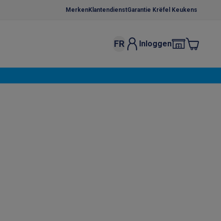
Merken
Klantendienst
Garantie Krëfel Keukens
FR
Inloggen
kels
Droogrekken
s
 microgolfovens
Inbouw wasmachines
ten
o
Koffiezetapparaten
Koffie, capsules & pads
Accessoires