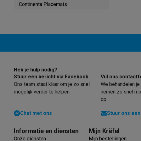
Robots & mixers
Keukenmachines
Keukenrobots
Mixers
Bl
Continenta Placemats
Koken & stomen
Multicookers
Rijst- en stoomkokers
Water
Fun cooking
Gourmet toestellen
Fondue
Raclette
TeppanYak
Barbecues
Elektrische barbecues
Houtskoolbarbecues
Gas
Koude dranken
Juicers
Bruiswatermachines
Waterfilterkan
Kookgerei
Pannen
Kookpotten
Keukenweegschalen
Vacuüm
Desserts
Wafelijzers
Ijsmachines
Pannenkoekenmakers
Di
Smart garden
Binnentuin
Kruiden
Compost machines
Access
Huishouden & airco
Heb je hulp nodig?
Stofzuigen
Stofzuigers
Robotstofzuigers
Steelstofzuigers
Stuur een bericht via Facebook
Vul ons contactf
Robots
Robotstofzuigers
Dweilrobots
Robotmaaiers
Zwemb
Ons team staat klaar om je zo snel
We behandelen je 
Schoonmaken
Vloerreinigers
Stoomreinigers
Tapijtreinigers
mogelijk verder te helpen.
nemen zo snel mog
Strijken
Stoomgenerators
Strijkijzers
Kledingstomers
Actiev
op.
Naaien
Naaimachines
Accessoires
Verkoelen
Mobiele airco’s
Aircoolers
Ventilators
Accessoir
Chat met ons
Stuur ons een
Luchtbehandeling
Luchtreinigers
Luchtbevochtigers
Luchto
Verwarmen
Elektrische verwarming
Elektrische dekens
Informatie en diensten
Mijn Krëfel
Wassen & drogen
Wasmachines
Droogkasten
Wasmachine 
Onze diensten
Mijn bestellingen