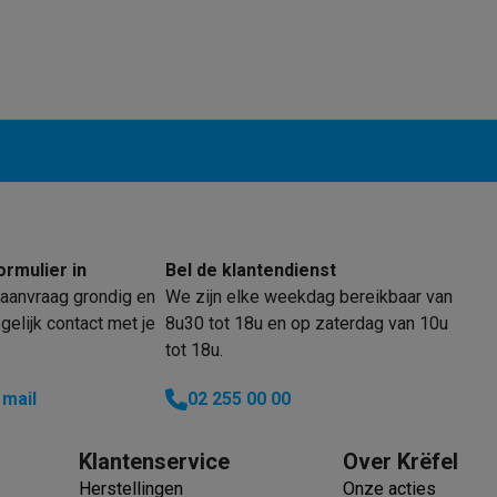
enders
Soepmakers
Hakmolens
Accessoires
kokers
Kookrobots
Pastamachines
Opzetkookplaten
Accessoires
i
Pizzamakers
Accessoires
barbecues
Accessoires
nen
Waterfilterpatronen
Ijsblokjesmachines
toestellen
Keukengerei & gadgets
verse desserten
oires
Sledestofzuigers
Handstofzuigers
Bouwstofzuigers
Stofzuigerz
ormulier in
Bel de klantendienst
adrobots
Robot ramenwassers
aanvraag grondig en
We zijn elke weekdag bereikbaar van
Hogedrukreinigers
Ruitenwassers
Dweilsystemen
Accessoires
elijk contact met je
8u30 tot 18u en op zaterdag van 10u
e strijkplanken
Strijkplanken
Accessoires
tot 18u.
es
 mail
02 255 00 00
ntvochtigers
Weerstations
Klantenservice
Over Krëfel
en droogkast sets
Was-droogcombinaties
Tussenkaders en sok
Herstellingen
Onze acties