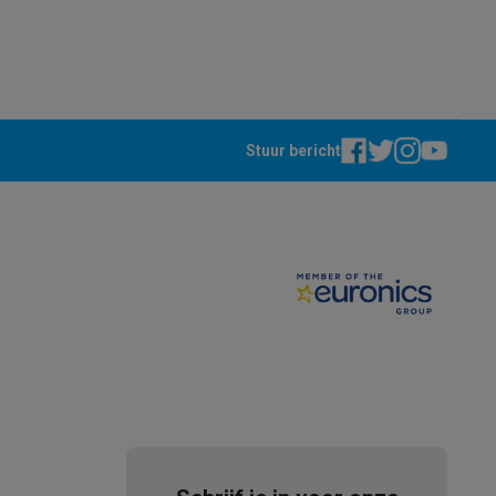
Stuur bericht
akken
Accessoires
kels
Droogrekken