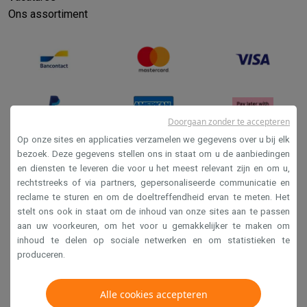
Refurbished
Ons assortiment
Refurbished smartphones
Refurbished tablets
Refurbished lap
Huishouden
Wasmachines met ecocheques
Droogkasten met ecocheques
Kleine keukentoestellen
Kleine keukentoestellen met ecocheques
Koffiemachines met
Grote keukentoestellen
Vaatwassers met ecocheques
Koelkasten met ecocheques
Die
Doorgaan zonder te accepteren
Airco
Op onze sites en applicaties verzamelen we gegevens over u bij elk
Airco's met ecocheques
bezoek. Deze gegevens stellen ons in staat om u de aanbiedingen
TV & audio
en diensten te leveren die voor u het meest relevant zijn en om u,
Verkoopsvoorwaarden
rechtstreeks of via partners, gepersonaliseerde communicatie en
TV met ecocheques
Bluetooth speakers met ecocheques
Kopt
Privacy
reclame te sturen en om de doeltreffendheid ervan te meten. Het
Multimedia & telefonie
stelt ons ook in staat om de inhoud van onze sites aan te passen
Disclaimer
Smartphones met ecocheques
Tablets met ecocheques
Laptop
aan uw voorkeuren, om het voor u gemakkelijker te maken om
Transport
Cookies
inhoud te delen op sociale netwerken en om statistieken te
Elektrische steps met ecocheques
produceren.
Eco initiatieven
Krëfel NV - Steenstraat 44 - Industriezone 4 "T Sas",
Impact
Energie besparen
Recycleer je oud elektro
1851 Humbeek, België
Alle cookies accepteren
Info & acties