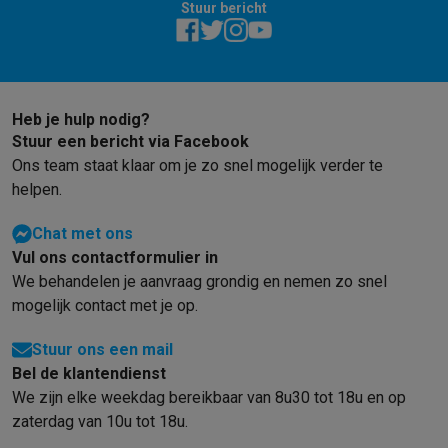
Stuur bericht
Barbecues
Elektrische barbecues
Houtskoolbarbecues
Gasbarb
Koude dranken
Juicers
Bruiswatermachines
Waterfilterkannen
Wa
Kookgerei
Pannen
Kookpotten
Keukenweegschalen
Vacuümtoest
Desserts
Wafelijzers
Ijsmachines
Pannenkoekenmakers
Divers
Heb je hulp nodig?
Smart garden
Binnentuin
Kruiden
Compost machines
Accessoire
Stuur een bericht via Facebook
Huishouden & airco
Ons team staat klaar om je zo snel mogelijk verder te
Stofzuigen
Stofzuigers
Robotstofzuigers
Steelstofzuigers
Sled
helpen.
Robots
Robotstofzuigers
Dweilrobots
Robotmaaiers
Zwembadr
Schoonmaken
Vloerreinigers
Stoomreinigers
Tapijtreinigers
Hoge
Chat met ons
Strijken
Stoomgenerators
Strijkijzers
Kledingstomers
Actieve str
Vul ons contactformulier in
Naaien
Naaimachines
Accessoires
We behandelen je aanvraag grondig en nemen zo snel
Verkoelen
Mobiele airco’s
Aircoolers
Ventilators
Accessoires
mogelijk contact met je op.
Luchtbehandeling
Luchtreinigers
Luchtbevochtigers
Luchtontvoc
Verwarmen
Elektrische verwarming
Elektrische dekens
Stuur ons een mail
Wassen & drogen
Wasmachines
Droogkasten
Wasmachine en d
Bel de klantendienst
Huisdieren
Automatische voerbak
Automatische kattenbak
Huis
We zijn elke weekdag bereikbaar van 8u30 tot 18u en op
Beauty & gezondheid
zaterdag van 10u tot 18u.
Haarverzorging
Haardrogers
Stijltangen
Krultangen
Föhnborstels