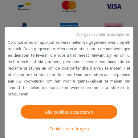
Refurbished
Refurbished smartphones
Refurbished tablets
Refurbished lap
Huishouden
Wasmachines met ecocheques
Droogkasten met ecocheques
Kleine keukentoestellen
Doorgaan zonder te accepteren
Kleine keukentoestellen met ecocheques
Koffiemachines met
Op onze sites en applicaties verzamelen we gegevens over u bij elk
Grote keukentoestellen
bezoek. Deze gegevens stellen ons in staat om u de aanbiedingen
Vaatwassers met ecocheques
Koelkasten met ecocheques
Die
en diensten te leveren die voor u het meest relevant zijn en om u,
Verkoopsvoorwaarden
Airco
rechtstreeks of via partners, gepersonaliseerde communicatie en
Privacy
Airco's met ecocheques
reclame te sturen en om de doeltreffendheid ervan te meten. Het
stelt ons ook in staat om de inhoud van onze sites aan te passen
TV & audio
Disclaimer
aan uw voorkeuren, om het voor u gemakkelijker te maken om
TV met ecocheques
Bluetooth speakers met ecocheques
Kopt
Cookies
inhoud te delen op sociale netwerken en om statistieken te
Multimedia & telefonie
produceren.
Smartphones met ecocheques
Tablets met ecocheques
Laptop
Krëfel NV - Steenstraat 44 - Industriezone 4 "T Sas",
Transport
1851 Humbeek, België
Alle cookies accepteren
Elektrische steps met ecocheques
BTW BE 0400.673.544
Eco initiatieven
Cookie-instellingen
Impact
Energie besparen
Recycleer je oud elektro
Copyright 2026
Info & acties