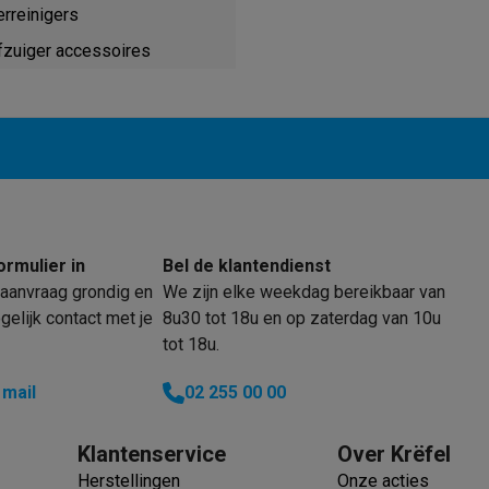
enders
Soepmakers
Hakmolens
Accessoires
erreinigers
kokers
Kookrobots
Pastamachines
Opzetkookplaten
Accessoires
fzuiger accessoires
i
Pizzamakers
Accessoires
barbecues
Accessoires
nen
Waterfilterpatronen
Ijsblokjesmachines
toestellen
Keukengerei & gadgets
verse desserten
oires
Sledestofzuigers
Handstofzuigers
Bouwstofzuigers
Stofzuigerz
ormulier in
Bel de klantendienst
adrobots
Robot ramenwassers
aanvraag grondig en
We zijn elke weekdag bereikbaar van
Hogedrukreinigers
Ruitenwassers
Dweilsystemen
Accessoires
elijk contact met je
8u30 tot 18u en op zaterdag van 10u
e strijkplanken
Strijkplanken
Accessoires
tot 18u.
es
 mail
02 255 00 00
ntvochtigers
Weerstations
Klantenservice
Over Krëfel
en droogkast sets
Was-droogcombinaties
Tussenkaders en sok
Herstellingen
Onze acties