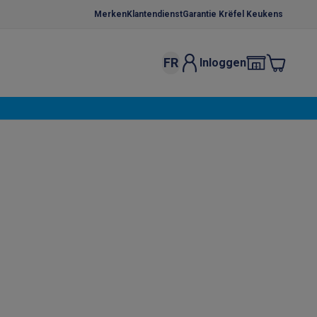
Merken
Klantendienst
Garantie Krëfel Keukens
FR
Inloggen
kels
Droogrekken
s
 microgolfovens
Inbouw wasmachines
ten
o
Koffiezetapparaten
Koffie, capsules & pads
Accessoires