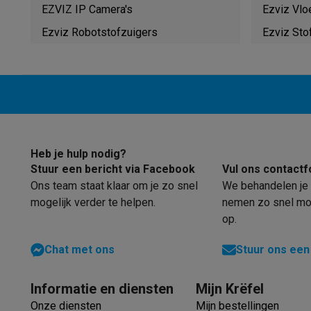
Robots & mixers
Keukenmachines
Keukenrobots
Mixers
Bl
EZVIZ IP Camera's
Ezviz Vlo
Koken & stomen
Multicookers
Rijst- en stoomkokers
Water
Ezviz Robotstofzuigers
Ezviz Sto
Fun cooking
Gourmet toestellen
Fondue
Raclette
TeppanYak
Barbecues
Elektrische barbecues
Houtskoolbarbecues
Gas
Koude dranken
Juicers
Bruiswatermachines
Waterfilterkan
Kookgerei
Pannen
Kookpotten
Keukenweegschalen
Vacuüm
Desserts
Wafelijzers
Ijsmachines
Pannenkoekenmakers
Di
Smart garden
Binnentuin
Kruiden
Compost machines
Access
Huishouden & airco
Heb je hulp nodig?
Stofzuigen
Stofzuigers
Robotstofzuigers
Steelstofzuigers
Stuur een bericht via Facebook
Vul ons contactf
Robots
Robotstofzuigers
Dweilrobots
Robotmaaiers
Zwemb
Ons team staat klaar om je zo snel
We behandelen je 
Schoonmaken
Vloerreinigers
Stoomreinigers
Tapijtreinigers
mogelijk verder te helpen.
nemen zo snel mog
Strijken
Stoomgenerators
Strijkijzers
Kledingstomers
Actiev
op.
Naaien
Naaimachines
Accessoires
Verkoelen
Mobiele airco’s
Aircoolers
Ventilators
Accessoir
Chat met ons
Stuur ons een
Luchtbehandeling
Luchtreinigers
Luchtbevochtigers
Luchto
Verwarmen
Elektrische verwarming
Elektrische dekens
Informatie en diensten
Mijn Krëfel
Wassen & drogen
Wasmachines
Droogkasten
Wasmachine 
Onze diensten
Mijn bestellingen