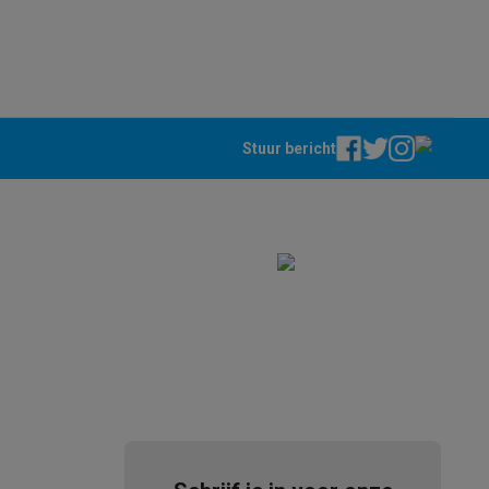
Stuur bericht
akken
Accessoires
kels
Droogrekken