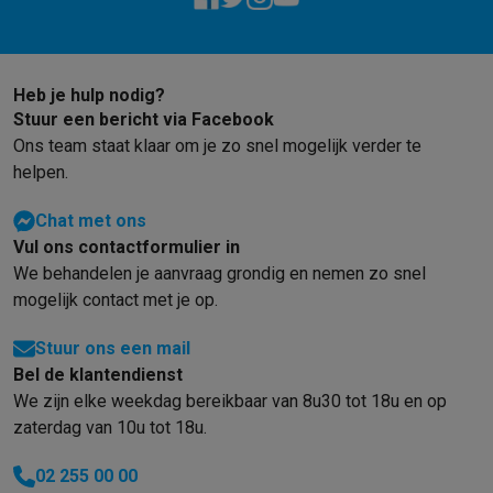
Barbecues
Elektrische barbecues
Houtskoolbarbecues
Gasbarb
Koude dranken
Juicers
Bruiswatermachines
Waterfilterkannen
Wa
Kookgerei
Pannen
Kookpotten
Keukenweegschalen
Vacuümtoest
Heb je hulp nodig?
Desserts
Wafelijzers
Ijsmachines
Pannenkoekenmakers
Divers
Stuur een bericht via Facebook
Smart garden
Binnentuin
Kruiden
Compost machines
Accessoire
Ons team staat klaar om je zo snel mogelijk verder te
Huishouden & airco
helpen.
Stofzuigen
Stofzuigers
Robotstofzuigers
Steelstofzuigers
Sled
Robots
Robotstofzuigers
Dweilrobots
Robotmaaiers
Zwembadr
Chat met ons
Schoonmaken
Vloerreinigers
Stoomreinigers
Tapijtreinigers
Hoge
Vul ons contactformulier in
Strijken
Stoomgenerators
Strijkijzers
Kledingstomers
Actieve str
We behandelen je aanvraag grondig en nemen zo snel
Naaien
Naaimachines
Accessoires
mogelijk contact met je op.
Verkoelen
Mobiele airco’s
Aircoolers
Ventilators
Accessoires
Stuur ons een mail
Luchtbehandeling
Luchtreinigers
Luchtbevochtigers
Luchtontvoc
Bel de klantendienst
Verwarmen
Elektrische verwarming
Elektrische dekens
We zijn elke weekdag bereikbaar van 8u30 tot 18u en op
Wassen & drogen
Wasmachines
Droogkasten
Wasmachine en d
zaterdag van 10u tot 18u.
Huisdieren
Automatische voerbak
Automatische kattenbak
Huis
Beauty & gezondheid
02 255 00 00
Haarverzorging
Haardrogers
Stijltangen
Krultangen
Föhnborstels