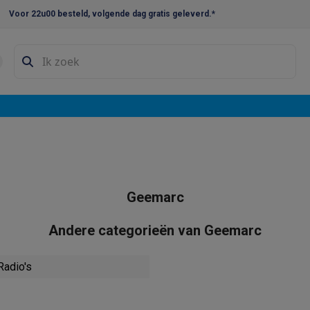
Voor 22u00 besteld, volgende dag gratis geleverd.*
en droogkast sets
Was-droogcombinaties
Tussenkaders en sok
e vaatwassers
e koelkasten
Amerikaanse koelkasten
Wijnkoelkasten
Diepvriezer
w koelkasten
Inbouw diepvriezers
Inbouw wijnkoelkasten
Inbouw
kplaten
Gas kookplaten
Kookplaten met afzuiging
Pannen
Kookpot
Geemarc
izen
Gasfornuizen
iemachines
Andere categorieën van Geemarc
ressomachines
Capsule- & padsmachines
Nespresso
Dolce Gust
adio's
machines
Juicers
Eierkokers
Yoghurtmachines
Accessoires
 monsieur machines
Accessoires