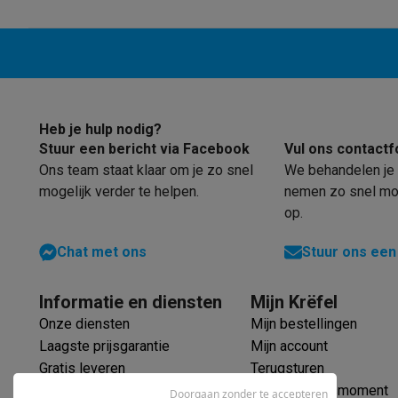
Robots & mixers
Keukenmachines
Keukenrobots
Mixers
Bl
Koken & stomen
Multicookers
Rijst- en stoomkokers
Water
Fun cooking
Gourmet toestellen
Fondue
Raclette
TeppanYak
Barbecues
Elektrische barbecues
Houtskoolbarbecues
Gas
Koude dranken
Juicers
Bruiswatermachines
Waterfilterkan
Kookgerei
Pannen
Kookpotten
Keukenweegschalen
Vacuüm
Heb je hulp nodig?
Desserts
Wafelijzers
Ijsmachines
Pannenkoekenmakers
Di
Stuur een bericht via Facebook
Vul ons contactf
Smart garden
Binnentuin
Kruiden
Compost machines
Access
Ons team staat klaar om je zo snel
We behandelen je 
Huishouden & airco
mogelijk verder te helpen.
nemen zo snel mog
Stofzuigen
Stofzuigers
Robotstofzuigers
Steelstofzuigers
op.
Robots
Robotstofzuigers
Dweilrobots
Robotmaaiers
Zwemb
Schoonmaken
Vloerreinigers
Stoomreinigers
Tapijtreinigers
Chat met ons
Stuur ons een
Strijken
Stoomgenerators
Strijkijzers
Kledingstomers
Actiev
Naaien
Naaimachines
Accessoires
Informatie en diensten
Mijn Krëfel
Verkoelen
Mobiele airco’s
Aircoolers
Ventilators
Accessoir
Onze diensten
Mijn bestellingen
Luchtbehandeling
Luchtreinigers
Luchtbevochtigers
Luchto
Laagste prijsgarantie
Mijn account
Verwarmen
Elektrische verwarming
Elektrische dekens
Gratis leveren
Terugsturen
Wassen & drogen
Wasmachines
Droogkasten
Wasmachine 
Verlengde garantie
Mijn leveringsmoment
Doorgaan zonder te accepteren