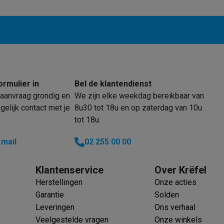
enders
Soepmakers
Hakmolens
Accessoires
kokers
Kookrobots
Pastamachines
Opzetkookplaten
Accessoires
i
Pizzamakers
Accessoires
barbecues
Accessoires
nen
Waterfilterpatronen
Ijsblokjesmachines
toestellen
Keukengerei & gadgets
verse desserten
ormulier in
Bel de klantendienst
oires
aanvraag grondig en
We zijn elke weekdag bereikbaar van
elijk contact met je
8u30 tot 18u en op zaterdag van 10u
Sledestofzuigers
Handstofzuigers
Bouwstofzuigers
Stofzuigerz
tot 18u.
adrobots
Robot ramenwassers
Hogedrukreinigers
Ruitenwassers
Dweilsystemen
Accessoires
 mail
02 255 00 00
e strijkplanken
Strijkplanken
Accessoires
Klantenservice
Over Krëfel
es
Herstellingen
Onze acties
ntvochtigers
Weerstations
Garantie
Solden
Leveringen
Ons verhaal
en droogkast sets
Was-droogcombinaties
Tussenkaders en sok
Veelgestelde vragen
Onze winkels