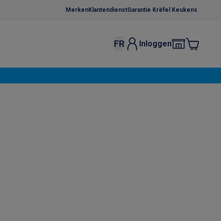
Merken
Klantendienst
Garantie Krëfel Keukens
FR
Inloggen
kels
Droogrekken
s
 microgolfovens
Inbouw wasmachines
ten
o
Koffiezetapparaten
Koffie, capsules & pads
Accessoires