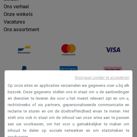
Refurbished
Ons verhaal
Refurbished smartphones
Refurbished tablets
Refurbished lap
Onze winkels
Huishouden
Vacatures
Wasmachines met ecocheques
Droogkasten met ecocheques
Ons assortiment
Kleine keukentoestellen
Kleine keukentoestellen met ecocheques
Koffiemachines met
Grote keukentoestellen
Vaatwassers met ecocheques
Koelkasten met ecocheques
Die
Airco
Airco's met ecocheques
TV & audio
Doorgaan zonder te accepteren
TV met ecocheques
Bluetooth speakers met ecocheques
Kopt
Op onze sites en applicaties verzamelen we gegevens over u bij elk
Multimedia & telefonie
bezoek. Deze gegevens stellen ons in staat om u de aanbiedingen
Smartphones met ecocheques
Tablets met ecocheques
Laptop
en diensten te leveren die voor u het meest relevant zijn en om u,
Verkoopsvoorwaarden
Transport
rechtstreeks of via partners, gepersonaliseerde communicatie en
Privacy
reclame te sturen en om de doeltreffendheid ervan te meten. Het
Elektrische steps met ecocheques
stelt ons ook in staat om de inhoud van onze sites aan te passen
Disclaimer
Eco initiatieven
aan uw voorkeuren, om het voor u gemakkelijker te maken om
Impact
Energie besparen
Recycleer je oud elektro
Cookies
inhoud te delen op sociale netwerken en om statistieken te
Info & acties
produceren.