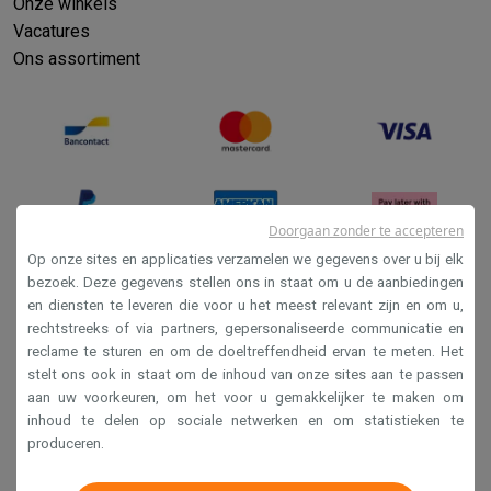
Info ecocheques
Alle eco producten
Alle eco promoties
Onze winkels
Refurbished
Vacatures
Refurbished smartphones
Refurbished tablets
Refurbished lap
Ons assortiment
Huishouden
Wasmachines met ecocheques
Droogkasten met ecocheques
Kleine keukentoestellen
Kleine keukentoestellen met ecocheques
Koffiemachines met
Grote keukentoestellen
Vaatwassers met ecocheques
Koelkasten met ecocheques
Die
Doorgaan zonder te accepteren
Airco
Op onze sites en applicaties verzamelen we gegevens over u bij elk
Airco's met ecocheques
bezoek. Deze gegevens stellen ons in staat om u de aanbiedingen
TV & audio
en diensten te leveren die voor u het meest relevant zijn en om u,
Verkoopsvoorwaarden
TV met ecocheques
Bluetooth speakers met ecocheques
Kopt
rechtstreeks of via partners, gepersonaliseerde communicatie en
Privacy
Multimedia & telefonie
reclame te sturen en om de doeltreffendheid ervan te meten. Het
stelt ons ook in staat om de inhoud van onze sites aan te passen
Smartphones met ecocheques
Tablets met ecocheques
Laptop
Disclaimer
aan uw voorkeuren, om het voor u gemakkelijker te maken om
Transport
Cookies
inhoud te delen op sociale netwerken en om statistieken te
Elektrische steps met ecocheques
produceren.
Eco initiatieven
Krëfel NV - Steenstraat 44 - Industriezone 4 "T Sas",
Impact
Energie besparen
Recycleer je oud elektro