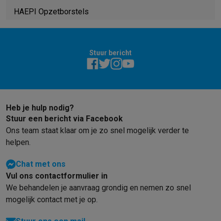
Barbecues
Elektrische barbecues
Houtskoolbarbecues
Gasbarb
HAEPI Opzetborstels
Koude dranken
Juicers
Bruiswatermachines
Waterfilterkannen
Wa
Kookgerei
Pannen
Kookpotten
Keukenweegschalen
Vacuümtoest
Desserts
Wafelijzers
Ijsmachines
Pannenkoekenmakers
Divers
Stuur bericht
Smart garden
Binnentuin
Kruiden
Compost machines
Accessoire
Huishouden & airco
Stofzuigen
Stofzuigers
Robotstofzuigers
Steelstofzuigers
Sled
Robots
Robotstofzuigers
Dweilrobots
Robotmaaiers
Zwembadr
Heb je hulp nodig?
Schoonmaken
Vloerreinigers
Stoomreinigers
Tapijtreinigers
Hoge
Stuur een bericht via Facebook
Strijken
Stoomgenerators
Strijkijzers
Kledingstomers
Actieve str
Ons team staat klaar om je zo snel mogelijk verder te
Naaien
Naaimachines
Accessoires
helpen.
Verkoelen
Mobiele airco’s
Aircoolers
Ventilators
Accessoires
Luchtbehandeling
Luchtreinigers
Luchtbevochtigers
Luchtontvoc
Chat met ons
Verwarmen
Elektrische verwarming
Elektrische dekens
Vul ons contactformulier in
Wassen & drogen
Wasmachines
Droogkasten
Wasmachine en d
We behandelen je aanvraag grondig en nemen zo snel
Huisdieren
Automatische voerbak
Automatische kattenbak
Huis
mogelijk contact met je op.
Beauty & gezondheid
Haarverzorging
Haardrogers
Stijltangen
Krultangen
Föhnborstels