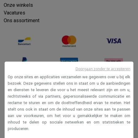
Onze winkels
Solden
Alle soldendeals
Solden op groot elektro
Solden op klein
Vacatures
Acties
Deals van het moment
Promoties
Cashbacks
Solden
Black
Ons assortiment
Daarom Krëfel
Gratis levering
Laagste prijsgarantie
Persoonlijke
Installatie aan huis
Groot elektro installatie
Inbouw installatie
TV 
Betalingsmogelijkheden
Gift card
Ecocheques
Kopen op afbetal
Klantenservice
Herstelling van je toestel
Controleer jouw leveri
Groot elektro & inbouw
Vind jouw ideale wasmachine
Welke kook
Klein elektro
Beauty & gezondheid
Huishouden
Keuken
Meer...
Beeld & Geluid
Kies jouw ideale TV
Een speaker voor elke situa
Doorgaan zonder te accepteren
Sport & Ontspanning
Hoe kies je een smartwatch?
Hoe kies je 
Op onze sites en applicaties verzamelen we gegevens over u bij elk
Outlet
bezoek. Deze gegevens stellen ons in staat om u de aanbiedingen
en diensten te leveren die voor u het meest relevant zijn en om u,
Outlet
Alle outlet deals
Outlet multimedia & telefonie
Outlet groo
Verkoopsvoorwaarden
rechtstreeks of via partners, gepersonaliseerde communicatie en
Privacy
reclame te sturen en om de doeltreffendheid ervan te meten. Het
stelt ons ook in staat om de inhoud van onze sites aan te passen
Disclaimer
aan uw voorkeuren, om het voor u gemakkelijker te maken om
Cookies
inhoud te delen op sociale netwerken en om statistieken te
produceren.