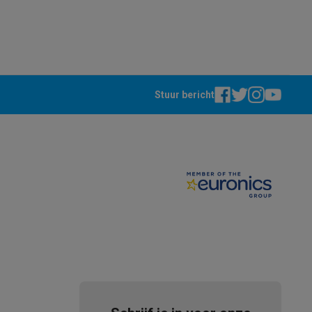
Stuur bericht
akken
Accessoires
kels
Droogrekken