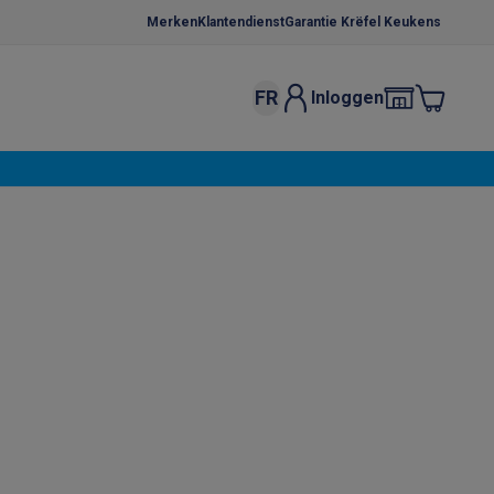
Merken
Klantendienst
Garantie Krëfel Keukens
FR
Inloggen
kels
Droogrekken
s
 microgolfovens
Inbouw wasmachines
ten
o
Koffiezetapparaten
Koffie, capsules & pads
Accessoires