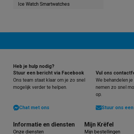
Robots & mixers
Keukenmachines
Keukenrobots
Mixers
Bl
Ice Watch Smartwatches
Koken & stomen
Multicookers
Rijst- en stoomkokers
Water
Fun cooking
Gourmet toestellen
Fondue
Raclette
TeppanYak
Barbecues
Elektrische barbecues
Houtskoolbarbecues
Gas
Koude dranken
Juicers
Bruiswatermachines
Waterfilterkan
Kookgerei
Pannen
Kookpotten
Keukenweegschalen
Vacuüm
Desserts
Wafelijzers
Ijsmachines
Pannenkoekenmakers
Di
Smart garden
Binnentuin
Kruiden
Compost machines
Access
Huishouden & airco
Heb je hulp nodig?
Stofzuigen
Stofzuigers
Robotstofzuigers
Steelstofzuigers
Stuur een bericht via Facebook
Vul ons contactf
Robots
Robotstofzuigers
Dweilrobots
Robotmaaiers
Zwemb
Ons team staat klaar om je zo snel
We behandelen je 
Schoonmaken
Vloerreinigers
Stoomreinigers
Tapijtreinigers
mogelijk verder te helpen.
nemen zo snel mog
Strijken
Stoomgenerators
Strijkijzers
Kledingstomers
Actiev
op.
Naaien
Naaimachines
Accessoires
Verkoelen
Mobiele airco’s
Aircoolers
Ventilators
Accessoir
Chat met ons
Stuur ons een
Luchtbehandeling
Luchtreinigers
Luchtbevochtigers
Luchto
Verwarmen
Elektrische verwarming
Elektrische dekens
Informatie en diensten
Mijn Krëfel
Wassen & drogen
Wasmachines
Droogkasten
Wasmachine 
Onze diensten
Mijn bestellingen