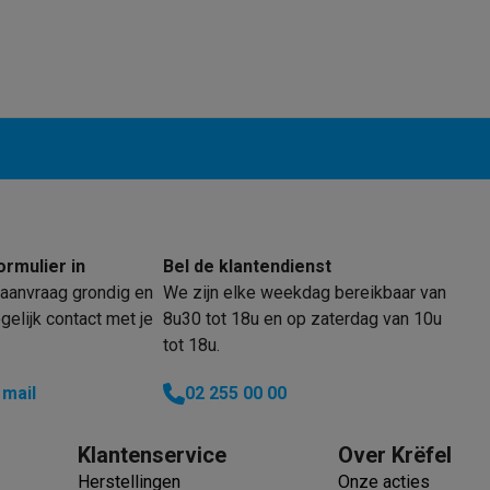
enders
Soepmakers
Hakmolens
Accessoires
kokers
Kookrobots
Pastamachines
Opzetkookplaten
Accessoires
i
Pizzamakers
Accessoires
barbecues
Accessoires
nen
Waterfilterpatronen
Ijsblokjesmachines
toestellen
Keukengerei & gadgets
verse desserten
oires
Sledestofzuigers
Handstofzuigers
Bouwstofzuigers
Stofzuigerz
ormulier in
Bel de klantendienst
adrobots
Robot ramenwassers
aanvraag grondig en
We zijn elke weekdag bereikbaar van
Hogedrukreinigers
Ruitenwassers
Dweilsystemen
Accessoires
elijk contact met je
8u30 tot 18u en op zaterdag van 10u
e strijkplanken
Strijkplanken
Accessoires
tot 18u.
es
 mail
02 255 00 00
ntvochtigers
Weerstations
Klantenservice
Over Krëfel
en droogkast sets
Was-droogcombinaties
Tussenkaders en sok
Herstellingen
Onze acties